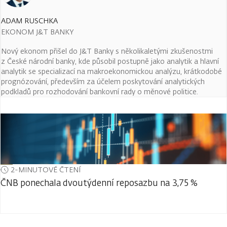
ADAM RUSCHKA
EKONOM J&T BANKY
Nový ekonom přišel do J&T Banky s několikaletými zkušenostmi
z České národní banky, kde působil postupně jako analytik a hlavní
analytik se specializací na makroekonomickou analýzu, krátkodobé
prognózování, především za účelem poskytování analytických
podkladů pro rozhodování bankovní rady o měnové politice.
2-MINUTOVÉ ČTENÍ
ČNB ponechala dvoutýdenní reposazbu na 3,75 %