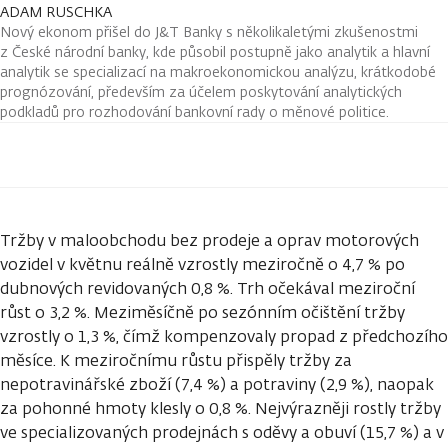
ADAM RUSCHKA
Nový ekonom přišel do J&T Banky s několikaletými zkušenostmi
z České národní banky, kde působil postupně jako analytik a hlavní
analytik se specializací na makroekonomickou analýzu, krátkodobé
prognózování, především za účelem poskytování analytických
podkladů pro rozhodování bankovní rady o měnové politice.
Tržby v maloobchodu bez prodeje a oprav motorových
vozidel v květnu reálně vzrostly meziročně o 4,7 % po
dubnových revidovaných 0,8 %. Trh očekával meziroční
růst o 3,2 %. Meziměsíčně po sezónním očištění tržby
vzrostly o 1,3 %, čímž kompenzovaly propad z předchozího
měsíce. K meziročnímu růstu přispěly tržby za
nepotravinářské zboží (7,4 %) a potraviny (2,9 %), naopak
za pohonné hmoty klesly o 0,8 %. Nejvýrazněji rostly tržby
ve specializovaných prodejnách s oděvy a obuví (15,7 %) a v