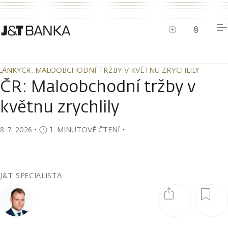
LÁNKY
ČR: MALOOBCHODNÍ TRŽBY V KVĚTNU ZRYCHLILY
LÁNKY
ČR: MALOOBCHODNÍ TRŽBY V KVĚTNU ZRYCHLILY
ČR: Maloobchodní tržby v
květnu zrychlily
8. 7. 2026
・
1-MINUTOVÉ ČTENÍ
・
J&T SPECIALISTA