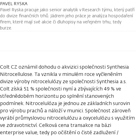
PAVEL RYSKA
Pavel Ryska pracuje jako senior analytik v Research týmu, který patří
do divize finančních trhů. Jádrem jeho práce je analýza hospodaření
firem, které mají své akcie či dluhopisy na veřejném trhu, tedy
burze.
Colt CZ oznámil dohodu o akvizici společnosti Synthesia
Nitrocellulose. Ta vznikla v minulém roce vyčleněním
divize výroby nitrocelulózy ze společnosti Synthesia a.s.
Colt získá 51 % společnosti nyní a zbývajících 49 % ve
střednědobém horizontu po splnění stanovených
podmínek. Nitrocelulóza je jednou ze základních surovin
pro výrobu prachů a náloží v munici. Společnost zároveň
vyrábí průmyslovou nitrocelulózu a oxycelulózu s využitím
ve zdravotnictví. Celková cena transakce na bázi
enterprise value, tedy po očištění o čisté zadlužení /