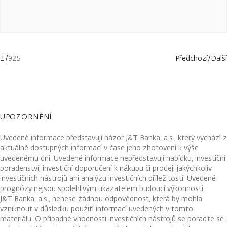
1
/
925
Předchozí
/
Další
UPOZORNĚNÍ
Uvedené informace představují názor J&T Banka, a.s., který vychází z
aktuálně dostupných informací v čase jeho zhotovení k výše
uvedenému dni. Uvedené informace nepředstavují nabídku, investiční
poradenství, investiční doporučení k nákupu či prodeji jakýchkoliv
investičních nástrojů ani analýzu investičních příležitostí. Uvedené
prognózy nejsou spolehlivým ukazatelem budoucí výkonnosti.
J&T Banka, a.s., nenese žádnou odpovědnost, která by mohla
vzniknout v důsledku použití informací uvedených v tomto
materiálu. O případné vhodnosti investičních nástrojů se poraďte se