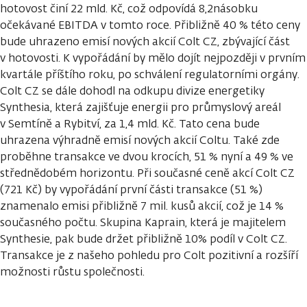
hotovost činí 22 mld. Kč, což odpovídá 8,2násobku
očekávané EBITDA v tomto roce. Přibližně 40 % této ceny
bude uhrazeno emisí nových akcií Colt CZ, zbývající část
v hotovosti. K vypořádání by mělo dojít nejpozději v prvním
kvartále příštího roku, po schválení regulatorními orgány.
Colt CZ se dále dohodl na odkupu divize energetiky
Synthesia, která zajišťuje energii pro průmyslový areál
v Semtíně a Rybitví, za 1,4 mld. Kč. Tato cena bude
uhrazena výhradně emisí nových akcií Coltu. Také zde
proběhne transakce ve dvou krocích, 51 % nyní a 49 % ve
střednědobém horizontu. Při současné ceně akcí Colt CZ
(721 Kč) by vypořádání první části transakce (51 %)
znamenalo emisi přibližně 7 mil. kusů akcií, což je 14 %
současného počtu. Skupina Kaprain, která je majitelem
Synthesie, pak bude držet přibližně 10% podíl v Colt CZ.
Transakce je z našeho pohledu pro Colt pozitivní a rozšíří
možnosti růstu společnosti.