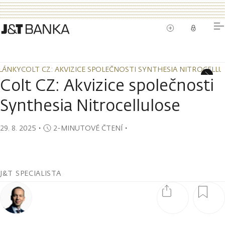
LÁNKY
COLT CZ: AKVIZICE SPOLEČNOSTI SYNTHESIA NITROCELLU
LÁNKY
COLT CZ: AKVIZICE SPOLEČNOSTI SYNTHESIA NITROCELLU
Colt CZ: Akvizice společnosti
Synthesia Nitrocellulose
29. 8. 2025
・
2-MINUTOVÉ ČTENÍ
・
J&T SPECIALISTA