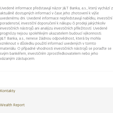
Uvedené informace představují názor J&T Banka, a.s., který vychází z
aktuálně dostupných informací v čase jeho zhotovení k výše
uvedenému dni. Uvedené informace nepředstavují nabídku, investiční
poradenství, investiční doporučení k nákupu či prodeji jakýchkoliv
investičních nástrojů ani analýzu investičních příležitostí. Uvedené
prognózy nejsou spolehlivým ukazatelem budoucí výkonnosti.
J&T Banka, a.s., nenese žádnou odpovědnost, která by mohla
vzniknout v důsledku použití informací uvedených v tomto
materiálu. O případné vhodnosti investičních nástrojů se poraďte se
svým bankéřem, investičním zprostředkovatelem nebo jeho
vázaným zástupcem.
Kontakty
Wealth Report