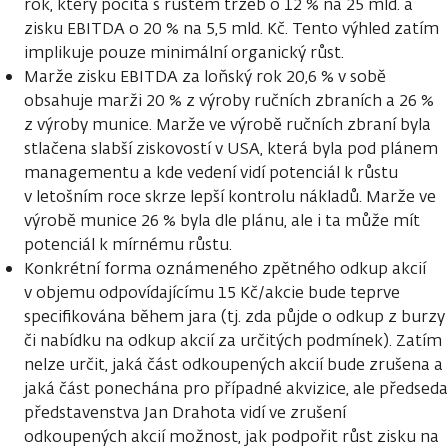
rok, který počítá s růstem tržeb o 12 % na 25 mld. a
zisku EBITDA o 20 % na 5,5 mld. Kč. Tento výhled zatím
implikuje pouze minimální organický růst.
Marže zisku EBITDA za loňský rok 20,6 % v sobě
obsahuje marži 20 % z výroby ručních zbraních a 26 %
z výroby munice. Marže ve výrobě ručních zbraní byla
stlačena slabší ziskovostí v USA, která byla pod plánem
managementu a kde vedení vidí potenciál k růstu
v letošním roce skrze lepší kontrolu nákladů. Marže ve
výrobě munice 26 % byla dle plánu, ale i ta může mít
potenciál k mírnému růstu.
Konkrétní forma oznámeného zpětného odkup akcií
v objemu odpovídajícímu 15 Kč/akcie bude teprve
specifikována během jara (tj. zda půjde o odkup z burzy
či nabídku na odkup akcií za určitých podmínek). Zatím
nelze určit, jaká část odkoupených akcií bude zrušena a
jaká část ponechána pro případné akvizice, ale předseda
představenstva Jan Drahota vidí ve zrušení
odkoupených akcií možnost, jak podpořit růst zisku na