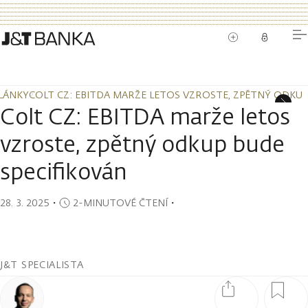
LÁNKY
COLT CZ: EBITDA MARŽE LETOS VZROSTE, ZPĚTNÝ ODKUP
LÁNKY
COLT CZ: EBITDA MARŽE LETOS VZROSTE, ZPĚTNÝ ODKUP
Colt CZ: EBITDA marže letos
vzroste, zpětný odkup bude
specifikován
28. 3. 2025
・
2-MINUTOVÉ ČTENÍ
・
J&T SPECIALISTA