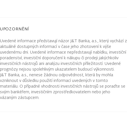
UPOZORNĚNÍ
Uvedené informace představují názor J&T Banka, a.s., který vychází z
aktuálně dostupných informací v čase jeho zhotovení k výše
uvedenému dni. Uvedené informace nepředstavují nabídku, investiční
poradenství, investiční doporučení k nákupu či prodeji jakýchkoliv
investičních nástrojů ani analýzu investičních příležitostí. Uvedené
prognózy nejsou spolehlivým ukazatelem budoucí výkonnosti.
J&T Banka, a.s., nenese žádnou odpovědnost, která by mohla
vzniknout v důsledku použití informací uvedených v tomto
materiálu. O případné vhodnosti investičních nástrojů se poraďte se
svým bankéřem, investičním zprostředkovatelem nebo jeho
vázaným zástupcem.