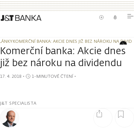
LÁNKY
KOMERČNÍ BANKA: AKCIE DNES JIŽ BEZ NÁROKU NA DIVI
LÁNKY
KOMERČNÍ BANKA: AKCIE DNES JIŽ BEZ NÁROKU NA DIVI
Komerční banka: Akcie dnes
již bez nároku na dividendu
17. 4. 2018
・
1-MINUTOVÉ ČTENÍ
・
J&T SPECIALISTA