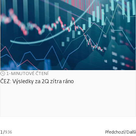
1-MINUTOVÉ ČTENÍ
ČEZ: Výsledky za 2Q zítra ráno
1
/
936
Předchozí
/
Další