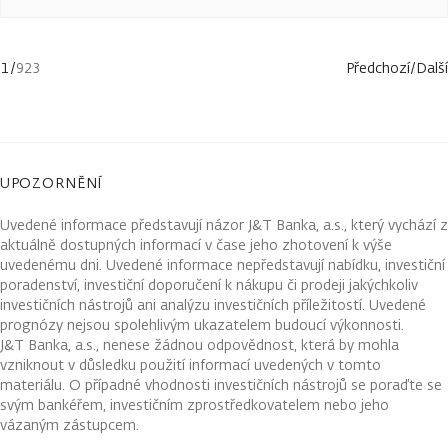
1
/
923
Předchozí
/
Další
UPOZORNĚNÍ
Uvedené informace představují názor J&T Banka, a.s., který vychází z
aktuálně dostupných informací v čase jeho zhotovení k výše
uvedenému dni. Uvedené informace nepředstavují nabídku, investiční
poradenství, investiční doporučení k nákupu či prodeji jakýchkoliv
investičních nástrojů ani analýzu investičních příležitostí. Uvedené
prognózy nejsou spolehlivým ukazatelem budoucí výkonnosti.
J&T Banka, a.s., nenese žádnou odpovědnost, která by mohla
vzniknout v důsledku použití informací uvedených v tomto
materiálu. O případné vhodnosti investičních nástrojů se poraďte se
svým bankéřem, investičním zprostředkovatelem nebo jeho
vázaným zástupcem.