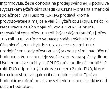
informovala, že se dohodla na prodeji svého 84% podílu ve
švýcarském lyžařském středisku Crans Montana americké
společnosti Vail Resorts. CPI PG prodává kromě
provozovatele a majitele vleků i lyžařskou školu a několik
restaurací a dalších objektů. Podle CPI PG je hrubá
transakční cena přes 100 mil. švýcarských franků, tj. přes
105 mil. EUR, zatímco valuace prodávaných aktiv v
účetnictví CPI PG byla k 30. 6. 2023 cca 51 mil. EUR.
Prodejní cena tedy přestavuje výraznou prémii nad účetní
hodnotu. Výnos z prodeje využije CPI PG na splátky dluhu.
Uvedenou divesticí by se CPI PG měla podle nás přiblížit 1
mld. EUR odprodaných aktiv z celkem 2 mld. EUR, které
firma loni stanovila jako cíl na redukci dluhu. Zprávu
hodnotíme mírně pozitivně vzhledem k prodeji aktiv nad
účetní hodnotou.