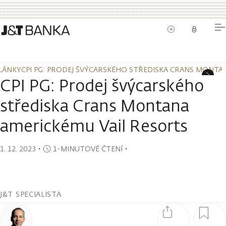
LÁNKY
CPI PG: PRODEJ ŠVÝCARSKÉHO STŘEDISKA CRANS MONTA
LÁNKY
CPI PG: PRODEJ ŠVÝCARSKÉHO STŘEDISKA CRANS MONTA
CPI PG: Prodej švýcarského
střediska Crans Montana
americkému Vail Resorts
1. 12. 2023
・
1-MINUTOVÉ ČTENÍ
・
J&T SPECIALISTA