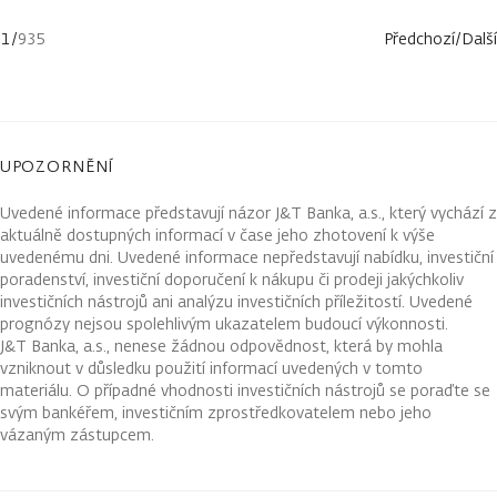
1
/
935
Předchozí
/
Další
UPOZORNĚNÍ
Uvedené informace představují názor J&T Banka, a.s., který vychází z
aktuálně dostupných informací v čase jeho zhotovení k výše
uvedenému dni. Uvedené informace nepředstavují nabídku, investiční
poradenství, investiční doporučení k nákupu či prodeji jakýchkoliv
investičních nástrojů ani analýzu investičních příležitostí. Uvedené
prognózy nejsou spolehlivým ukazatelem budoucí výkonnosti.
J&T Banka, a.s., nenese žádnou odpovědnost, která by mohla
vzniknout v důsledku použití informací uvedených v tomto
materiálu. O případné vhodnosti investičních nástrojů se poraďte se
svým bankéřem, investičním zprostředkovatelem nebo jeho
vázaným zástupcem.