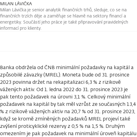
MILAN LÁVIČKA
Milan Lávička je senior analytik finančních trhů, sleduje, co se na
finančních trzích děje a zaměřuje se hlavně na sektory financí a
energetiky. Součástí jeho práce je také připravování pravidelných
informací pro klienty.
Banka obdržela od ČNB minimální požadavky na kapitál a
způsobilé závazky (MREL). Moneta bude od 31. prosince
2023 povinna držet na rekapitalizaci 6,3 % z rizikově
vážených aktiv. Od 1. ledna 2022 do 31. prosince 2023 je
pak tento požadavek na úrovni 3,1 %. Celkový minimální
požadavek na kapitál by tak měl vzrůst ze současných 13,4
% z rizikově vážených aktiv na 20,7 % od 31. prosince 2023,
když se kromě zmíněných požadavků MREL projeví také
zvýšení proticyklické rezervy z 0,5 % na 1,5 %. Druhým
omezením je pak požadavek na minimální úroveň kapitálu