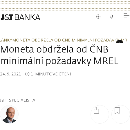
LÁNKY
MONETA OBDRŽELA OD ČNB MINIMÁLNÍ POŽADAVKY MRE
LÁNKY
MONETA OBDRŽELA OD ČNB MINIMÁLNÍ POŽADAVKY MRE
Moneta obdržela od ČNB
minimální požadavky MREL
24. 9. 2021
・
1-MINUTOVÉ ČTENÍ
・
J&T SPECIALISTA