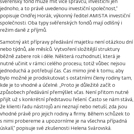
svěřenský fond může mít více správců, investiční jen
jednoho, a to právě uvedenou investiční společnost,“
popisuje Ondřej Horák, výkonný ředitel AMISTA investiční
společnosti. Oba typy svěřenských fondů mají odlišný i
režim daně z příjmů.
Samotný akt přípravy předávání majetku není otázkou dní
nebo týdnů, ale měsíců. Vytvoření složitější struktury
běžně zabere rok i déle. Některá rozhodnutí, která je
nutné učinit v rámci celého procesu, totiž vůbec nejsou
jednoduchá a potřebují čas. Čas mimo jiné k tomu, aby
bylo možné je prodiskutovat s ostatními členy rodiny tam,
kde je to vhodné a účelné. „Proto je důležité začít o
způsobech předávání přemýšlet včas. Není přitom nutné
přijít už s konkrétní představou řešení. Často se nám stává,
že klienti řadu nástrojů ani neznají nebo netuší, zda jsou
vhodné právě pro jejich rodiny a firmy. Během schůzek to
s nimi probereme a upozorníme je na všechna případná
úskalí,“ popisuje své zkušenosti Helena Svárovská.