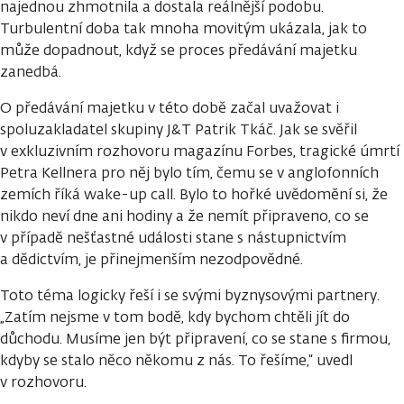
najednou zhmotnila a dostala reálnější podobu.
Turbulentní doba tak mnoha movitým ukázala, jak to
může dopadnout, když se proces předávání majetku
zanedbá.
O předávání majetku v této době začal uvažovat i
spoluzakladatel skupiny J&T Patrik Tkáč. Jak se svěřil
v exkluzivním rozhovoru magazínu Forbes, tragické úmrtí
Petra Kellnera pro něj bylo tím, čemu se v anglofonních
zemích říká wake-up call. Bylo to hořké uvědomění si, že
nikdo neví dne ani hodiny a že nemít připraveno, co se
v případě nešťastné události stane s nástupnictvím
a dědictvím, je přinejmenším nezodpovědné.
Toto téma logicky řeší i se svými byznysovými partnery.
„Zatím nejsme v tom bodě, kdy bychom chtěli jít do
důchodu. Musíme jen být připravení, co se stane s firmou,
kdyby se stalo něco někomu z nás. To řešíme,“ uvedl
v rozhovoru.