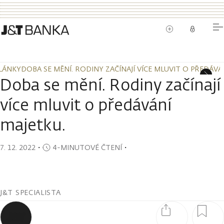
LÁNKY
DOBA SE MĚNÍ. RODINY ZAČÍNAJÍ VÍCE MLUVIT O PŘEDÁVÁ
LÁNKY
DOBA SE MĚNÍ. RODINY ZAČÍNAJÍ VÍCE MLUVIT O PŘEDÁVÁ
Doba se mění. Rodiny začínají
více mluvit o předávání
majetku.
7. 12. 2022
・
4-MINUTOVÉ ČTENÍ
・
J&T SPECIALISTA