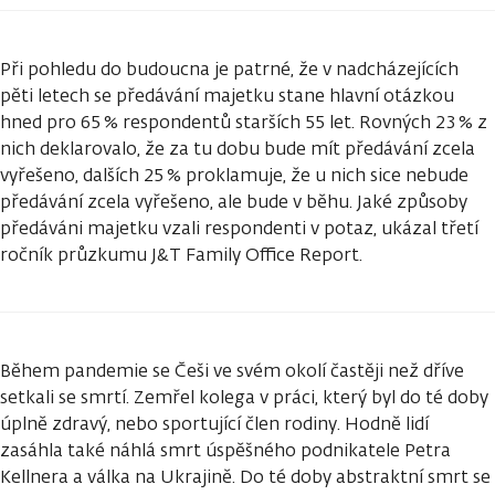
Při pohledu do budoucna je patrné, že v nadcházejících
pěti letech se předávání majetku stane hlavní otázkou
hned pro 65 % respondentů starších 55 let. Rovných 23 % z
nich deklarovalo, že za tu dobu bude mít předávání zcela
vyřešeno, dalších 25 % proklamuje, že u nich sice nebude
předávání zcela vyřešeno, ale bude v běhu. Jaké způsoby
předáváni majetku vzali respondenti v potaz, ukázal třetí
ročník průzkumu J&T Family Office Report.
Během pandemie se Češi ve svém okolí častěji než dříve
setkali se smrtí. Zemřel kolega v práci, který byl do té doby
úplně zdravý, nebo sportující člen rodiny. Hodně lidí
zasáhla také náhlá smrt úspěšného podnikatele Petra
Kellnera a válka na Ukrajině. Do té doby abstraktní smrt se