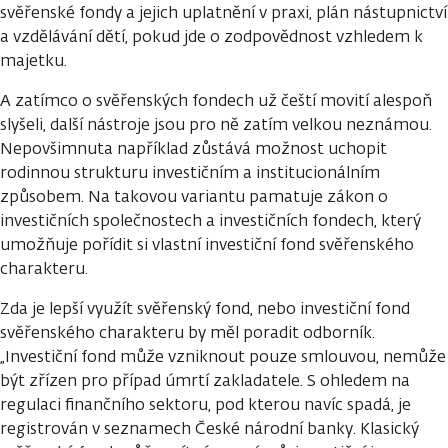
svěřenské fondy a jejich uplatnění v praxi, plán nástupnictví
a vzdělávání dětí, pokud jde o zodpovědnost vzhledem k
majetku.
A zatímco o svěřenských fondech už čeští movití alespoň
slyšeli, další nástroje jsou pro ně zatím velkou neznámou.
Nepovšimnuta například zůstává možnost uchopit
rodinnou strukturu investičním a institucionálním
způsobem. Na takovou variantu pamatuje zákon o
investičních společnostech a investičních fondech, který
umožňuje pořídit si vlastní investiční fond svěřenského
charakteru.
Zda je lepší využít svěřenský fond, nebo investiční fond
svěřenského charakteru by měl poradit odborník.
„Investiční fond může vzniknout pouze smlouvou, nemůže
být zřízen pro případ úmrtí zakladatele. S ohledem na
regulaci finančního sektoru, pod kterou navíc spadá, je
registrován v seznamech České národní banky. Klasický