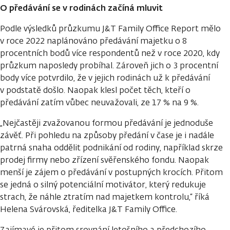
O předávání se v rodinách začíná mluvit
Podle výsledků průzkumu J&T Family Office Report mělo
v roce 2022 naplánováno předávání majetku o 8
procentních bodů více respondentů než v roce 2020, kdy
průzkum naposledy probíhal. Zároveň jich o 3 procentní
body více potvrdilo, že v jejich rodinách už k předávání
v podstatě došlo. Naopak klesl počet těch, kteří o
předávání zatím vůbec neuvažovali, ze 17 % na 9 %.
„Nejčastěji zvažovanou formou předávání je jednoduše
závěť. Při pohledu na způsoby předání v čase je i nadále
patrná snaha oddělit podnikání od rodiny, například skrze
prodej firmy nebo zřízení svěřenského fondu. Naopak
menší je zájem o předávání v postupných krocích. Přitom
se jedná o silný potenciální motivátor, který redukuje
strach, že náhle ztratím nad majetkem kontrolu,“ říká
Helena Svárovská, ředitelka J&T Family Office.
Zajímavé je přitom srovnání letošního a předchozího