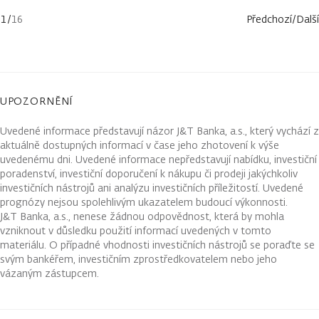
1
/
16
Předchozí
/
Další
UPOZORNĚNÍ
Uvedené informace představují názor J&T Banka, a.s., který vychází z
aktuálně dostupných informací v čase jeho zhotovení k výše
uvedenému dni. Uvedené informace nepředstavují nabídku, investiční
poradenství, investiční doporučení k nákupu či prodeji jakýchkoliv
investičních nástrojů ani analýzu investičních příležitostí. Uvedené
prognózy nejsou spolehlivým ukazatelem budoucí výkonnosti.
J&T Banka, a.s., nenese žádnou odpovědnost, která by mohla
vzniknout v důsledku použití informací uvedených v tomto
materiálu. O případné vhodnosti investičních nástrojů se poraďte se
svým bankéřem, investičním zprostředkovatelem nebo jeho
vázaným zástupcem.