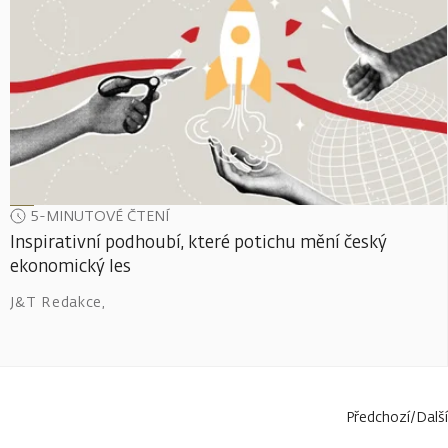
5-MINUTOVÉ ČTENÍ
Inspirativní podhoubí, které potichu mění český
ekonomický les
J&T Redakce
,
Předchozí
/
Další