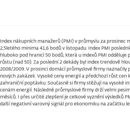
Index nákupních manažerů (PMI) v průmyslu za prosinec mí
2,5letého minima 41,6 bodů v listopadu. Index PMI poslední
hluboko pod hranicí 50 bodů, která u indexů PMI odděluje 
růstu (nad 50). Za poslední 2 dekády byl index trendově hl
2008/2009. V prosinci domácí průmyslové firmy naznačily p
nových zakázek. Vysoké ceny energií a předchozí růst cen
zahraniční poptávku. Současně si firmy stěžují na vysoké infl
cenám energií. Následně průmyslové firmy drží velmi pesimi
měsíců. I přes určité zlepšení je celkové vyznění výsledků P
další negativní varovný signál pro ekonomiku na začátku le