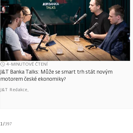
4-MINUTOVÉ ČTENÍ
J&T Banka Talks: Může se smart trh stát novým
motorem české ekonomiky?
J&T Redakce
,
1
/
397