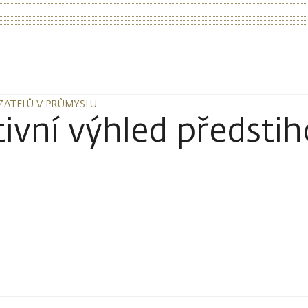
AZATELŮ V PRŮMYSLU
AZATELŮ V PRŮMYSLU
tivní výhled předsti