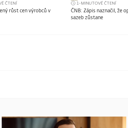
É ČTENÍ
1-MINUTOVÉ ČTENÍ
ený růst cen výrobců v
ČNB: Zápis naznačil, že o
sazeb zůstane