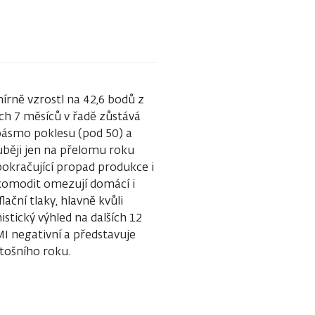
rně vzrostl na 42,6 bodů z
ch 7 měsíců v řadě zůstává
pásmo poklesu (pod 50) a
ouběji jen na přelomu roku
okračující propad produkce i
 komodit omezují domácí i
ační tlaky, hlavně kvůli
stický výhled na dalších 12
MI negativní a představuje
tošního roku.