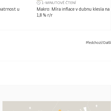
1-MINUTOVÉ ČTENÍ
patrnost u
Makro: Míra inflace v dubnu klesla na
1,8 % r/r
Předchozí
/
Další