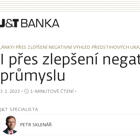
LÁNKY
I PŘES ZLEPŠENÍ NEGATIVNÍ VÝHLED PŘEDSTIHOVÝCH UK
LÁNKY
I PŘES ZLEPŠENÍ NEGATIVNÍ VÝHLED PŘEDSTIHOVÝCH UK
I přes zlepšení nega
průmyslu
3. 1. 2023
・
1-MINUTOVÉ ČTENÍ
・
J&T SPECIALISTA
PETR SKLENÁŘ