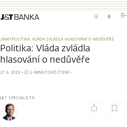
LÁNKY
POLITIKA: VLÁDA ZVLÁDLA HLASOVÁNÍ O NEDŮVĚŘE
LÁNKY
POLITIKA: VLÁDA ZVLÁDLA HLASOVÁNÍ O NEDŮVĚŘE
Politika: Vláda zvládla
hlasování o nedůvěře
27. 6. 2019
・
1-MINUTOVÉ ČTENÍ
・
J&T SPECIALISTA