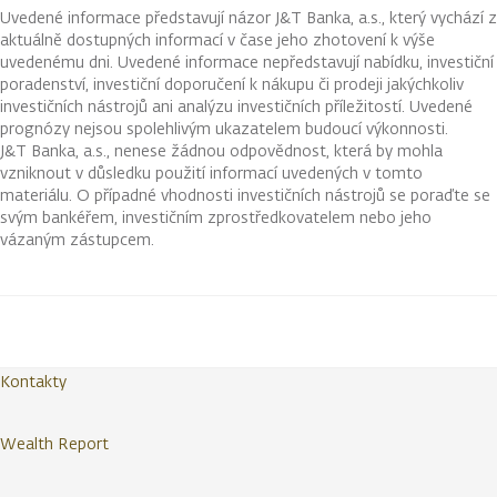
Uvedené informace představují názor J&T Banka, a.s., který vychází z
aktuálně dostupných informací v čase jeho zhotovení k výše
uvedenému dni. Uvedené informace nepředstavují nabídku, investiční
poradenství, investiční doporučení k nákupu či prodeji jakýchkoliv
investičních nástrojů ani analýzu investičních příležitostí. Uvedené
prognózy nejsou spolehlivým ukazatelem budoucí výkonnosti.
J&T Banka, a.s., nenese žádnou odpovědnost, která by mohla
vzniknout v důsledku použití informací uvedených v tomto
materiálu. O případné vhodnosti investičních nástrojů se poraďte se
svým bankéřem, investičním zprostředkovatelem nebo jeho
vázaným zástupcem.
Kontakty
Wealth Report