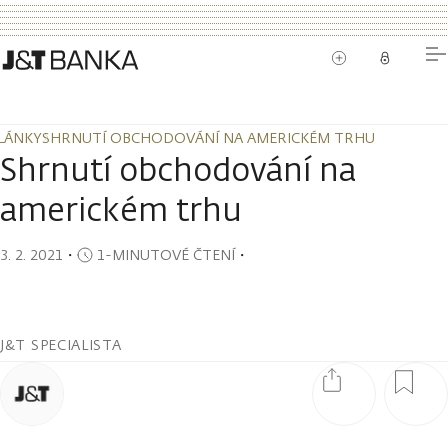
LÁNKY
SHRNUTÍ OBCHODOVÁNÍ NA AMERICKÉM TRHU
LÁNKY
SHRNUTÍ OBCHODOVÁNÍ NA AMERICKÉM TRHU
Shrnutí obchodování na
americkém trhu
3. 2. 2021
・
1-MINUTOVÉ ČTENÍ
・
J&T SPECIALISTA