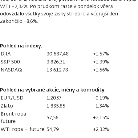
WTI +2,32%. Po prudkom raste v pondelok včera
odovzdalo všetky svoje zisky striebro a včerajší deň
zakončilo -8,6%.
Pohled na indexy:
DJIA
30 687,48
+1,57%
S&P 500
3 826,31
+1,39%
NASDAQ
13 612,78
+1,56%
Pohled na vybrané akcie, měny a komodity:
EUR/USD
1,2037
-0,19%
Zlato
1 835,85
-1,34%
Brent ropa –
57,56
+2,15%
future
WTI ropa – future
54,79
+2,32%