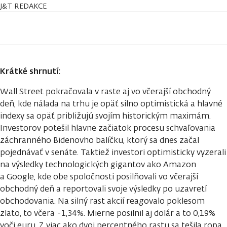
J&T REDAKCE
Krátké shrnutí:
Wall Street pokračovala v raste aj vo včerajší obchodný
deň, kde nálada na trhu je opäť silno optimistická a hlavné
indexy sa opäť približujú svojím historickým maximám.
Investorov potešil hlavne začiatok procesu schvaľovania
záchranného Bidenovho balíčku, ktorý sa dnes začal
pojednávať v senáte. Taktiež investori optimisticky vyzerali
na výsledky technologických gigantov ako Amazon
a Google, kde obe spoločnosti posilňovali vo včerajší
obchodný deň a reportovali svoje výsledky po uzavretí
obchodovania. Na silný rast akcií reagovalo poklesom
zlato, to včera -1,34%. Mierne posilnil aj dolár a to 0,19%
voči euru. Z viac ako dvoj percentného rastu sa tešila ropa,