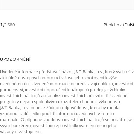
1
/
1580
Předchozí
/
Další
UPOZORNĚNÍ
Uvedené informace představují názor J&T Banka, a.s., který vychází z
aktuálně dostupných informací v čase jeho zhotovení k výše
uvedenému dni. Uvedené informace nepředstavují nabídku, investiční
poradenství, investiční doporučení k nákupu či prodeji jakýchkoliv
investičních nástrojů ani analýzu investičních příležitostí. Uvedené
prognózy nejsou spolehlivým ukazatelem budoucí výkonnosti.
J&T Banka, a.s., nenese žádnou odpovědnost, která by mohla
vzniknout v důsledku použití informací uvedených v tomto
materiálu. O případné vhodnosti investičních nástrojů se poraďte se
svým bankéřem, investičním zprostředkovatelem nebo jeho
vázaným zástupcem.