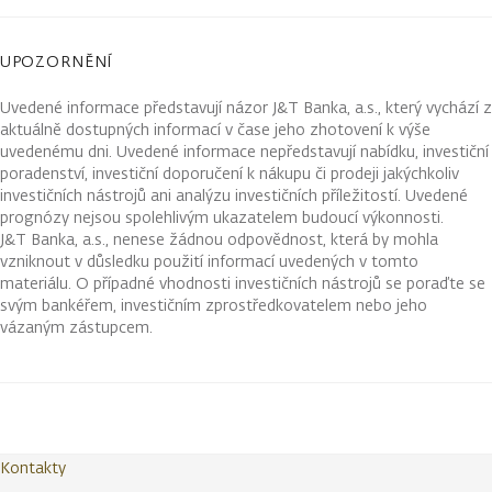
UPOZORNĚNÍ
Uvedené informace představují názor J&T Banka, a.s., který vychází z
aktuálně dostupných informací v čase jeho zhotovení k výše
uvedenému dni. Uvedené informace nepředstavují nabídku, investiční
poradenství, investiční doporučení k nákupu či prodeji jakýchkoliv
investičních nástrojů ani analýzu investičních příležitostí. Uvedené
prognózy nejsou spolehlivým ukazatelem budoucí výkonnosti.
J&T Banka, a.s., nenese žádnou odpovědnost, která by mohla
vzniknout v důsledku použití informací uvedených v tomto
materiálu. O případné vhodnosti investičních nástrojů se poraďte se
svým bankéřem, investičním zprostředkovatelem nebo jeho
vázaným zástupcem.
Kontakty