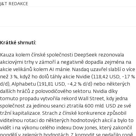
J&T REDAKCE
Krátké shrnutí:
Kauza kolem čínské společnosti DeepSeek rezonovala
akciovými trhy v zámoří a negativně dopadla zejména na
akcie velikánů kolem AI mánie. Nasdaq uzavřel slabší o více
než 3 %, když ho dolů táhly akcie Nvidie (118,42 USD, -17 %
d/d), Alphabetu (191,81 USD, -4,2 % d/d) nebo některých
dalších hráčů z polovodičového sektoru. Nvidia díky
tomuto propadu vytvořila rekord Wall Street, kdy jedna
společnost za jedinou seanci ztratila 600 mld. USD ze své
tržní kapitalizace. Strach z čínské konkurence způsobil
viditelnou rotaci do některých hodnotových akcií a bylo to
vidět i na výkonu celého indexu Dow Jones, který zakončil
pondělí v zelených hodnotách. Z komodit se nedařilo ropě