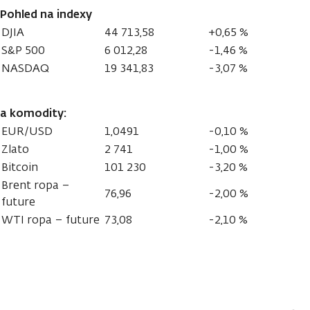
Pohled na indexy
DJIA
44 713,58
+0,65 %
S&P 500
6 012,28
-1,46 %
NASDAQ
19 341,83
-3,07 %
a komodity:
EUR/USD
1,0491
-0,10 %
Zlato
2 741
-1,00 %
Bitcoin
101 230
-3,20 %
Brent ropa –
76,96
-2,00 %
future
WTI ropa – future
73,08
-2,10 %