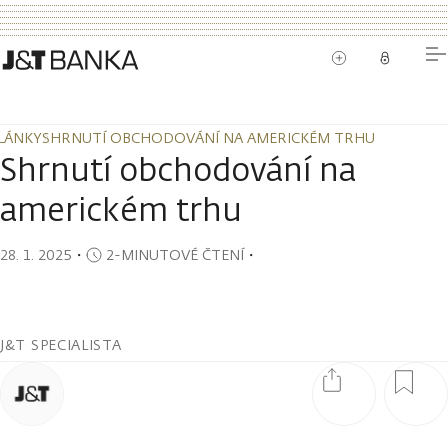
LÁNKY
SHRNUTÍ OBCHODOVÁNÍ NA AMERICKÉM TRHU
LÁNKY
SHRNUTÍ OBCHODOVÁNÍ NA AMERICKÉM TRHU
Shrnutí obchodování na
americkém trhu
28. 1. 2025
・
2-MINUTOVÉ ČTENÍ
・
J&T SPECIALISTA