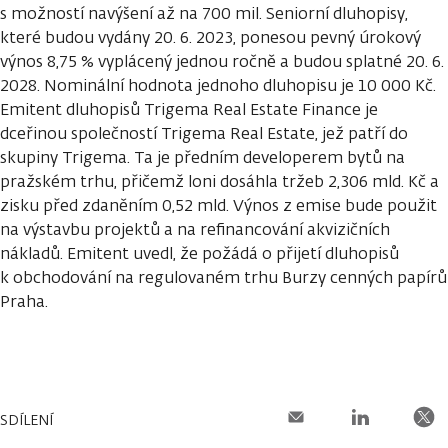
s možností navýšení až na 700 mil. Seniorní dluhopisy,
které budou vydány 20. 6. 2023, ponesou pevný úrokový
výnos 8,75 % vyplácený jednou ročně a budou splatné 20. 6.
2028. Nominální hodnota jednoho dluhopisu je 10 000 Kč.
Emitent dluhopisů Trigema Real Estate Finance je
dceřinou společností Trigema Real Estate, jež patří do
skupiny Trigema. Ta je předním developerem bytů na
pražském trhu, přičemž loni dosáhla tržeb 2,306 mld. Kč a
zisku před zdaněním 0,52 mld. Výnos z emise bude použit
na výstavbu projektů a na refinancování akvizičních
nákladů. Emitent uvedl, že požádá o přijetí dluhopisů
k obchodování na regulovaném trhu Burzy cenných papírů
Praha.
SDÍLENÍ