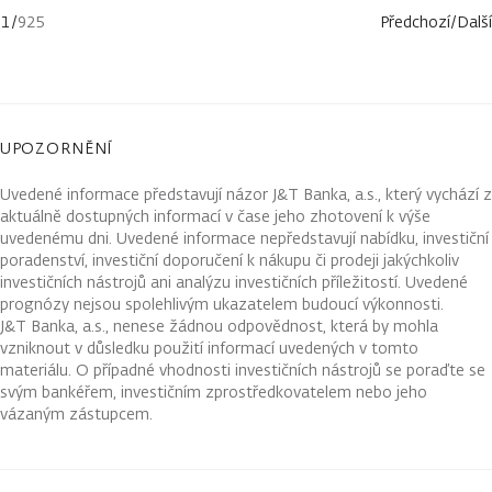
1
/
925
Předchozí
/
Další
UPOZORNĚNÍ
Uvedené informace představují názor J&T Banka, a.s., který vychází z
aktuálně dostupných informací v čase jeho zhotovení k výše
uvedenému dni. Uvedené informace nepředstavují nabídku, investiční
poradenství, investiční doporučení k nákupu či prodeji jakýchkoliv
investičních nástrojů ani analýzu investičních příležitostí. Uvedené
prognózy nejsou spolehlivým ukazatelem budoucí výkonnosti.
J&T Banka, a.s., nenese žádnou odpovědnost, která by mohla
vzniknout v důsledku použití informací uvedených v tomto
materiálu. O případné vhodnosti investičních nástrojů se poraďte se
svým bankéřem, investičním zprostředkovatelem nebo jeho
vázaným zástupcem.