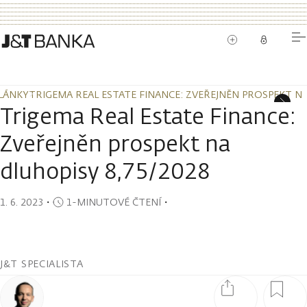
LÁNKY
TRIGEMA REAL ESTATE FINANCE: ZVEŘEJNĚN PROSPEKT NA
LÁNKY
TRIGEMA REAL ESTATE FINANCE: ZVEŘEJNĚN PROSPEKT NA
Trigema Real Estate Finance:
Zveřejněn prospekt na
dluhopisy 8,75/2028
1. 6. 2023
・
1-MINUTOVÉ ČTENÍ
・
J&T SPECIALISTA