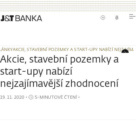
LÁNKY
AKCIE, STAVEBNÍ POZEMKY A START-UPY NABÍZÍ NEJZAJÍM
LÁNKY
AKCIE, STAVEBNÍ POZEMKY A START-UPY NABÍZÍ NEJZAJÍM
Akcie, stavební pozemky a
start-upy nabízí
nejzajímavější zhodnocení
19. 11. 2020
・
5-MINUTOVÉ ČTENÍ
・