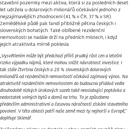
stavební pozemky mezi aktiva, která si za posledních deset
let udržela u dolarových milionářů očekávání jednoho z
nejzajímavějších zhodnocení (41 % v ČR, 37 % v SR).
Zemědělské půdě pak fandí přibližně pětina českých i
slovenských bohatých. Také oblíbené rezidenční
nemovitosti se nadále drží na předních místech, i když
jejich atraktivita mírně poklesla.
„Vysvětlením může být předchozí příliš prudký růst cen a letošní
riziko výpadku nájmů, které mohou snížit návratnost investice. I
tak stále čtvrtina českých a 28 % slovenských dolarových
milionářů od rezidenčních nemovitostí očekává zajímavý výnos. Na
atraktivitě rezidenčním nemovitostem do budoucna přidává vedle
dlouhodobě nízkých úrokových sazeb také neoslabující poptávka a
nedostatek volných bytů a domů na trhu. To je způsobeno
především administrativní a časovou náročností získání stavebního
povolení. V této oblasti patří naše země mezi ty nejhorší v Evropě,“
doplňuje Sklenář.