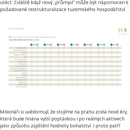
utéct. Zvláště když nový „průmysl“ může být nápomocen k
požadované restrukturalizace tuzemského hospodářství.
Milionáři si uvědomují, že stojíme na prahu zcela nové éry,
která bude hnána vyšší poptávkou i po reálných aktivech
jako způsobu zajištění hodnoty bohatství. I proto patří