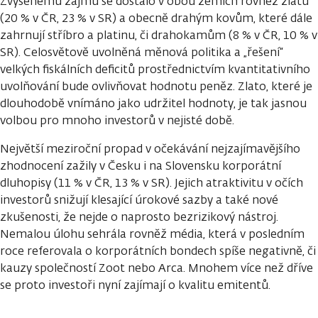
Zvýšenému zájmu se dostalo v obou zemích rovněž zlatu
(20 % v ČR, 23 % v SR) a obecně drahým kovům, které dále
zahrnují stříbro a platinu, či drahokamům (8 % v ČR, 10 % v
SR). Celosvětově uvolněná měnová politika a „řešení“
velkých fiskálních deficitů prostřednictvím kvantitativního
uvolňování bude ovlivňovat hodnotu peněz. Zlato, které je
dlouhodobě vnímáno jako udržitel hodnoty, je tak jasnou
volbou pro mnoho investorů v nejisté době.
Největší meziroční propad v očekávání nejzajímavějšího
zhodnocení zažily v Česku i na Slovensku korporátní
dluhopisy (11 % v ČR, 13 % v SR). Jejich atraktivitu v očích
investorů snižují klesající úrokové sazby a také nové
zkušenosti, že nejde o naprosto bezrizikový nástroj.
Nemalou úlohu sehrála rovněž média, která v posledním
roce referovala o korporátních bondech spíše negativně, či
kauzy společností Zoot nebo Arca. Mnohem více než dříve
se proto investoři nyní zajímají o kvalitu emitentů.