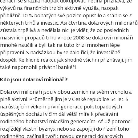
cenách se snažila naopak dokupovat. Pětina přiznává, že
výkyvů na finančních trzích aktivně využila, naopak
přibližně 10 % bohatých své pozice opustilo a stáhlo se z
některých trhů a investic. Asi čtvrtina dolarových milionářů
zůstala trpělivá a nedělala nic. Je vidět, že od posledních
masivních propadů trhu v roce 2008 se dolaroví milionáři
mnohé naučili a byli tak na tuto krizi mnohem lépe
připraveni. S nadsázkou by se dalo říci, že investičně
dospěli. Ke klidné reakci, jak shodně všichni přiznávají, jim
také napomohli privátní bankéři.
Kdo jsou dolaroví milionáři?
Dolaroví milionáři jsou v obou zemích na svém vrcholu a
plně aktivní. Průměrně jim je v České republice 54 let. S
narůstajícím věkem první generace polistopadových
úspěšných dochází v čím dál větší míře k předávání
rodinného bohatství mladším generacím. Ať už potomci
rozjíždějí vlastní byznys, nebo se zapojují do řízení toho
rodinného, začínají tvořit novou generaci dolarových