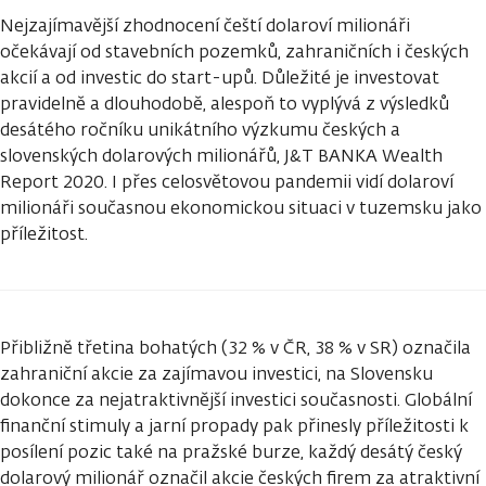
Nejzajímavější zhodnocení čeští dolaroví milionáři
očekávají od stavebních pozemků, zahraničních i českých
akcií a od investic do start-upů. Důležité je investovat
pravidelně a dlouhodobě, alespoň to vyplývá z výsledků
desátého ročníku unikátního výzkumu českých a
slovenských dolarových milionářů, J&T BANKA Wealth
Report 2020. I přes celosvětovou pandemii vidí dolaroví
milionáři současnou ekonomickou situaci v tuzemsku jako
příležitost.
Přibližně třetina bohatých (32 % v ČR, 38 % v SR) označila
zahraniční akcie za zajímavou investici, na Slovensku
dokonce za nejatraktivnější investici současnosti. Globální
finanční stimuly a jarní propady pak přinesly příležitosti k
posílení pozic také na pražské burze, každý desátý český
dolarový milionář označil akcie českých firem za atraktivní