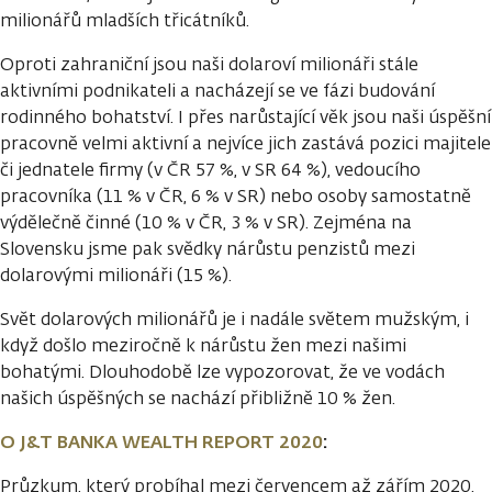
milionářů mladších třicátníků.
Oproti zahraniční jsou naši dolaroví milionáři stále
aktivními podnikateli a nacházejí se ve fázi budování
rodinného bohatství. I přes narůstající věk jsou naši úspěšní
pracovně velmi aktivní a nejvíce jich zastává pozici majitele
či jednatele firmy (v ČR 57 %, v SR 64 %), vedoucího
pracovníka (11 % v ČR, 6 % v SR) nebo osoby samostatně
výdělečně činné (10 % v ČR, 3 % v SR). Zejména na
Slovensku jsme pak svědky nárůstu penzistů mezi
dolarovými milionáři (15 %).
Svět dolarových milionářů je i nadále světem mužským, i
když došlo meziročně k nárůstu žen mezi našimi
bohatými. Dlouhodobě lze vypozorovat, že ve vodách
našich úspěšných se nachází přibližně 10 % žen.
O J&T BANKA WEALTH REPORT 2020
:
Průzkum, který probíhal mezi červencem až zářím 2020,