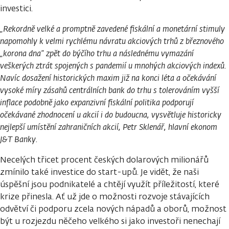
investici.
„Rekordně velké a promptně zavedené fiskální a monetární stimuly
napomohly k velmi rychlému návratu akciových trhů z březnového
„korona dna“ zpět do býčího trhu a následnému vymazání
veškerých ztrát spojených s pandemií u mnohých akciových indexů.
Navíc dosažení historických maxim již na konci léta a očekávání
vysoké míry zásahů centrálních bank do trhu s tolerováním vyšší
inflace podobně jako expanzivní fiskální politika podporují
očekávané zhodnocení u akcií i do budoucna, vysvětluje historicky
nejlepší umístění zahraničních akcií, Petr Sklenář, hlavní ekonom
J&T Banky.
Necelých třicet procent českých dolarových milionářů
zmínilo také investice do start-upů. Je vidět, že naši
úspěšní jsou podnikatelé a chtějí využít příležitostí, které
krize přinesla. Ať už jde o možnosti rozvoje stávajících
odvětví či podporu zcela nových nápadů a oborů, možnost
být u rozjezdu něčeho velkého si jako investoři nenechají