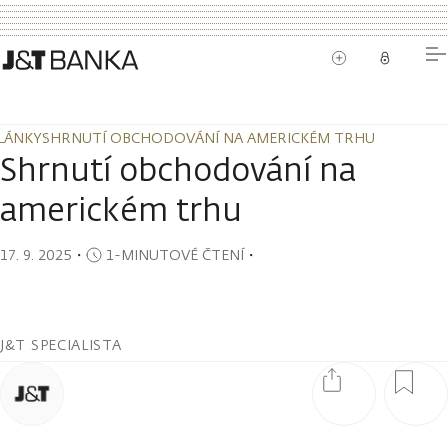
LÁNKY
SHRNUTÍ OBCHODOVÁNÍ NA AMERICKÉM TRHU
LÁNKY
SHRNUTÍ OBCHODOVÁNÍ NA AMERICKÉM TRHU
Shrnutí obchodování na
americkém trhu
17. 9. 2025
・
1-MINUTOVÉ ČTENÍ
・
J&T SPECIALISTA