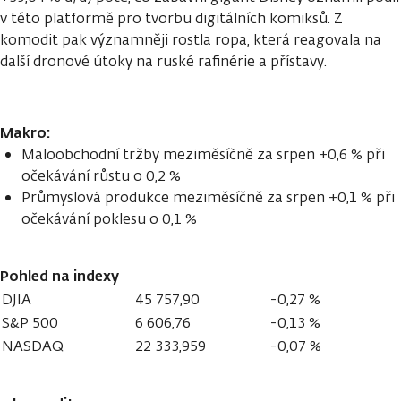
v této platformě pro tvorbu digitálních komiksů. Z
komodit pak významněji rostla ropa, která reagovala na
další dronové útoky na ruské rafinérie a přístavy.
Makro:
Maloobchodní tržby meziměsíčně za srpen +0,6 % při
očekávání růstu o 0,2 %
Průmyslová produkce meziměsíčně za srpen +0,1 % při
očekávání poklesu o 0,1 %
Pohled na indexy
DJIA
45 757,90
-0,27 %
S&P 500
6 606,76
-0,13 %
NASDAQ
22 333,959
-0,07 %