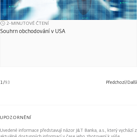
2-MINUTOVÉ ČTENÍ
Souhrn obchodování v USA
1
/
93
Předchozí
/
Další
UPOZORNĚNÍ
Uvedené informace představují názor J&T Banka, a.s., který vychází z
aktuálně dostupných informací v čase jeho zhotovení k výše