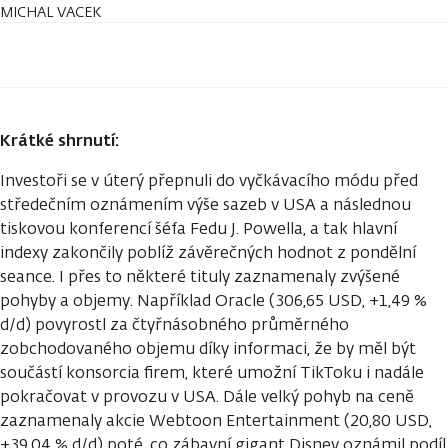
MICHAL VACEK
Krátké shrnutí:
Investoři se v úterý přepnuli do vyčkávacího módu před
středečním oznámením výše sazeb v USA a následnou
tiskovou konferencí šéfa Fedu J. Powella, a tak hlavní
indexy zakončily poblíž závěrečných hodnot z pondělní
seance. I přes to některé tituly zaznamenaly zvýšené
pohyby a objemy. Například Oracle (306,65 USD, +1,49 %
d/d) povyrostl za čtyřnásobného průměrného
zobchodovaného objemu díky informaci, že by měl být
součástí konsorcia firem, které umožní TikToku i nadále
pokračovat v provozu v USA. Dále velký pohyb na ceně
zaznamenaly akcie Webtoon Entertainment (20,80 USD,
+39,04 % d/d) poté, co zábavní gigant Disney oznámil podíl