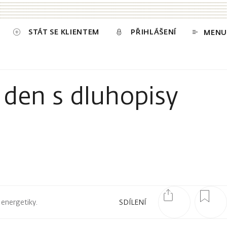
STÁT SE KLIENTEM
PŘIHLÁŠENÍ
MENU
 den s dluhopisy
 energetiky.
SDÍLENÍ