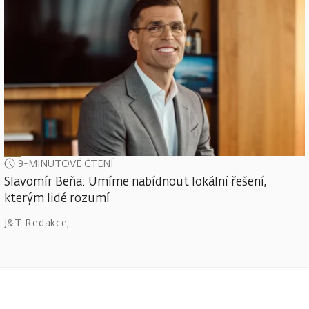
9-MINUTOVÉ ČTENÍ
Slavomír Beňa: Umíme nabídnout lokální řešení,
kterým lidé rozumí
J&T Redakce
,