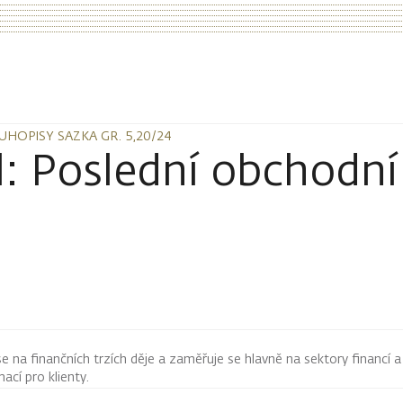
HOPISY SAZKA GR. 5,20/24
HOPISY SAZKA GR. 5,20/24
l: Poslední obchodní
 se na finančních trzích děje a zaměřuje se hlavně na sektory financí a
mací pro klienty.