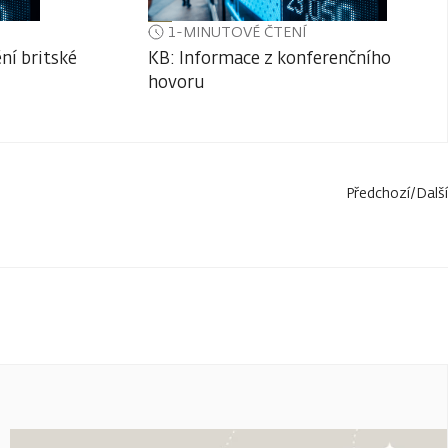
1-MINUTOVÉ ČTENÍ
ní britské
KB: Informace z konferenčního
hovoru
Předchozí
/
Další