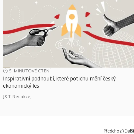
5-MINUTOVÉ ČTENÍ
Inspirativní podhoubí, které potichu mění český
ekonomický les
J&T Redakce
,
Předchozí
/
Další