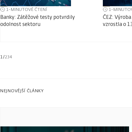
1-MINUTOVÉ ČTENÍ
1-MINUTOV
Banky: Zátěžové testy potvrdily
ČEZ: Výroba 
odolnost sektoru
vzrostla o 1
1
/
234
NEJNOVĚJŠÍ ČLÁNKY