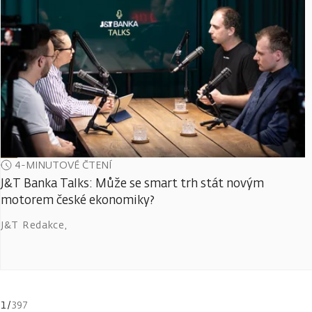
4-MINUTOVÉ ČTENÍ
J&T Banka Talks: Může se smart trh stát novým
motorem české ekonomiky?
J&T Redakce
,
1
/
397