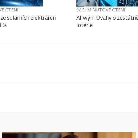
É ČTENÍ
1-MINUTOVÉ ČTENÍ
ze solárních elektráren
Allwyn: Úvahy o zestátně
3 %
loterie