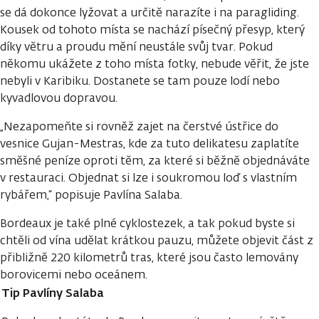
se dá dokonce lyžovat a určitě narazíte i na paragliding.
Kousek od tohoto místa se nachází písečný přesyp, který
díky větru a proudu mění neustále svůj tvar. Pokud
někomu ukážete z toho místa fotky, nebude věřit, že jste
nebyli v Karibiku. Dostanete se tam pouze lodí nebo
kyvadlovou dopravou.
„Nezapomeňte si rovněž zajet na čerstvé ústřice do
vesnice Gujan-Mestras, kde za tuto delikatesu zaplatíte
směšné peníze oproti těm, za které si běžně objednáváte
v restauraci. Objednat si lze i soukromou loď s vlastním
rybářem,“ popisuje Pavlína Salaba.
Bordeaux je také plné cyklostezek, a tak pokud byste si
chtěli od vína udělat krátkou pauzu, můžete objevit část z
přibližně 220 kilometrů tras, které jsou často lemovány
borovicemi nebo oceánem.
Tip Pavlíny Salaba