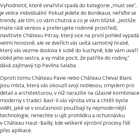
Vyhodnotit, které vinařství spadá do kategorie „must see“,
je velice individuální. Pokud jedete do Bordeaux, neřiďte se
trendy, ale tím, co vám chutná a co je vám blízké. „Jestliže
máte rádi venkov a preferujete rodinné prostředí,
navštivte Château Pitray, který sice na první pohled vypadá
velmi honosně, ale ve dveřích vás uvítá samotný hrabě,
který vás vezme doslova k sobě do kuchyně, kde vám uvaří
oběd jeho sestra, a vy máte pocit, že patříte do rodiny,“
dává zajímavý tip Pavlína Salaba.
Oproti tomu Château Pavie nebo Château Cheval Blanc
jsou místa, která vás okouzlí svojí noblesou, smyslem pro
detail a architekturou, v níž narazíte na úžasné kombinace
moderny s tradicí. Baví-li vás výroba vína a chtěli byste
vidět, jaké se v současnosti používají ty nejmodernější
technologie, nenechte si ujít prohlídku a ochutnávku
v Château Haut-Bailly, kde veškeré výrobní procesy řídí
přes aplikace.