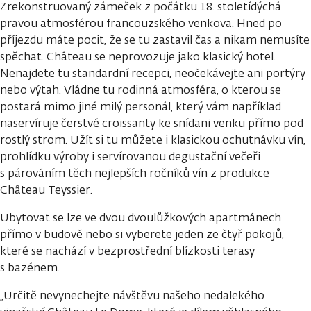
Zrekonstruovaný zámeček z počátku 18. stoletídýchá
pravou atmosférou francouzského venkova. Hned po
příjezdu máte pocit, že se tu zastavil čas a nikam nemusíte
spěchat. Château se neprovozuje jako klasický hotel.
Nenajdete tu standardní recepci, neočekávejte ani portýry
nebo výtah. Vládne tu rodinná atmosféra, o kterou se
postará mimo jiné milý personál, který vám například
naservíruje čerstvé croissanty ke snídani venku přímo pod
rostlý strom. Užít si tu můžete i klasickou ochutnávku vín,
prohlídku výroby i servírovanou degustační večeři
s párováním těch nejlepších ročníků vín z produkce
Château Teyssier.
Ubytovat se lze ve dvou dvoulůžkových apartmánech
přímo v budově nebo si vyberete jeden ze čtyř pokojů,
které se nachází v bezprostřední blízkosti terasy
s bazénem.
„Určitě nevynechejte návštěvu našeho nedalekého