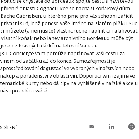
Pokud se chystáte do Bordeaux, spojte cestu s návštěvou
přilehlé oblasti Cognacu, kde se nachází koňakový dům
Bache Gabrielsen, u kterého jsme pro vás schopni zařídit
privátní sud, jenž ponese vaše jméno na zlatém plíšku. Sud
si můžete (a nemusíte) vlastnoručně naplnit či nalahvovat.
Vlastní koňak nebo lahev archivního Bordeaux může být
jeden z krásných dárků na letošní Vánoce.
J&T Concierge vám pomůže naplánovat vaši cestu za
vínem od začátku až do konce. Samozřejmostí je
zprostředkování degustací ve vybraných vinařstvích nebo
nákup a poradenství v oblasti vín. Doporučí vám zajímavé
tematické kurzy nebo dá tipy na vyhlášené vinařské akce u
nás i po celém světě.
SDÍLENÍ