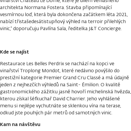
vinařství Château Le Dome, které je dílem věhlasného
architekta Normana Fostera. Stavba připomínající
vesmírnou loď, která byla dokončena začátkem léta 2021,
nabízí třistašedesátistupňový výhled na terroir přilehlých
vinic,“ doporučuju Pavlína Sala, ředitelka J&T Concierge.
Kde se najíst
Restaurace Les Belles Perdrix se nachází na kopci ve
vinařství Troplong Mondot, které nedávno povýšilo do
prestižní kategorie Premier Grand Cru Classé a má údajně
jeden z nejhezčích výhledů na Saint- Émilion. O kvalitě
gastronomického zážitku jasně hovoří michelinská hvězda,
kterou získal šéfkuchař David Charrier. Jeho vyhlášené
menu si nejlépe vychutnáte se sklenkou vína na terase,
odkud jste pouhých pár metrů od samotných vinic.
Kam na návštěvu