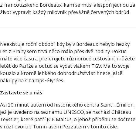
z francouzského Bordeaux, kam se musí alespoň jednou za
život vypravit každý milovník převážně červených odrůd.
Neexistuje roční období, kdy by v Bordeaux nebylo hezky.
Let z Prahy sem trvá něco málo přes dvě hodiny. Pokud
máte více času a preferujete různorodé cestování, můžete
letět do Paříže a odtud se vydat vlakem TGV. Má to svoje
kouzlo a kromě lehkého dobrodružství stihnete ještě
nákupy na Champs-Élysées.
Zastavte se u nás
Asi 10 minut autem od historického centra Saint- Émilion,
jež je uvedeno na seznamu UNESCO, se nachází Château
Teyssier, které patří JCP Maltus, o jehož příběhu se dočtete
v rozhovoru s Tommasem Pezzatem v tomto čísle.