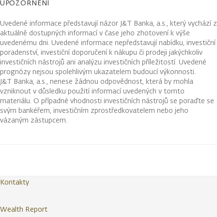
UPOZORNĚNÍ
Uvedené informace představují názor J&T Banka, a.s., který vychází z
aktuálně dostupných informací v čase jeho zhotovení k výše
uvedenému dni. Uvedené informace nepředstavují nabídku, investiční
poradenství, investiční doporučení k nákupu či prodeji jakýchkoliv
investičních nástrojů ani analýzu investičních příležitostí. Uvedené
prognózy nejsou spolehlivým ukazatelem budoucí výkonnosti.
J&T Banka, a.s., nenese žádnou odpovědnost, která by mohla
vzniknout v důsledku použití informací uvedených v tomto
materiálu. O případné vhodnosti investičních nástrojů se poraďte se
svým bankéřem, investičním zprostředkovatelem nebo jeho
vázaným zástupcem.
Kontakty
Wealth Report