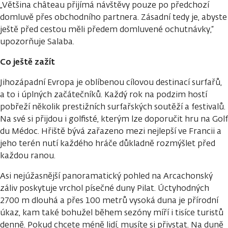
„Většina château přijímá návštěvy pouze po předchozí
domluvě přes obchodního partnera. Zásadní tedy je, abyste
ještě před cestou měli předem domluvené ochutnávky,“
upozorňuje Salaba.
Co ještě zažít
Jihozápadní Evropa je oblíbenou cílovou destinací surfařů,
a to i úplných začátečníků. Každý rok na podzim hostí
pobřeží několik prestižních surfařských soutěží a festivalů.
Na své si přijdou i golfisté, kterým lze doporučit hru na Golf
du Médoc. Hřiště bývá zařazeno mezi nejlepší ve Francii a
jeho terén nutí každého hráče důkladně rozmýšlet před
každou ranou.
Asi nejúžasnější panoramatický pohled na Arcachonský
záliv poskytuje vrchol písečné duny Pilat. Úctyhodných
2700 m dlouhá a přes 100 metrů vysoká duna je přírodní
úkaz, kam také bohužel během sezóny míří i tisíce turistů
denně. Pokud chcete méně lidí, musíte si přivstat. Na duně