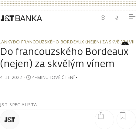
LÁNKY
DO FRANCOUZSKÉHO BORDEAUX (NEJEN) ZA SKVĚLÝM VÍ
LÁNKY
DO FRANCOUZSKÉHO BORDEAUX (NEJEN) ZA SKVĚLÝM VÍ
Do francouzského Bordeaux
(nejen) za skvělým vínem
4. 11. 2022
・
4-MINUTOVÉ ČTENÍ
・
J&T SPECIALISTA