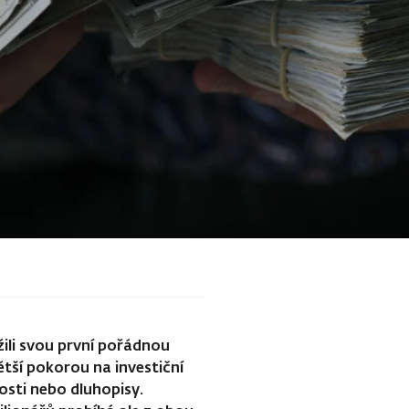
ažili svou první pořádnou
větší pokorou na investiční
sti nebo dluhopisy.