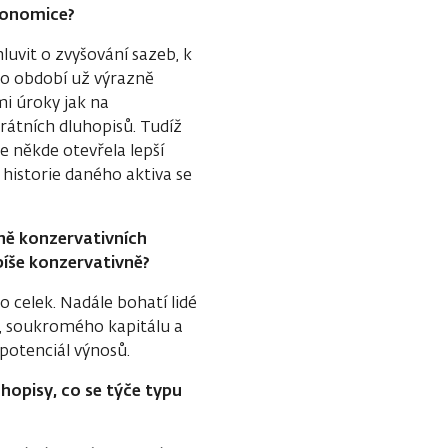
ekonomice?
luvit o zvyšování sazeb, k
to období už výrazně
mi úroky jak na
rátních dluhopisů. Tudíž
e někde otevřela lepší
é historie daného aktiva se
ně konzervativních
spíše konzervativně?
 celek. Nadále bohatí lidé
tí, soukromého kapitálu a
í potenciál výnosů.
uhopisy, co se týče typu