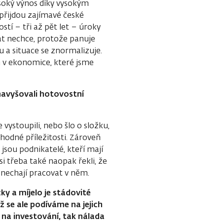
soký výnos díky vysokým
přijdou zajímavé české
stí – tři až pět let – úroky
at nechce, protože panuje
u a situace se znormalizuje.
 v ekonomice, které jsme
 navyšovali hotovostní
vystoupili, nebo šlo o složku,
hodné příležitosti. Zároveň
 jsou podnikatelé, kteří mají
si třeba také naopak řekli, že
je nechají pracovat v něm.
cky a míjelo je stádovité
 se ale podíváme na jejich
 na investování, tak nálada