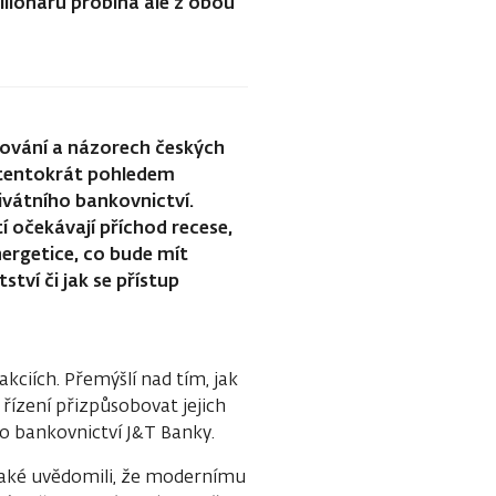
ilionářů probíhá ale z obou
chování a názorech českých
 tentokrát pohledem
ivátního bankovnictví.
ití očekávají příchod recese,
nergetice, co bude mít
ství či jak se přístup
 akciích. Přemýšlí nad tím, jak
řízení přizpůsobovat jejich
o bankovnictví J&T Banky.
 také uvědomili, že modernímu