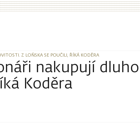
VITOSTI. Z LOŇSKA SE POUČILI, ŘÍKÁ KODĚRA
VITOSTI. Z LOŇSKA SE POUČILI, ŘÍKÁ KODĚRA
ionáři nakupují dluho
říká Koděra