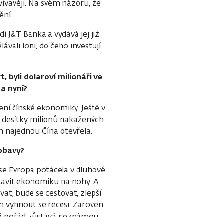
ívavěji. Na svém názoru, že
ění.
 J&T Banka a vydává jej již
vali loni, do čeho investují
 byli dolaroví milionáři ve
a nyní?
ní čínské ekonomiky. Ještě v
ly desítky milionů nakažených
ch najednou Čína otevřela.
 obavy?
 se Evropa potácela v dluhové
stavit ekonomiku na nohy. A
at, bude se cestovat, zlepší
 vyhnout se recesi. Zároveň
mě pořád zůstává neznámou,