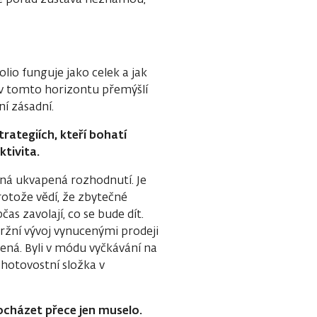
olio funguje jako celek a jak
 a v tomto horizontu přemýšlí
ní zásadní.
rategiích, kteří bohatí
ktivita.
dná ukvapená rozhodnutí. Je
rotože vědí, že zbytečné
as zavolají, co se bude dít.
tržní vývoj vynucenými prodeji
vená. Byli v módu vyčkávání na
á hotovostní složka v
ocházet přece jen muselo.