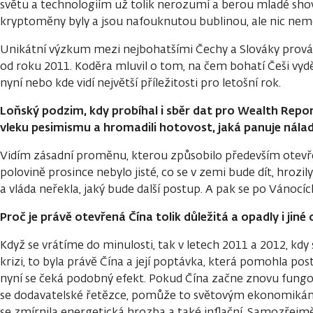
světu a technologiím už tolik nerozumí a berou mladé shov
kryptoměny byly a jsou nafouknutou bublinou, ale nic nem
Unikátní výzkum mezi nejbohatšími Čechy a Slováky provádí
od roku 2011. Koděra mluvil o tom, na čem bohatí Češi vydělá
nyní nebo kde vidí největší příležitosti pro letošní rok.
Loňský podzim, kdy probíhal i sběr dat pro Wealth Report,
vleku pesimismu a hromadili hotovost, jaká panuje nálad
Vidím zásadní proměnu, kterou způsobilo především otevře
polovině prosince nebylo jisté, co se v zemi bude dít, hrozi
a vláda neřekla, jaký bude další postup. A pak se po Vánocí
Proč je právě otevřená Čína tolik důležitá a opadly i jiné
Když se vrátíme do minulosti, tak v letech 2011 a 2012, kdy
krizi, to byla právě Čína a její poptávka, která pomohla po
nyní se čeká podobný efekt. Pokud Čína začne znovu fungov
se dodavatelské řetězce, pomůže to světovým ekonomikám
se zmírnila energetická hrozba a také inflační. Samozřej