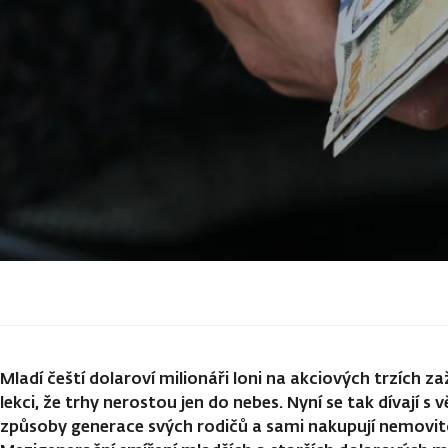
Mladí čeští dolaroví milionáři loni na akciových trzích z
lekci, že trhy nerostou jen do nebes. Nyní se tak dívají s 
způsoby generace svých rodičů a sami nakupují nemovito