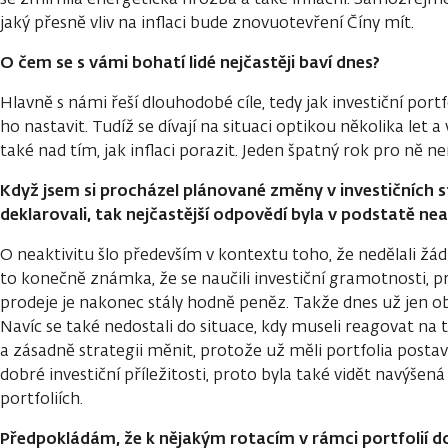
jaký přesně vliv na inflaci bude znovuotevření Číny mít.
O čem se s vámi bohatí lidé nejčastěji baví dnes?
Hlavně s námi řeší dlouhodobé cíle, tedy jak investiční portf
ho nastavit. Tudíž se dívají na situaci optikou několika let
také nad tím, jak inflaci porazit. Jeden špatný rok pro ně ne
Když jsem si procházel plánované změny v investičních st
deklarovali, tak nejčastější odpovědí byla v podstatě nea
O neaktivitu šlo především v kontextu toho, že nedělali žá
to konečně známka, že se naučili investiční gramotnosti, p
prodeje je nakonec stály hodně peněz. Takže dnes už jen obč
Navíc se také nedostali do situace, kdy museli reagovat na 
a zásadně strategii měnit, protože už měli portfolia posta
dobré investiční příležitosti, proto byla také vidět navýšen
portfoliích.
Předpokládám, že k nějakým rotacím v rámci portfolií d