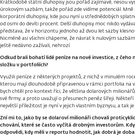
Krátkodobé státní dluhopisy jsou pořád zajímavé, nesou vy
úrokovým sazbám, takže pořád zde vidíme potenciál. Mně 
korporátní dluhopisy, kde jsou nyní u střednědobých splatno
od osmi do devíti procent. Delší dluhopisy moc nikdo vydáv
představa, že v horizontu jednoho až dvou let sazby klesno
Nicméně asi všichni chápeme, že návrat k nulovým sazbám
ještě nedávno zažívali, nehrozí.
Odkud brali bohatí lidé peníze na nové investice, z čeho
složku v portfoliích?
Využili peníze z některých projektů, z nichž v minulém roce 
kterou mají dlouhodobě připravenou v rámci portfolia na v
bych chtěl pro kontext říci, že většina dolarových milionářů
své firmy, a proto uvažují o přesunech peněz šířeji. Někteří 
největší příležitost je nyní v jejich vlastním byznysu, a tak 
Zní mi to, jako by se dolaroví milionáři chovali proticykli
chování, které se často vyčítá drobným investorům. Když
odpovědi, kdy měli v reportu hodnotit, jak dobrá je doba