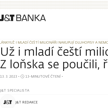
LÁNKY
UŽ I MLADÍ ČEŠTÍ MILIONÁŘI NAKUPUJÍ DLUHOPISY A NEMO
LÁNKY
UŽ I MLADÍ ČEŠTÍ MILIONÁŘI NAKUPUJÍ DLUHOPISY A NEMO
Už i mladí čeští mil
Z loňska se poučili, 
13. 3. 2023
・
13-MINUTOVÉ ČTENÍ
・
J&T SPECIALISTA
J&T REDAKCE