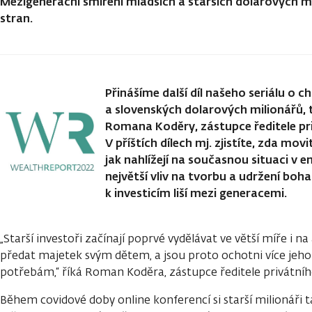
Mezigenerační smíření mladších a starších dolarových m
stran.
Přinášíme další díl našeho seriálu o 
a slovenských dolarových milionářů,
Romana Koděry, zástupce ředitele pr
V příštích dílech mj. zjistíte, zda mov
jak nahlížejí na současnou situaci v e
největší vliv na tvorbu a udržení bohat
k investicím liší mezi generacemi.
„Starší investoři začínají poprvé vydělávat ve větší míře i na
předat majetek svým dětem, a jsou proto ochotni více jeho 
potřebám,“ říká Roman Koděra, zástupce ředitele privátníh
Během covidové doby online konferencí si starší milionáři