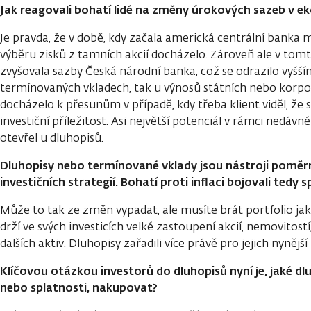
Jak reagovali bohatí lidé na změny úrokových sazeb v 
Je pravda, že v době, kdy začala americká centrální banka m
výběru zisků z tamních akcií docházelo. Zároveň ale v tom
zvyšovala sazby Česká národní banka, což se odrazilo vyšší
termínovaných vkladech, tak u výnosů státních nebo korpo
docházelo k přesunům v případě, kdy třeba klient viděl, že s
investiční příležitost. Asi největší potenciál v rámci nedávn
otevřel u dluhopisů.
Dluhopisy nebo termínované vklady jsou nástroji poměr
investičních strategií. Bohatí proti inflaci bojovali tedy 
Může to tak ze změn vypadat, ale musíte brát portfolio jako
drží ve svých investicích velké zastoupení akcií, nemovitos
dalších aktiv. Dluhopisy zařadili více právě pro jejich nynějš
Klíčovou otázkou investorů do dluhopisů nyní je, jaké dl
nebo splatnosti, nakupovat?