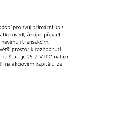
dobí pro svůj primární úpis
átko uvedl, že úpis připadl
i nevěnují transakcím.
ětší prostor k rozhodnutí.
 Start je 25. 7. V IPO nabízí
díl na akciovém kapitálu, za