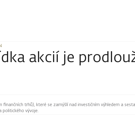
N
N
ka akcií je prodlou
finančních trhů), které se zamýšlí nad investičním výhledem a sestav
 politického vývoje.