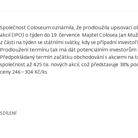
Společnost Coloseum oznámila, že prodloužila upisovací ob
akcií (IPO) o týden do 19. července. Majitel Colosea Jan Muž
z části na týden se státními svátky, kdy se případní investoř
Prodloužení termínu tak má dát potenciálním investorům v
Předpokládaný termín začátku obchodování s akciemi na trhu
společnost až 425 tis. nových akcií, což představuje 38% po
ceny 246–304 Kč/ks.
SDÍLENÍ