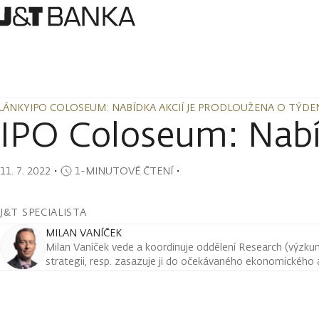
LÁNKY
IPO COLOSEUM: NABÍDKA AKCIÍ JE PRODLOUŽENA O TÝDE
LÁNKY
IPO COLOSEUM: NABÍDKA AKCIÍ JE PRODLOUŽENA O TÝDE
IPO Coloseum: Nabíd
11. 7. 2022
・
1-MINUTOVÉ ČTENÍ
・
J&T SPECIALISTA
MILAN VANÍČEK
Milan Vaníček vede a koordinuje oddělení Research (výzkum 
strategii, resp. zasazuje ji do očekávaného ekonomického a