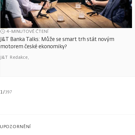
4-MINUTOVÉ ČTENÍ
J&T Banka Talks: Může se smart trh stát novým
motorem české ekonomiky?
J&T Redakce
,
1
/
397
UPOZORNĚNÍ