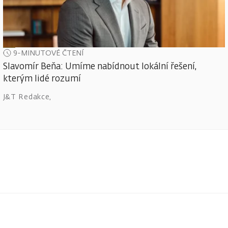
9-MINUTOVÉ ČTENÍ
Slavomír Beňa: Umíme nabídnout lokální řešení,
kterým lidé rozumí
J&T Redakce
,