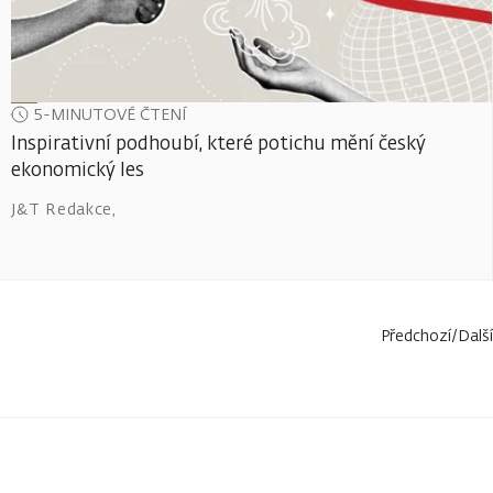
5-MINUTOVÉ ČTENÍ
Inspirativní podhoubí, které potichu mění český
ekonomický les
J&T Redakce
,
Předchozí
/
Další