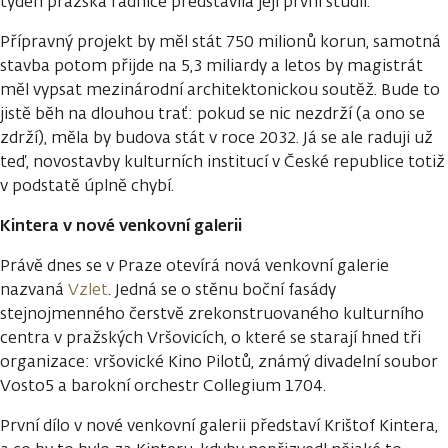
týden pražská radnice představila její první studii.
Přípravný projekt by měl stát 750 milionů korun, samotná
stavba potom přijde na 5,3 miliardy a letos by magistrát
měl vypsat mezinárodní architektonickou soutěž. Bude to
jistě běh na dlouhou trať: pokud se nic nezdrží (a ono se
zdrží), měla by budova stát v roce 2032. Já se ale raduji už
teď, novostavby kulturních institucí v České republice totiž
v podstatě úplně chybí.
Kintera v nové venkovní galerii
Právě dnes se v Praze otevírá nová venkovní galerie
nazvaná
Vzlet
. Jedná se o stěnu boční fasády
stejnojmenného čerstvě zrekonstruovaného kulturního
centra v pražských Vršovicích, o které se starají hned tři
organizace: vršovické Kino Pilotů, známý divadelní soubor
Vosto5 a barokní orchestr Collegium 1704.
První dílo v nové venkovní galerii představí Krištof Kintera,