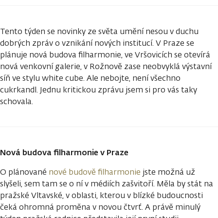
Tento týden se novinky ze světa umění nesou v duchu
dobrých zpráv o vznikání nových institucí. V Praze se
plánuje nová budova filharmonie, ve Vršovicích se otevírá
nová venkovní galerie, v Rožnově zase neobvyklá výstavní
síň ve stylu white cube. Ale nebojte, není všechno
cukrkandl. Jednu kritickou zprávu jsem si pro vás taky
schovala.
Nová budova filharmonie v Praze
O plánované
nové budově filharmonie
jste možná už
slyšeli, sem tam se o ní v médiích zašvitoří. Měla by stát na
pražské Vltavské, v oblasti, kterou v blízké budoucnosti
čeká ohromná proměna v novou čtvrť. A právě minulý