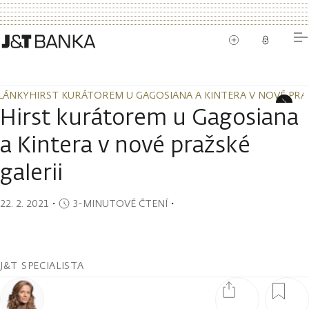
LÁNKY
HIRST KURÁTOREM U GAGOSIANA A KINTERA V NOVÉ PRAŽ
LÁNKY
HIRST KURÁTOREM U GAGOSIANA A KINTERA V NOVÉ PRAŽ
Hirst kurátorem u Gagosiana
a Kintera v nové pražské
galerii
22. 2. 2021
・
3-MINUTOVÉ ČTENÍ
・
J&T SPECIALISTA