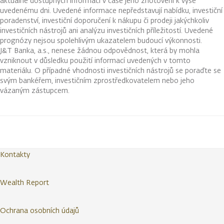
aktuálně dostupných informací v čase jeho zhotovení k výše
uvedenému dni. Uvedené informace nepředstavují nabídku, investiční
poradenství, investiční doporučení k nákupu či prodeji jakýchkoliv
investičních nástrojů ani analýzu investičních příležitostí. Uvedené
prognózy nejsou spolehlivým ukazatelem budoucí výkonnosti.
J&T Banka, a.s., nenese žádnou odpovědnost, která by mohla
vzniknout v důsledku použití informací uvedených v tomto
materiálu. O případné vhodnosti investičních nástrojů se poraďte se
svým bankéřem, investičním zprostředkovatelem nebo jeho
vázaným zástupcem.
Kontakty
Wealth Report
Ochrana osobních údajů