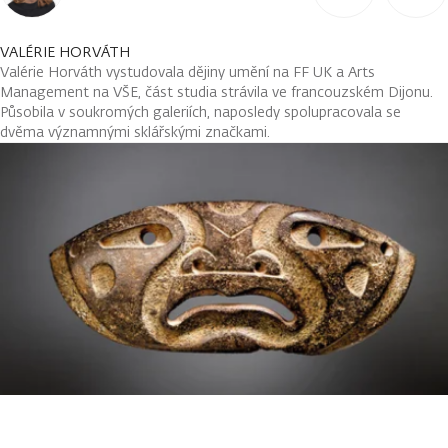
VALÉRIE HORVÁTH
Valérie Horváth vystudovala dějiny umění na FF UK a Arts
Management na VŠE, část studia strávila ve francouzském Dijonu.
Působila v soukromých galeriích, naposledy spolupracovala se
dvěma významnými sklářskými značkami.