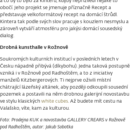
a co by to bylo za Kinteru, kdyby nepřizvedl nějaké to
obočí. Jeho projekt se jmenuje příznačně Recept a
představuje velkoformátový recept na domácí štrůdl.
Kintera tak podle svých slov pracuje s kouzlem nesmyslu a
zároveň vytváří atmosféru pro jakýsi domácí sousedský
dialog.
Drobná kunsthalle v Rožnově
Soukromých kulturních institucí v posledních letech v
Česku nápadně přibývá (díkybohu). Jedna taková postupně
vzniká i v Rožnově pod Radhoštěm, a to z iniciativy
manželů Kitzbergerových. Ti nejprve oživili místní
chátrající lázeňský altánek, aby později odkoupili sousední
pozemek a postavili na něm drobnou galerijní novostavbu
ve stylu klasických
white cubes
. Až budete mít cestu na
Valašsko, víte, kam za kulturou.
Foto: Prodejna KUK a novostavba GALLERY CREARS v Rožnově
pod Radhoštěm, autor: Jakub Sobotka