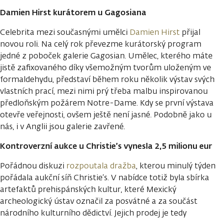
Damien Hirst kurátorem u Gagosiana
Celebrita mezi současnými umělci
Damien Hirst
přijal
novou roli. Na celý rok převezme kurátorský program
jedné z poboček galerie Gagosian. Umělec, kterého máte
jistě zafixovaného díky všemožným tvorům uloženým ve
formaldehydu, představí během roku několik výstav svých
vlastních prací, mezi nimi prý třeba malbu inspirovanou
předloňským požárem Notre-Dame. Kdy se první výstava
otevře veřejnosti, ovšem ještě není jasné. Podobně jako u
nás, i v Anglii jsou galerie zavřené.
Kontroverzní aukce u Christie’s vynesla 2,5 milionu eur
Pořádnou diskuzi
rozpoutala dražba
, kterou minulý týden
pořádala aukční síň Christie’s. V nabídce totiž byla sbírka
artefaktů prehispánských kultur, které Mexický
archeologický ústav označil za posvátné a za součást
národního kulturního dědictví. Jejich prodej je tedy