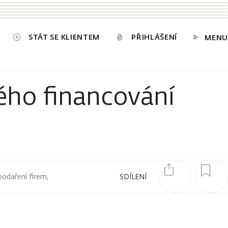
STÁT SE KLIENTEM
PŘIHLÁŠENÍ
MENU
ého financování
podaření firem,
SDÍLENÍ