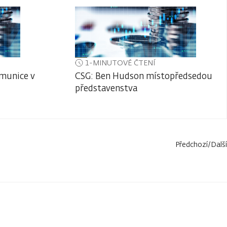
1-MINUTOVÉ ČTENÍ
 munice v
CSG: Ben Hudson místopředsedou
představenstva
Předchozí
/
Další