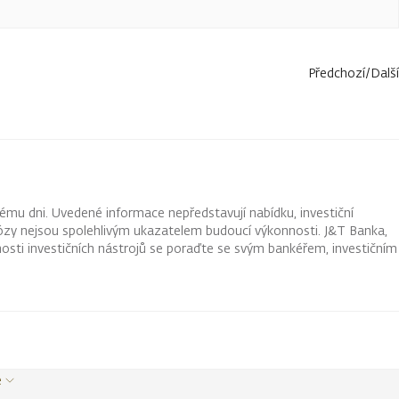
Předchozí
/
Další
ému dni. Uvedené informace nepředstavují nabídku, investiční
ognózy nejsou spolehlivým ukazatelem budoucí výkonnosti. J&T Banka,
osti investičních nástrojů se poraďte se svým bankéřem, investičním
e