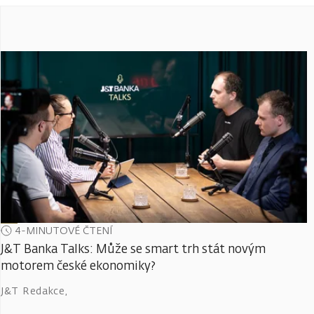
4-MINUTOVÉ ČTENÍ
J&T Banka Talks: Může se smart trh stát novým
motorem české ekonomiky?
J&T Redakce
,