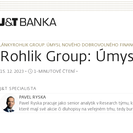
LÁNKY
ROHLIK GROUP: ÚMYSL NOVÉHO DOBROVOLNÉHO FINAN
LÁNKY
ROHLIK GROUP: ÚMYSL NOVÉHO DOBROVOLNÉHO FINAN
Rohlik Group: Úmys
15. 12. 2023
・
1-MINUTOVÉ ČTENÍ
・
J&T SPECIALISTA
PAVEL RYSKA
Pavel Ryska pracuje jako senior analytik v Research týmu, k
které mají své akcie či dluhopisy na veřejném trhu, tedy bu