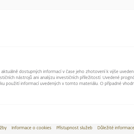
z aktuálně dostupných informací v čase jeho zhotovení k výše uveden
vestičních nástrojů ani analýzu investičních příležitostí. Uvedené pr
ku použití informací uvedených v tomto materiálu. O případné vhodn
užby
Informace o cookies
Přístupnost služeb
Důležité informac