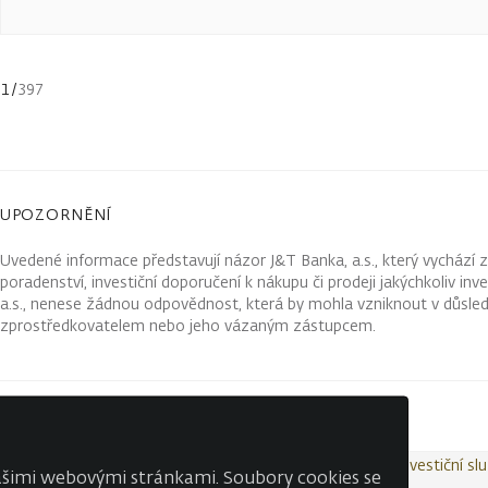
1
/
397
UPOZORNĚNÍ
Uvedené informace představují názor J&T Banka, a.s., který vychází 
poradenství, investiční doporučení k nákupu či prodeji jakýchkoliv in
a.s., nenese žádnou odpovědnost, která by mohla vzniknout v důsled
zprostředkovatelem nebo jeho vázaným zástupcem.
Kontakty
Wealth Report
Ochrana osobních údajů
Investiční sl
našimi webovými stránkami. Soubory cookies se