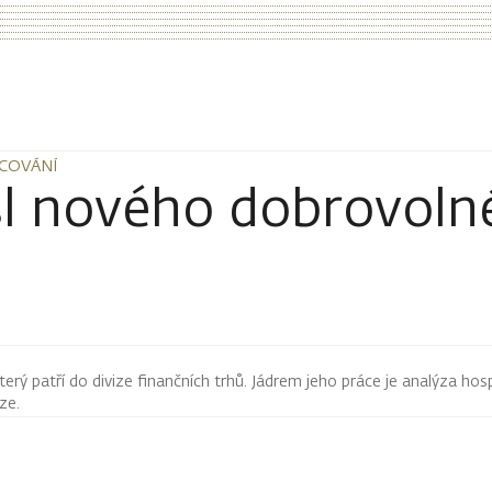
COVÁNÍ
COVÁNÍ
l nového dobrovoln
terý patří do divize finančních trhů. Jádrem jeho práce je analýza hos
rze.