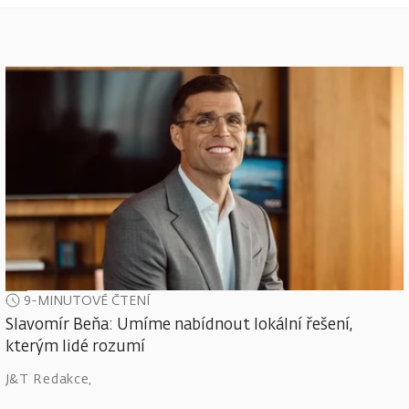
9-MINUTOVÉ ČTENÍ
Slavomír Beňa: Umíme nabídnout lokální řešení,
kterým lidé rozumí
J&T Redakce
,