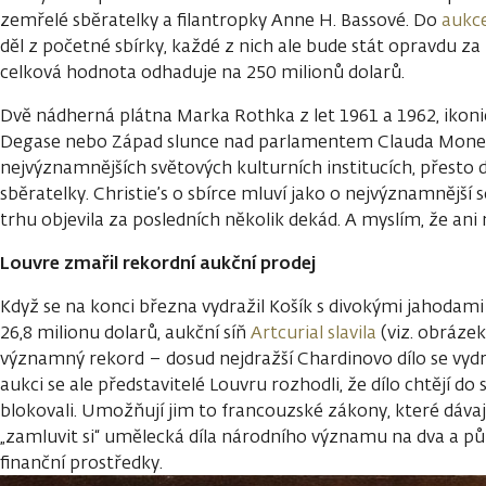
zemřelé sběratelky a filantropky Anne H. Bassové. Do
aukc
děl z početné sbírky, každé z nich ale bude stát opravdu za
celková hodnota odhaduje na 250 milionů dolarů.
Dvě nádherná plátna Marka Rothka z let 1961 a 1962, ikoni
Degase nebo Západ slunce nad parlamentem Clauda Moneta
nejvýznamnějších světových kulturních institucích, přesto
sběratelky. Christie’s o sbírce mluví jako o nejvýznamnější 
trhu objevila za posledních několik dekád. A myslím, že an
Louvre zmařil rekordní aukční prodej
Když se na konci března vydražil Košík s divokými jahodam
26,8 milionu dolarů, aukční síň
Artcurial slavila
(viz. obrázek 
významný rekord – dosud nejdražší Chardinovo dílo se vydra
aukci se ale představitelé Louvru rozhodli, že dílo chtějí do 
blokovali. Umožňují jim to francouzské zákony, které dá
„zamluvit si“ umělecká díla národního významu na dva a pů
finanční prostředky.