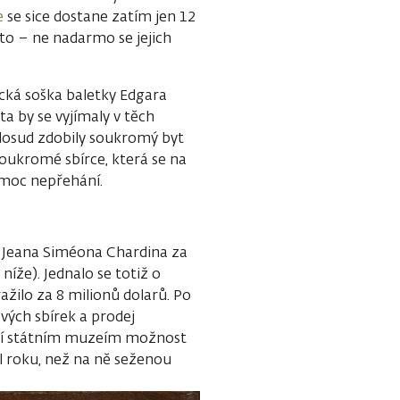
e
se sice dostane zatím jen 12
 to – ne nadarmo se jejich
cká soška baletky Edgara
 by se vyjímaly v těch
 dosud zdobily soukromý byt
soukromé sbírce, která se na
i moc nepřehání.
i Jeana Siméona Chardina za
níže). Jednalo se totiž o
žilo za 8 milionů dolarů. Po
svých sbírek a prodej
vají státním muzeím možnost
l roku, než na ně seženou