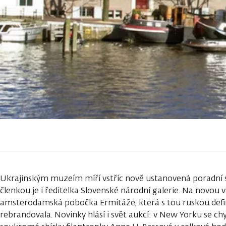
Ukrajinským muzeím míří vstříc nově ustanovená poradní s
členkou je i ředitelka Slovenské národní galerie. Na novou 
amsterodamská pobočka Ermitáže, která s tou ruskou defin
rebrandovala. Novinky hlásí i svět aukcí: v New Yorku se ch