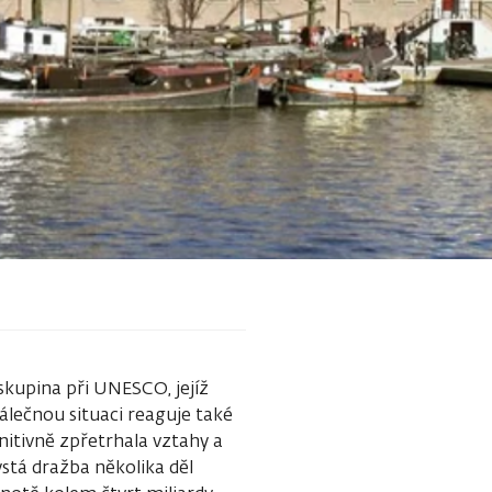
kupina při UNESCO, jejíž
válečnou situaci reaguje také
itivně zpřetrhala vztahy a
ystá dražba několika děl