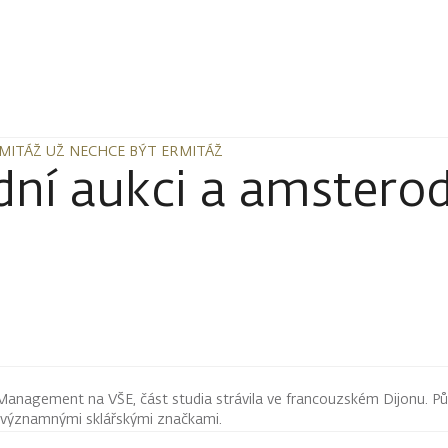
MITÁŽ UŽ NECHCE BÝT ERMITÁŽ
MITÁŽ UŽ NECHCE BÝT ERMITÁŽ
rdní aukci a amster
Management na VŠE, část studia strávila ve francouzském Dijonu. Pů
 významnými sklářskými značkami.