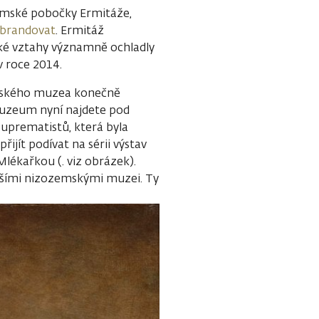
damské pobočky Ermitáže,
ebrandovat
. Ermitáž
ké vztahy významně ochladly
v roce 2014.
amského muzea konečně
 Muzeum nyní najdete pod
uprematistů, která byla
ijít podívat na sérii výstav
Mlékařkou (. viz obrázek).
lšími nizozemskými muzei. Ty