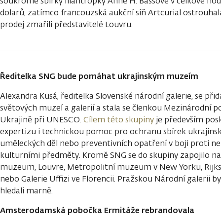
soukromé sbírky filantropky Anne H. Bassové v celkové hod
dolarů, zatímco francouzská aukční síň Artcurial ostrouhala
prodej zmařili představitelé Louvru.
Ředitelka SNG bude pomáhat ukrajinským muzeím
Alexandra Kusá, ředitelka Slovenské národní galerie, se přid
světových muzeí a galerií a stala se členkou Mezinárodní 
Ukrajině při UNESCO.
Cílem této skupiny
je především pos
expertizu i technickou pomoc pro ochranu sbírek ukrajins
uměleckých děl nebo preventivních opatření v boji proti
kulturními předměty. Kromě SNG se do skupiny zapojilo nap
muzeum, Louvre, Metropolitní muzeum v New Yorku, Ri
nebo Galerie Uffizi ve Florencii. Pražskou Národní galeri
hledali marně.
Amsterodamská pobočka Ermitáže rebrandovala