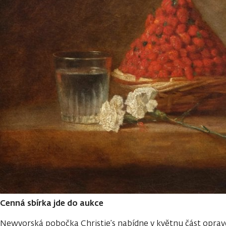
Cenná sbírka jde do aukce
Newyorská pobočka Christie’s nabídne v květnu část oprav