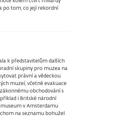
notě kolem čtvrt miliardy
 po tom, co její rekordní
ala k představitelům dalších
poradní skupiny pro muzea na
kytovat právní a vědeckou
kých muzeí, včetně evakuace
 nezákonnému obchodování s
říklad i Britské národní
jksmuseum v Amsterdamu
i bychom na seznamu bohužel