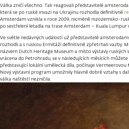
Válka zničí všechno. Tak reagovali představitelé amstero
která se po ruské invazi na Ukrajinu rozhodla definitivně
r
Amsterdam vznikla v roce 2009, nicméně nizozemsko-rus
po sestřelení letadla na trase Amsterdam – Kuala Lumpur 
Ve světle nedávných událostí už představitelé amsterod
rozhodli a s ruskou Ermitáží definitivně zpřetrhali vazby.
názvem Dutch Heritage Museum a místo výstavy ruských s
vrácena do Petrohradu, se v následujících měsících můžete př
představující lokální umělecká díla, počínaje Vermeerovou 
Nový výstavní program umožnily hlavně dobré vztahy s da
válka naštěstí nezničila.