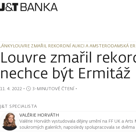
LÁNKY
LOUVRE ZMAŘIL REKORDNÍ AUKCI A AMSTERODAMSKÁ ER
LÁNKY
LOUVRE ZMAŘIL REKORDNÍ AUKCI A AMSTERODAMSKÁ ER
Louvre zmařil reko
nechce být Ermitáž
11. 4. 2022
・
3-MINUTOVÉ ČTENÍ
・
J&T SPECIALISTA
VALÉRIE HORVÁTH
Valérie Horváth vystudovala dějiny umění na FF UK a Arts 
soukromých galeriích, naposledy spolupracovala se dvěma