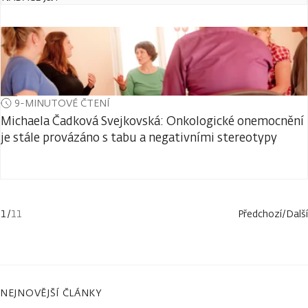
9-MINUTOVÉ ČTENÍ
Michaela Čadková Svejkovská: Onkologické onemocnění
je stále provázáno s tabu a negativními stereotypy
1
/
11
Předchozí
/
Další
NEJNOVĚJŠÍ ČLÁNKY