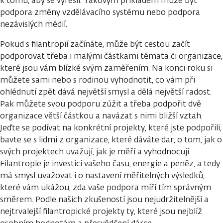
k tomu, aby se vyřešil. Takovým příkladem může být
podpora změny vzdělávacího systému nebo podpora
nezávislých médií.
Pokud s filantropií začínáte, může být cestou začít
podporovat třeba i malými částkami témata či organizace,
které jsou vám blízké svým zaměřením. Na konci roku si
můžete sami nebo s rodinou vyhodnotit, co vám při
ohlédnutí zpět dává největší smysl a dělá největší radost.
Pak můžete svou podporu zúžit a třeba podpořit dvě
organizace větší částkou a navázat s nimi bližší vztah.
Jeďte se podívat na konkrétní projekty, které jste podpořili,
bavte se s lidmi z organizace, které dáváte dar, o tom, jak o
svých projektech uvažují, jak je měří a vyhodnocují.
Filantropie je investicí vašeho času, energie a peněz, a tedy
má smysl uvažovat i o nastavení měřitelných výsledků,
které vám ukážou, zda vaše podpora míří tím správným
směrem. Podle našich zkušeností jsou nejudržitelnější a
nejtrvalejší filantropické projekty ty, které jsou nejblíž