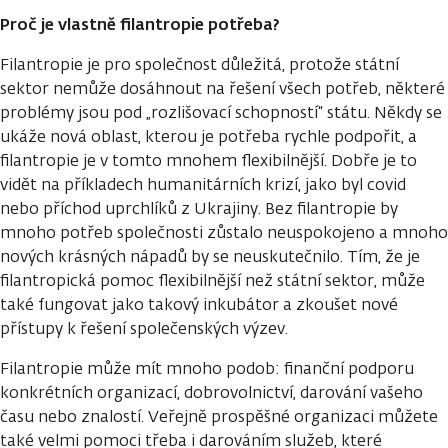
Proč je vlastně filantropie potřeba?
Filantropie je pro společnost důležitá, protože státní
sektor nemůže dosáhnout na řešení všech potřeb, některé
problémy jsou pod „rozlišovací schopností“ státu. Někdy se
ukáže nová oblast, kterou je potřeba rychle podpořit, a
filantropie je v tomto mnohem flexibilnější. Dobře je to
vidět na příkladech humanitárních krizí, jako byl covid
nebo příchod uprchlíků z Ukrajiny. Bez filantropie by
mnoho potřeb společnosti zůstalo neuspokojeno a mnoho
nových krásných nápadů by se neuskutečnilo. Tím, že je
filantropická pomoc flexibilnější než státní sektor, může
také fungovat jako takový inkubátor a zkoušet nové
přístupy k řešení společenských výzev.
Filantropie může mít mnoho podob: finanční podporu
konkrétních organizací, dobrovolnictví, darování vašeho
času nebo znalostí. Veřejně prospěšné organizaci můžete
také velmi pomoci třeba i darováním služeb, které