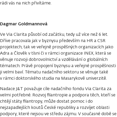
rádi vás na nich přivítáme.
Dagmar Goldmannová
Ve Via Clarita působí od začátku, tedy už více než 6 let.
Dříve pracovala jak v byznysu především na HR a CSR
projektech, tak ve veřejně prospěšných organizacích jako
Adra a Člověk v tísni či v rámci organizace INEX, která se
věnuje rozvoji dobrovolnictví a vzdělávání o globálních
tématech. Právě propojení byznysu a veřejné prospěšnosti
ji velmi baví. Tématu nadačního sektoru se věnuje také
v rámci doktorského studia na Masarykově univerzitě.
Nadace J&T považuje cíle nadačního fondu Via Clarita za
velmi potřebné. Rozvoj filantropie a podpora těch, kteří se
chtějí státy filantropy, může dostat pomoc i do
nejzapadlejších koutů České republiky a rozvíjet oblasti
podpory, které nejsou ve středu zájmu. V současné době se