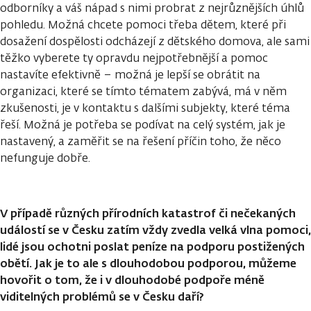
odborníky a váš nápad s nimi probrat z nejrůznějších úhlů
pohledu. Možná chcete pomoci třeba dětem, které při
dosažení dospělosti odcházejí z dětského domova, ale sami
těžko vyberete ty opravdu nejpotřebnější a pomoc
nastavíte efektivně – možná je lepší se obrátit na
organizaci, které se tímto tématem zabývá, má v něm
zkušenosti, je v kontaktu s dalšími subjekty, které téma
řeší. Možná je potřeba se podívat na celý systém, jak je
nastavený, a zaměřit se na řešení příčin toho, že něco
nefunguje dobře.
V případě různých přírodních katastrof či nečekaných
událostí se v Česku zatím vždy zvedla velká vlna pomoci,
lidé jsou ochotni poslat peníze na podporu postižených
obětí. Jak je to ale s dlouhodobou podporou, můžeme
hovořit o tom, že i v dlouhodobé podpoře méně
viditelných problémů se v Česku daří?