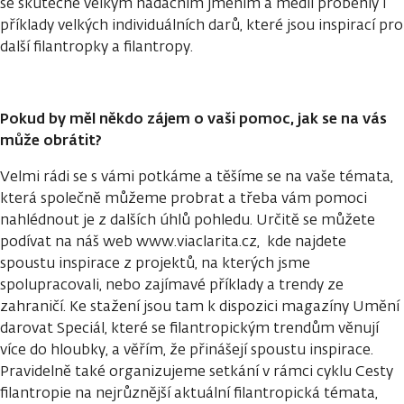
se skutečně velkým nadačním jměním a médii proběhly i
příklady velkých individuálních darů, které jsou inspirací pro
další filantropky a filantropy.
Pokud by měl někdo zájem o vaši pomoc, jak se na vás
může obrátit?
Velmi rádi se s vámi potkáme a těšíme se na vaše témata,
která společně můžeme probrat a třeba vám pomoci
nahlédnout je z dalších úhlů pohledu. Určitě se můžete
podívat na náš web www.viaclarita.cz, kde najdete
spoustu inspirace z projektů, na kterých jsme
spolupracovali, nebo zajímavé příklady a trendy ze
zahraničí. Ke stažení jsou tam k dispozici magazíny Umění
darovat Speciál, které se filantropickým trendům věnují
více do hloubky, a věřím, že přinášejí spoustu inspirace.
Pravidelně také organizujeme setkání v rámci cyklu Cesty
filantropie na nejrůznější aktuální filantropická témata,