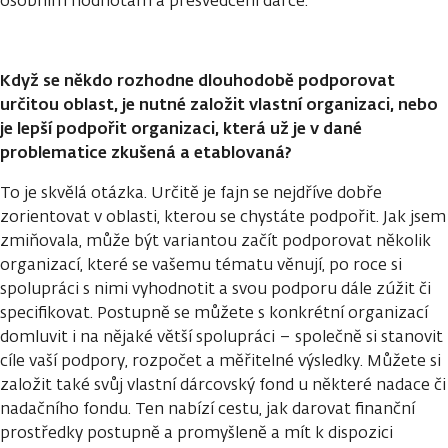
osobním hodnotám a přesvědčení dárce.
Když se někdo rozhodne dlouhodobě podporovat
určitou oblast, je nutné založit vlastní organizaci, nebo
je lepší podpořit organizaci, která už je v dané
problematice zkušená a etablovaná?
To je skvělá otázka. Určitě je fajn se nejdříve dobře
zorientovat v oblasti, kterou se chystáte podpořit. Jak jsem
zmiňovala, může být variantou začít podporovat několik
organizací, které se vašemu tématu věnují, po roce si
spolupráci s nimi vyhodnotit a svou podporu dále zúžit či
specifikovat. Postupně se můžete s konkrétní organizací
domluvit i na nějaké větší spolupráci – společně si stanovit
cíle vaší podpory, rozpočet a měřitelné výsledky. Můžete si
založit také svůj vlastní dárcovský fond u některé nadace či
nadačního fondu. Ten nabízí cestu, jak darovat finanční
prostředky postupně a promyšleně a mít k dispozici