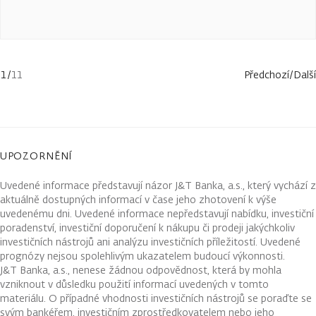
1
/
11
Předchozí
/
Další
UPOZORNĚNÍ
Uvedené informace představují názor J&T Banka, a.s., který vychází z
aktuálně dostupných informací v čase jeho zhotovení k výše
uvedenému dni. Uvedené informace nepředstavují nabídku, investiční
poradenství, investiční doporučení k nákupu či prodeji jakýchkoliv
investičních nástrojů ani analýzu investičních příležitostí. Uvedené
prognózy nejsou spolehlivým ukazatelem budoucí výkonnosti.
J&T Banka, a.s., nenese žádnou odpovědnost, která by mohla
vzniknout v důsledku použití informací uvedených v tomto
materiálu. O případné vhodnosti investičních nástrojů se poraďte se
svým bankéřem, investičním zprostředkovatelem nebo jeho