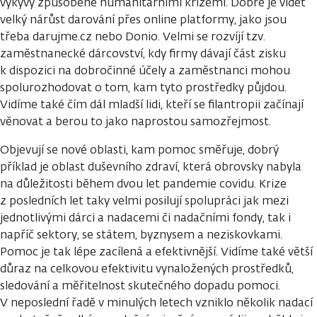
výkyvy způsobené humanitárními krizemi. Dobře je vidět
velký nárůst darování přes online platformy, jako jsou
třeba darujme.cz nebo Donio. Velmi se rozvíjí tzv.
zaměstnanecké dárcovství, kdy firmy dávají část zisku
k dispozici na dobročinné účely a zaměstnanci mohou
spolurozhodovat o tom, kam tyto prostředky půjdou.
Vidíme také čím dál mladší lidi, kteří se filantropii začínají
věnovat a berou to jako naprostou samozřejmost.
Objevují se nové oblasti, kam pomoc směřuje, dobrý
příklad je oblast duševního zdraví, která obrovsky nabyla
na důležitosti během dvou let pandemie covidu. Krize
z posledních let taky velmi posilují spolupráci jak mezi
jednotlivými dárci a nadacemi či nadačními fondy, tak i
napříč sektory, se státem, byznysem a neziskovkami.
Pomoc je tak lépe zacílená a efektivnější. Vidíme také větší
důraz na celkovou efektivitu vynaložených prostředků,
sledování a měřitelnost skutečného dopadu pomoci.
V neposlední řadě v minulých letech vzniklo několik nadací