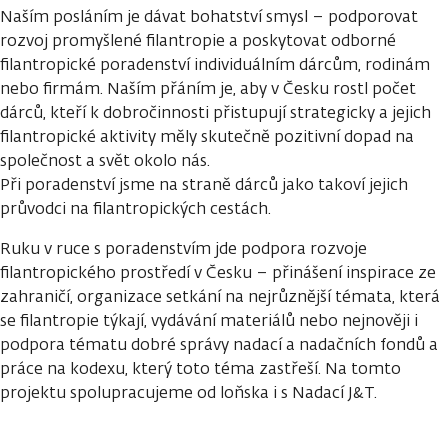
Naším posláním je dávat bohatství smysl – podporovat
rozvoj promyšlené filantropie a poskytovat odborné
filantropické poradenství individuálním dárcům, rodinám
nebo firmám. Naším přáním je, aby v Česku rostl počet
dárců, kteří k dobročinnosti přistupují strategicky a jejich
filantropické aktivity měly skutečně pozitivní dopad na
společnost a svět okolo nás.
Při poradenství jsme na straně dárců jako takoví jejich
průvodci na filantropických cestách.
Ruku v ruce s poradenstvím jde podpora rozvoje
filantropického prostředí v Česku – přinášení inspirace ze
zahraničí, organizace setkání na nejrůznější témata, která
se filantropie týkají, vydávání materiálů nebo nejnověji i
podpora tématu dobré správy nadací a nadačních fondů a
práce na kodexu, který toto téma zastřeší. Na tomto
projektu spolupracujeme od loňska i s Nadací J&T.