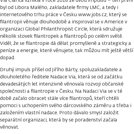
Via Clarita vznikla v roce 2016 ze dvou impulsů – ten první
byl od Libora Malého, zakladatele firmy LMC, a tedy i
internetového trhu práce v Česku www.jobs.cz, který se
filantropii věnuje dlouhodobě a inspiroval se v Americe v
organizaci Global Philanthropist Circle, která sdružuje
několik stovek filantropek a filantropů po celém světě.
Viděl, že se filantropie dá dělat promyšleně a strategicky a
peníze a energie, které věnujete, tak můžou mít ještě větší
dopad.
Druhý impuls přišel od Jiřího Bárty, spoluzakladatele a
dlouholetého ředitele Nadace Via, která se od začátku
devadesátých let intenzivně věnovala rozvoji občanské
společnosti a filantropie v Česku. Na Nadaci Via se v té
době začalo obracet stále více filantropů, kteří chtěli
pomoci s uchopením svého dárcovského záměru a třeba i
založením vlastní nadace. Proto dávalo smysl založit
separátní organizaci, která by se poradenství začala
věnovat.