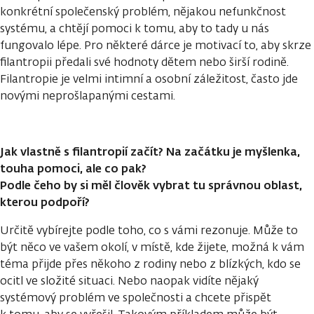
konkrétní společenský problém, nějakou nefunkčnost
systému, a chtějí pomoci k tomu, aby to tady u nás
fungovalo lépe. Pro některé dárce je motivací to, aby skrze
filantropii předali své hodnoty dětem nebo širší rodině.
Filantropie je velmi intimní a osobní záležitost, často jde
novými neprošlapanými cestami.
Jak vlastně s filantropií začít? Na začátku je myšlenka,
touha pomoci, ale co pak?
Podle čeho by si měl člověk vybrat tu správnou oblast,
kterou podpoří?
Určitě vybírejte podle toho, co s vámi rezonuje. Může to
být něco ve vašem okolí, v místě, kde žijete, možná k vám
téma přijde přes někoho z rodiny nebo z blízkých, kdo se
ocitl ve složité situaci. Nebo naopak vidíte nějaký
systémový problém ve společnosti a chcete přispět