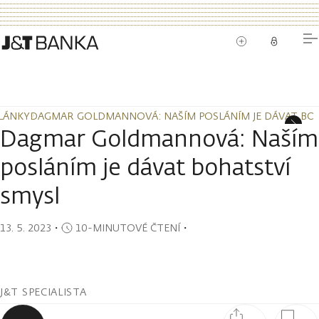
LÁNKY
DAGMAR GOLDMANNOVÁ: NAŠÍM POSLÁNÍM JE DÁVAT BO
LÁNKY
DAGMAR GOLDMANNOVÁ: NAŠÍM POSLÁNÍM JE DÁVAT BO
Dagmar Goldmannová: Naším
posláním je dávat bohatství
smysl
13. 5. 2023
・
10-MINUTOVÉ ČTENÍ
・
J&T SPECIALISTA