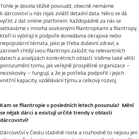
Tohle je docela těžké posoudit, obecně nemáme
k dárcovství u nás nijak zvlášť detailní data. Něco se dá
vyčíst z dat online platforem. Každopádně za nás se
setkáváme s mnoha osvícenými filantropkami a filantropy,
kteří si vybírají k podpoře donedávna okrajová nebo
nepopulární témata, jako je třeba duševní zdraví, a
zároveň chtějí svou filantropii založit na relevantních
datech a analýzách konkrétních oblastí. Vidíme také větší
porozumění tomu, jak veřejně prospěšné organizace –
neziskovky – fungují, a že je potřeba podpořit i jejich
vnitřní kapacity, vzdělávání týmu a celkový rozvoj.
Kam se filantropie v posledních letech posunula? Mění
se nějak dárci a existují určité trendy v oblasti
dárcovství?
Dárcovství v Česku stabilně roste a rozhodně to nejsou jen