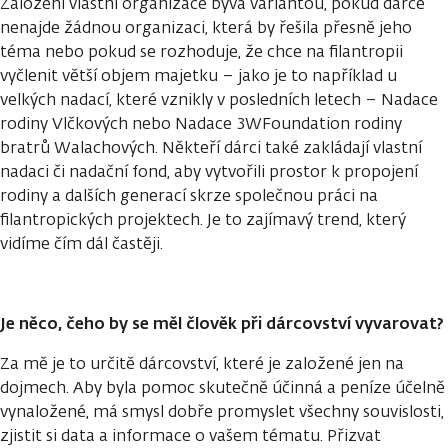
Založení vlastní organizace bývá variantou, pokud dárce
nenajde žádnou organizaci, která by řešila přesně jeho
téma nebo pokud se rozhoduje, že chce na filantropii
vyčlenit větší objem majetku – jako je to například u
velkých nadací, které vznikly v posledních letech – Nadace
rodiny Vlčkových nebo Nadace 3WFoundation rodiny
bratrů Walachových. Někteří dárci také zakládají vlastní
nadaci či nadační fond, aby vytvořili prostor k propojení
rodiny a dalších generací skrze společnou práci na
filantropických projektech. Je to zajímavý trend, který
vidíme čím dál častěji.
Je něco, čeho by se měl člověk při dárcovství vyvarovat?
Za mě je to určitě dárcovství, které je založené jen na
dojmech. Aby byla pomoc skutečně účinná a peníze účelně
vynaložené, má smysl dobře promyslet všechny souvislosti,
zjistit si data a informace o vašem tématu. Přizvat