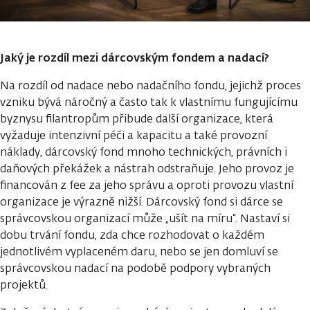
Jaký je rozdíl mezi dárcovským fondem a nadací?
Na rozdíl od nadace nebo nadačního fondu, jejichž proces
vzniku bývá náročný a často tak k vlastnímu fungujícímu
byznysu filantropům přibude další organizace, která
vyžaduje intenzivní péči a kapacitu a také provozní
náklady, dárcovský fond mnoho technických, právních i
daňových překážek a nástrah odstraňuje. Jeho provoz je
financován z fee za jeho správu a oproti provozu vlastní
organizace je výrazně nižší. Dárcovský fond si dárce se
správcovskou organizací může „ušít na míru“. Nastaví si
dobu trvání fondu, zda chce rozhodovat o každém
jednotlivém vyplaceném daru, nebo se jen domluví se
správcovskou nadací na podobě podpory vybraných
projektů.