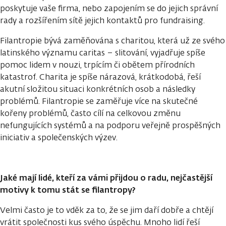
poskytuje vaše firma, nebo zapojením se do jejich správní
rady a rozšířením sítě jejich kontaktů pro fundraising.
Filantropie bývá zaměňována s charitou, která už ze svého
latinského významu caritas – slitování, vyjadřuje spíše
pomoc lidem v nouzi, trpícím či obětem přírodních
katastrof. Charita je spíše nárazová, krátkodobá, řeší
akutní složitou situaci konkrétních osob a následky
problémů. Filantropie se zaměřuje více na skutečné
kořeny problémů, často cílí na celkovou změnu
nefungujících systémů a na podporu veřejně prospěšných
iniciativ a společenských výzev.
Jaké mají lidé, kteří za vámi přijdou o radu, nejčastější
motivy k tomu stát se filantropy?
Velmi často je to vděk za to, že se jim daří dobře a chtějí
vrátit společnosti kus svého úspěchu. Mnoho lidí řeší