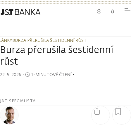
LÁNKY
BURZA PŘERUŠILA ŠESTIDENNÍ RŮST
LÁNKY
BURZA PŘERUŠILA ŠESTIDENNÍ RŮST
Burza přerušila šestidenní
růst
22. 5. 2026
・
1-MINUTOVÉ ČTENÍ
・
J&T SPECIALISTA