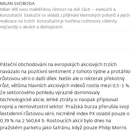
MILAN SVOBODA
Milan dělí svou makléřskou činnost na dvě části – exekuční a
konzultační. Exekuční se skládá z přijímání klientských pokynů a jejich
realizace na trzích. Konzultační je tvořena rozhovory s klienty,
nejčastěji o akciích a dluhopisech.
Páteční obchodování na evropských akciových trzích
navázalo na pozitivní sentiment z tohoto týdne a protáhlo
růstovou sérii o další dílek. Nešlo ale o nikterak překotný
růst, většina hlavních akciových indexů rostla mezi 0,5-1 %.
Ze sektorového pohledu výrazně dominovaly
technologické akcie, lehké ztráty si naopak připisoval
ropný a nemovitostní sektor. Pražská burza přerušila svoji
šestidenní růstovou sérii, nicméně index PX oslabil pouze o
0,39 % na 2 560,64 b. Rostoucích akcií bylo dnes na
pražském parketu jako šafránu, když pouze Philip Morris