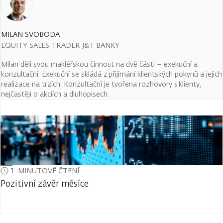
MILAN SVOBODA
EQUITY SALES TRADER J&T BANKY
Milan dělí svou makléřskou činnost na dvě části – exekuční a
konzultační. Exekuční se skládá z přijímání klientských pokynů a jejich
realizace na trzích. Konzultační je tvořena rozhovory s klienty,
nejčastěji o akciích a dluhopisech.
1-MINUTOVÉ ČTENÍ
Pozitivní závěr měsíce