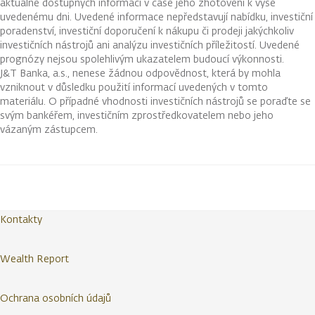
aktuálně dostupných informací v čase jeho zhotovení k výše
uvedenému dni. Uvedené informace nepředstavují nabídku, investiční
poradenství, investiční doporučení k nákupu či prodeji jakýchkoliv
investičních nástrojů ani analýzu investičních příležitostí. Uvedené
prognózy nejsou spolehlivým ukazatelem budoucí výkonnosti.
J&T Banka, a.s., nenese žádnou odpovědnost, která by mohla
vzniknout v důsledku použití informací uvedených v tomto
materiálu. O případné vhodnosti investičních nástrojů se poraďte se
svým bankéřem, investičním zprostředkovatelem nebo jeho
vázaným zástupcem.
Kontakty
Wealth Report
Ochrana osobních údajů