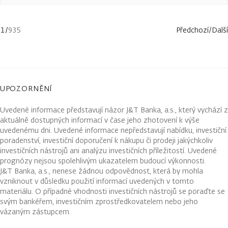
1
/
935
Předchozí
/
Další
UPOZORNĚNÍ
Uvedené informace představují názor J&T Banka, a.s., který vychází z
aktuálně dostupných informací v čase jeho zhotovení k výše
uvedenému dni. Uvedené informace nepředstavují nabídku, investiční
poradenství, investiční doporučení k nákupu či prodeji jakýchkoliv
investičních nástrojů ani analýzu investičních příležitostí. Uvedené
prognózy nejsou spolehlivým ukazatelem budoucí výkonnosti.
J&T Banka, a.s., nenese žádnou odpovědnost, která by mohla
vzniknout v důsledku použití informací uvedených v tomto
materiálu. O případné vhodnosti investičních nástrojů se poraďte se
svým bankéřem, investičním zprostředkovatelem nebo jeho
vázaným zástupcem.