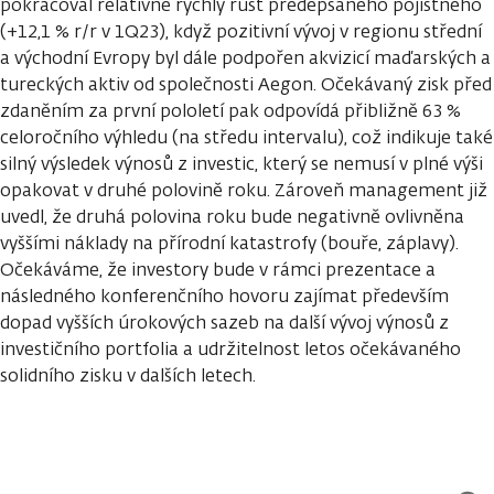
pokračoval relativně rychlý růst předepsaného pojistného
(+12,1 % r/r v 1Q23), když pozitivní vývoj v regionu střední
a východní Evropy byl dále podpořen akvizicí maďarských a
tureckých aktiv od společnosti Aegon. Očekávaný zisk před
zdaněním za první pololetí pak odpovídá přibližně 63 %
celoročního výhledu (na středu intervalu), což indikuje také
silný výsledek výnosů z investic, který se nemusí v plné výši
opakovat v druhé polovině roku. Zároveň management již
uvedl, že druhá polovina roku bude negativně ovlivněna
vyššími náklady na přírodní katastrofy (bouře, záplavy).
Očekáváme, že investory bude v rámci prezentace a
následného konferenčního hovoru zajímat především
dopad vyšších úrokových sazeb na další vývoj výnosů z
investičního portfolia a udržitelnost letos očekávaného
solidního zisku v dalších letech.