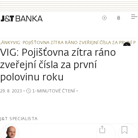
LÁNKY
VIG: POJIŠŤOVNA ZÍTRA RÁNO ZVEŘEJNÍ ČÍSLA ZA PRVNÍ 
LÁNKY
VIG: POJIŠŤOVNA ZÍTRA RÁNO ZVEŘEJNÍ ČÍSLA ZA PRVNÍ 
VIG: Pojišťovna zítra ráno
zveřejní čísla za první
polovinu roku
29. 8. 2023
・
1-MINUTOVÉ ČTENÍ
・
J&T SPECIALISTA