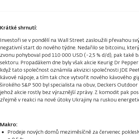
Krátké shrnutí:
Investoři se v pondělí na Wall Street zasloužili převahou s
negativní start do nového týdne. Nedařilo se bitcoinu, kt
zvonu pohyboval pod 110 000 USD (-2,5 % d/d), pak také
sektoru. Propadákem dne byly však akcie Keurig Dr Pepper 
když tato společnost oznámila akvizici společnosti JDE Peet´
kávové nápoje, a tím tak chce vytvořit nového kávového g
širokého S&P 500 byl specialista na obuv, Deckers Outdoor 
jehož akcie rostly bez výraznější zprávy. Z komodit pak posi
zřejmě v reakci na nové útoky Ukrajiny na ruskou energeti
Makro:
Prodeje nových domů meziměsíčně za červenec poklesly 