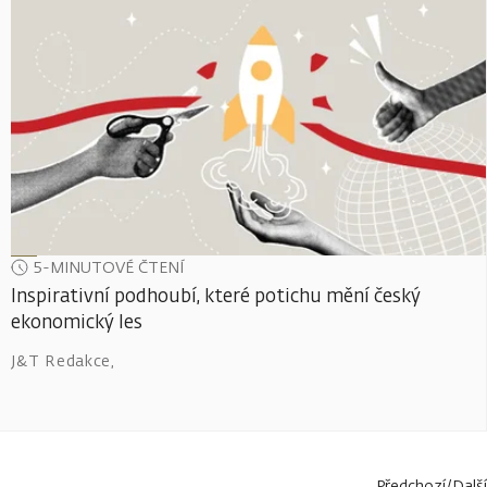
5-MINUTOVÉ ČTENÍ
Inspirativní podhoubí, které potichu mění český
ekonomický les
J&T Redakce
,
Předchozí
/
Další