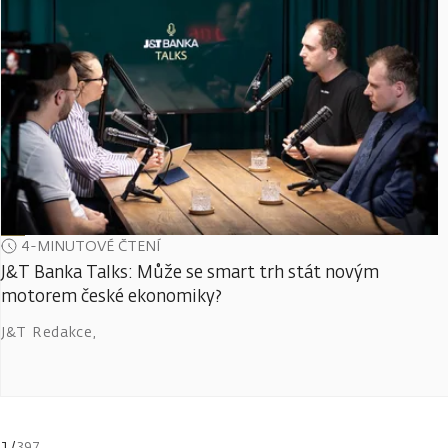
4-MINUTOVÉ ČTENÍ
J&T Banka Talks: Může se smart trh stát novým
motorem české ekonomiky?
J&T Redakce
,
1
/
397