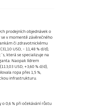
vých prodejních objednávek o
erý se v momentě závěrečného
 bankám či zdravotnickému
(31,10 USD, - 11,48 % d/d),
s, která se specializuje na
iganta. Naopak lídrem
(113,03 USD, +3,60 % d/d),
lovala ropa přes 1,5 %,
ckou infrastrukturu.
o 0,6 % při očekávání růstu