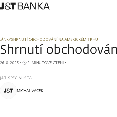
LÁNKY
SHRNUTÍ OBCHODOVÁNÍ NA AMERICKÉM TRHU
LÁNKY
SHRNUTÍ OBCHODOVÁNÍ NA AMERICKÉM TRHU
Shrnutí obchodován
26. 8. 2025
・
1-MINUTOVÉ ČTENÍ
・
J&T SPECIALISTA
MICHAL VACEK