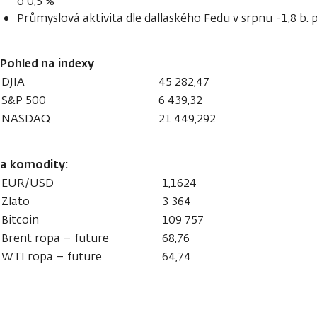
o 0,5 %
Průmyslová aktivita dle dallaského Fedu v srpnu -1,8 b. p
Pohled na indexy
DJIA
45 282,47
S&P 500
6 439,32
NASDAQ
21 449,292
a komodity:
EUR/USD
1,1624
Zlato
3 364
Bitcoin
109 757
Brent ropa – future
68,76
WTI ropa – future
64,74