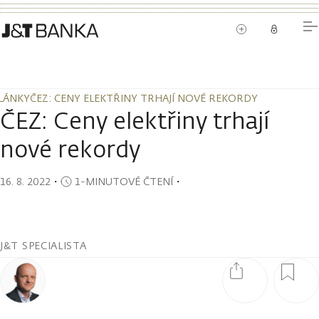
LÁNKY
ČEZ: CENY ELEKTŘINY TRHAJÍ NOVÉ REKORDY
LÁNKY
ČEZ: CENY ELEKTŘINY TRHAJÍ NOVÉ REKORDY
ČEZ: Ceny elektřiny trhají
nové rekordy
16. 8. 2022
・
1-MINUTOVÉ ČTENÍ
・
J&T SPECIALISTA