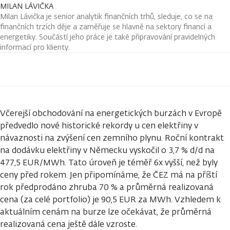
MILAN LÁVIČKA
Milan Lávička je senior analytik finančních trhů, sleduje, co se na
finančních trzích děje a zaměřuje se hlavně na sektory financí a
energetiky. Součástí jeho práce je také připravování pravidelných
informací pro klienty.
Včerejší obchodování na energetických burzách v Evropě
předvedlo nové historické rekordy u cen elektřiny v
návaznosti na zvýšení cen zemního plynu. Roční kontrakt
na dodávku elektřiny v Německu vyskočil o 3,7 % d/d na
477,5 EUR/MWh. Tato úroveň je téměř 6x vyšší, než byly
ceny před rokem. Jen připomínáme, že ČEZ má na příští
rok předprodáno zhruba 70 % a průměrná realizovaná
cena (za celé portfolio) je 90,5 EUR za MWh. Vzhledem k
aktuálním cenám na burze lze očekávat, že průměrná
realizovaná cena ještě dále vzroste.