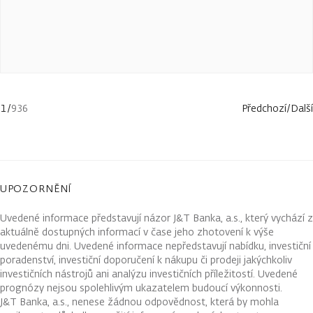
1
/
936
Předchozí
/
Další
UPOZORNĚNÍ
Uvedené informace představují názor J&T Banka, a.s., který vychází z
aktuálně dostupných informací v čase jeho zhotovení k výše
uvedenému dni. Uvedené informace nepředstavují nabídku, investiční
poradenství, investiční doporučení k nákupu či prodeji jakýchkoliv
investičních nástrojů ani analýzu investičních příležitostí. Uvedené
prognózy nejsou spolehlivým ukazatelem budoucí výkonnosti.
J&T Banka, a.s., nenese žádnou odpovědnost, která by mohla