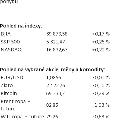
pohybu.
Pohled na indexy:
DJIA
39 873,58
+0,17 %
S&P 500
5 321,47
+0,25 %
NASDAQ
16 832,63
+0,22 %
Pohled na vybrané akcie, měny a komodity:
EUR/USD
1,0856
-0,01 %
Zlato
2 422,76
-0,10 %
Bitcoin
69 333,7
-0,28 %
Brent ropa –
82,85
-1,03 %
future
WTI ropa – future
79,26
-0,68 %