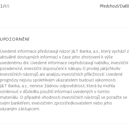
1
/
65
Předchozí
/
Další
UPOZORNĚNÍ
Uvedené informace představují názor J&T Banka, a.s., který vychází z
aktuálně dostupných informací v čase jeho zhotovení k výše
uvedenému dni. Uvedené informace nepředstavují nabídku, investiční
poradenství, investiční doporučení k nákupu či prodeji jakýchkoliv
investičních nástrojů ani analýzu investičních příležitostí. Uvedené
prognózy nejsou spolehlivým ukazatelem budoucí výkonnosti.
J&T Banka, a.s., nenese žádnou odpovědnost, která by mohla
vzniknout v důsledku použití informací uvedených v tomto
materiálu. O případné vhodnosti investičních nástrojů se poraďte se
svým bankéřem, investičním zprostředkovatelem nebo jeho
vázaným zástupcem.