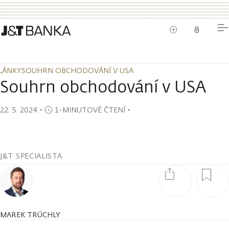
LÁNKY
SOUHRN OBCHODOVÁNÍ V USA
LÁNKY
SOUHRN OBCHODOVÁNÍ V USA
Souhrn obchodování v USA
22. 5. 2024
・
1-MINUTOVÉ ČTENÍ
・
J&T SPECIALISTA
MAREK TRÚCHLY