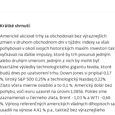
Krátké shrnutí:
Americké akciové trhy sa obchodovali bez výraznejších
zmien v druhom obchodnom dni v týždni. Indexy sa však
pohybovali v okolí svojich historických maxím. Investori tak
vyčkávali na ďalšie impulzy, ktoré by trh posunuli jedným
alebo druhým smerom. Jedným z nich by mohli byť
kvartálne výsledky technologického gigantu Nvidia, ktoré
budú dnes po uzatvorení trhu. Down Jones si pripísal 0,17
%, široký S&P 500 0,25% a technologický Nasdaq 0,22%.
Zlato včera mierne oslabilo a to 0,1 %. Americký dolár bez
pohybu, voči euru uzavrel na úrovni 1,0856. Pokles sme
zaznamenali u čierneho zlata, Brent -1,03 % a WTI -0,68
%. Výnosy referenčných amerických vládnych dlhopisoch sa
usadili na výnose 4,41 % p.a., taktiež bez výraznejšieho