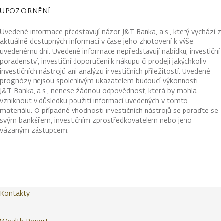
UPOZORNĚNÍ
Uvedené informace představují názor J&T Banka, a.s., který vychází z
aktuálně dostupných informací v čase jeho zhotovení k výše
uvedenému dni. Uvedené informace nepředstavují nabídku, investiční
poradenství, investiční doporučení k nákupu či prodeji jakýchkoliv
investičních nástrojů ani analýzu investičních příležitostí. Uvedené
prognózy nejsou spolehlivým ukazatelem budoucí výkonnosti.
J&T Banka, a.s., nenese žádnou odpovědnost, která by mohla
vzniknout v důsledku použití informací uvedených v tomto
materiálu. O případné vhodnosti investičních nástrojů se poraďte se
svým bankéřem, investičním zprostředkovatelem nebo jeho
vázaným zástupcem.
Kontakty
Wealth Report