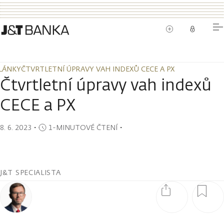
LÁNKY
ČTVRTLETNÍ ÚPRAVY VAH INDEXŮ CECE A PX
LÁNKY
ČTVRTLETNÍ ÚPRAVY VAH INDEXŮ CECE A PX
Čtvrtletní úpravy vah indexů
CECE a PX
8. 6. 2023
・
1-MINUTOVÉ ČTENÍ
・
J&T SPECIALISTA