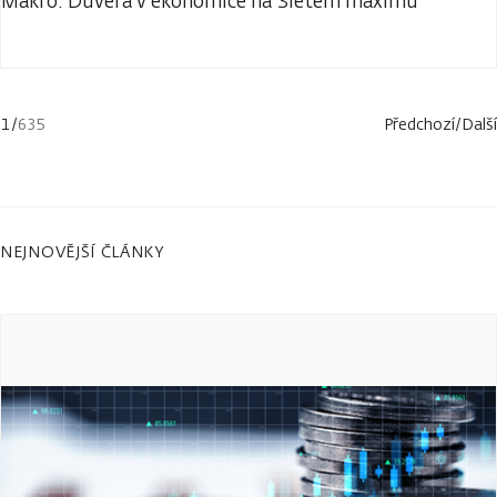
Makro: Důvěra v ekonomice na 3letém maximu
1
/
635
Předchozí
/
Další
NEJNOVĚJŠÍ ČLÁNKY