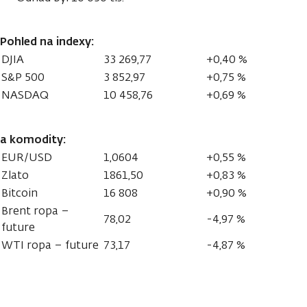
Pohled na indexy:
DJIA
33 269,77
+0,40 %
S&P 500
3 852,97
+0,75 %
NASDAQ
10 458,76
+0,69 %
a komodity:
EUR/USD
1,0604
+0,55 %
Zlato
1861,50
+0,83 %
Bitcoin
16 808
+0,90 %
Brent ropa –
78,02
-4,97 %
future
WTI ropa – future
73,17
-4,87 %