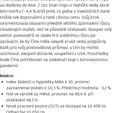
za dodávky do Asie. Z tzv. blue chips si nejhůře vedly akcie
Microsoftu (-4,4 % d/d) poté, co jedna z investičních bank
snížila své doporučení a také cílovou cenu. Svůj krok
okomentovala obavami ohledně většího zpomalení růstu
cloudových služeb, než se původně očekávalo. Naopak celý
sektor polovodičů se nadechl k solidnímu růstu po
zprávách, že by Čína měla údajně zrušit velký podpůrný
balík pro svůj polovodičový průmysl, a tím by mohlo
utichnout, alespoň dočasně, soupeření s USA. Prostředky
bude Čína potřebovat na zvládnutí boje s koronavirovou
pandemií.
Makro:
Index žádostí o hypotéky MBA k 30. prosinci
zaznamenal pokles o 10,3 %. Předchozí hodnota -3,2 %.
ISM ve výrobě za měsíc prosinec na 48,4 b. při
očekávání 48,5 b.
Nové pracovní pozice JOLTs za listopad na 10 458 tis.
Odhad byl 10 050 tis.