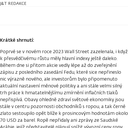
J&T REDAKCE
Krátké shrnutí:
Poprvé se v novém roce 2023 Wall Street zazelenala, i když
k přesvědčivému růstu měly hlavní indexy ještě daleko.
Během dne si přitom akcie vedly lépe až do zveřejnění
zápisu z posledního zasedání Fedu, které sice nepřineslo
nic výrazně nového, ale investorům bylo připomenuto
aktuální nastavení měnové politiky a ani stále velmi silný
trh práce k hmatatelnějšímu zmírnění inflačních tlaků
nepřispívá. Obavy ohledně zdraví světové ekonomiky jsou
stále v centru pozornosti obchodníků s ropou, a tak černé
zlato sestoupilo opět blíže k prosincovým hodnotám okolo
70 USD za barel. Ropě nepřidaly ani zprávy ze Saudské
Arábie, jejíž představitelé plánují snížit vývozní ceny ropy