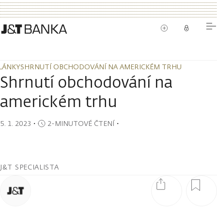
LÁNKY
SHRNUTÍ OBCHODOVÁNÍ NA AMERICKÉM TRHU
LÁNKY
SHRNUTÍ OBCHODOVÁNÍ NA AMERICKÉM TRHU
Shrnutí obchodování na
americkém trhu
5. 1. 2023
・
2-MINUTOVÉ ČTENÍ
・
J&T SPECIALISTA