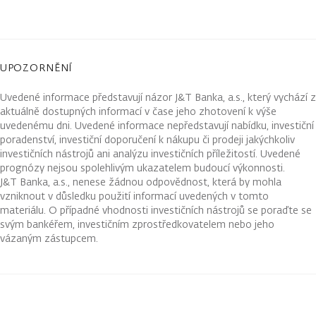
UPOZORNĚNÍ
Uvedené informace představují názor J&T Banka, a.s., který vychází z
aktuálně dostupných informací v čase jeho zhotovení k výše
uvedenému dni. Uvedené informace nepředstavují nabídku, investiční
poradenství, investiční doporučení k nákupu či prodeji jakýchkoliv
investičních nástrojů ani analýzu investičních příležitostí. Uvedené
prognózy nejsou spolehlivým ukazatelem budoucí výkonnosti.
J&T Banka, a.s., nenese žádnou odpovědnost, která by mohla
vzniknout v důsledku použití informací uvedených v tomto
materiálu. O případné vhodnosti investičních nástrojů se poraďte se
svým bankéřem, investičním zprostředkovatelem nebo jeho
vázaným zástupcem.