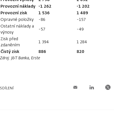
Provozní náklady
-1 262
-1 202
Provozní zisk
1 536
1 489
Opravné položky
-86
-157
Ostatní náklady a
-57
-49
výnosy
Zisk před
1 394
1 284
zdaněním
Čistý zisk
886
820
Zdroj: J&T Banka, Erste
SDÍLENÍ