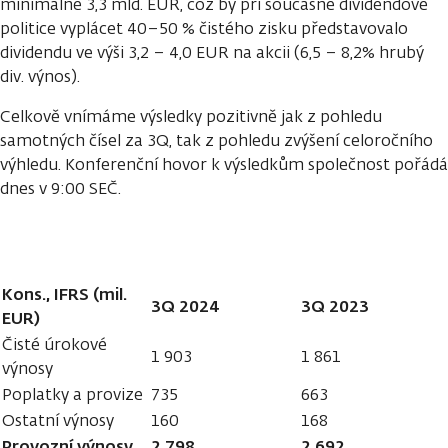
minimálně 3,3 mld. EUR, což by při současné dividendové
politice vyplácet 40–50 % čistého zisku představovalo
dividendu ve výši 3,2 – 4,0 EUR na akcii (6,5 – 8,2% hrubý
div. výnos).
Celkově vnímáme výsledky pozitivně jak z pohledu
samotných čísel za 3Q, tak z pohledu zvýšení celoročního
výhledu. Konferenční hovor k výsledkům společnost pořádá
dnes v 9:00 SEČ.
Kons., IFRS (mil.
3Q 2024
3Q 2023
EUR)
Čisté úrokové
1 903
1 861
výnosy
Poplatky a provize
735
663
Ostatní výnosy
160
168
Provozní výnosy
2 798
2 692