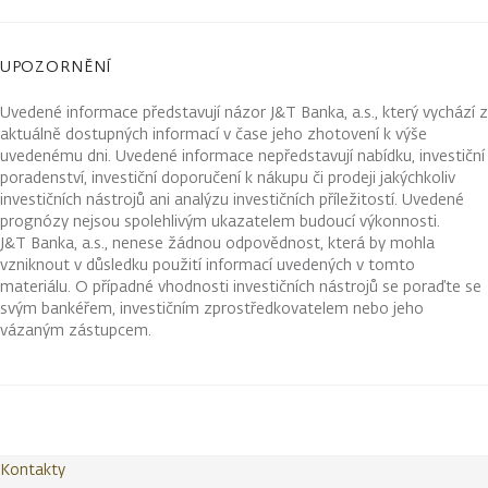
UPOZORNĚNÍ
Uvedené informace představují názor J&T Banka, a.s., který vychází z
aktuálně dostupných informací v čase jeho zhotovení k výše
uvedenému dni. Uvedené informace nepředstavují nabídku, investiční
poradenství, investiční doporučení k nákupu či prodeji jakýchkoliv
investičních nástrojů ani analýzu investičních příležitostí. Uvedené
prognózy nejsou spolehlivým ukazatelem budoucí výkonnosti.
J&T Banka, a.s., nenese žádnou odpovědnost, která by mohla
vzniknout v důsledku použití informací uvedených v tomto
materiálu. O případné vhodnosti investičních nástrojů se poraďte se
svým bankéřem, investičním zprostředkovatelem nebo jeho
vázaným zástupcem.
Kontakty