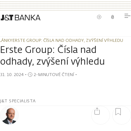
LÁNKY
ERSTE GROUP: ČÍSLA NAD ODHADY, ZVÝŠENÍ VÝHLEDU
LÁNKY
ERSTE GROUP: ČÍSLA NAD ODHADY, ZVÝŠENÍ VÝHLEDU
Erste Group: Čísla nad
odhady, zvýšení výhledu
31. 10. 2024
・
2-MINUTOVÉ ČTENÍ
・
J&T SPECIALISTA