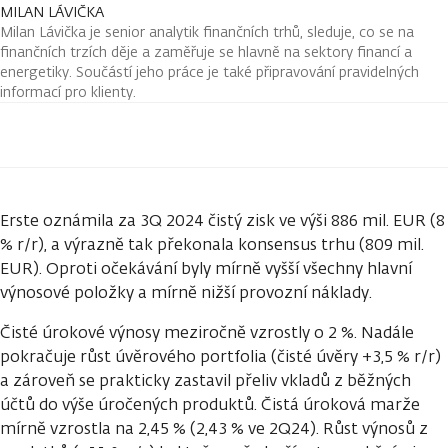
MILAN LÁVIČKA
Milan Lávička je senior analytik finančních trhů, sleduje, co se na
finančních trzích děje a zaměřuje se hlavně na sektory financí a
energetiky. Součástí jeho práce je také připravování pravidelných
informací pro klienty.
Erste oznámila za 3Q 2024 čistý zisk ve výši 886 mil. EUR (8
% r/r), a výrazně tak překonala konsensus trhu (809 mil.
EUR). Oproti očekávání byly mírně vyšší všechny hlavní
výnosové položky a mírně nižší provozní náklady.
Čisté úrokové výnosy meziročně vzrostly o 2 %. Nadále
pokračuje růst úvěrového portfolia (čisté úvěry +3,5 % r/r)
a zároveň se prakticky zastavil přeliv vkladů z běžných
účtů do výše úročených produktů. Čistá úroková marže
mírně vzrostla na 2,45 % (2,43 % ve 2Q24). Růst výnosů z