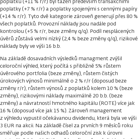
poplatků (+11 % r/r) byl tažen především transakčními
poplatky (+7 % r/r) a poplatky spojenými s cennými papíry
(+14 % r/r). Tyto dvě kategorie zároveň generují přes 80 %
všech poplatků. Provozní náklady jsou nadále pod
kontrolou (+5 % r/r, beze změny q/q). Podíl nesplácených
úvěrů zůstává velmi nízký (2,4 % beze změny q/q), rizikové
náklady byly ve výši 16 b.b.
Na základě dosavadních výsledků managment zvýšil
celoroční výhled, který počítá s přibližně 5% růstem
úvěrového portfolia (beze změny), růstem čistých
úrokových výnosů minimálně o 2 % r/r (doposud beze
změny r/r), růstem výnosů z poplatků kolem 10 % (beze
změny), rizikovými náklady maximálně 20 b.b. (beze
změny) a návratností hmotného kapitálu (ROTE) více jak
16 % (doposud více jak 15 %). Zároveň management
z výhledu vypustil očekávanou dividendu, která byla ve výši
3 EUR na akcii. Na základě čísel za prvních 9 měsíců roku
směřuje podle našich odhadů celoroční zisk k úrovni