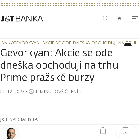
LÁNKY
GEVORKYAN: AKCIE SE ODE DNEŠKA OBCHODUJÍ NA TRHU
LÁNKY
GEVORKYAN: AKCIE SE ODE DNEŠKA OBCHODUJÍ NA TRHU
Gevorkyan: Akcie se ode
dneška obchodují na trhu
Prime pražské burzy
21. 12. 2023
・
1-MINUTOVÉ ČTENÍ
・
J&T SPECIALISTA