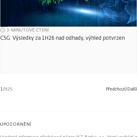
3-MINUTOVÉ ČTENÍ
CSG: Výsledky za 1H26 nad odhady, výhled potvrzen
1
/
925
Předchozí
/
Další
UPOZORNĚNÍ
Uvedené informace představují názor J&T Banka, a.s., který vychází z