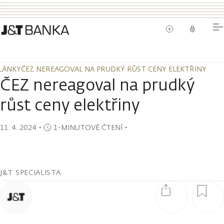
LÁNKY
ČEZ NEREAGOVAL NA PRUDKÝ RŮST CENY ELEKTŘINY
LÁNKY
ČEZ NEREAGOVAL NA PRUDKÝ RŮST CENY ELEKTŘINY
ČEZ nereagoval na prudký
růst ceny elektřiny
11. 4. 2024
・
1-MINUTOVÉ ČTENÍ
・
J&T SPECIALISTA