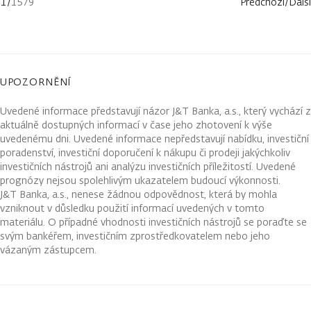
1
/
1579
Předchozí
/
Další
UPOZORNĚNÍ
Uvedené informace představují názor J&T Banka, a.s., který vychází z
aktuálně dostupných informací v čase jeho zhotovení k výše
uvedenému dni. Uvedené informace nepředstavují nabídku, investiční
poradenství, investiční doporučení k nákupu či prodeji jakýchkoliv
investičních nástrojů ani analýzu investičních příležitostí. Uvedené
prognózy nejsou spolehlivým ukazatelem budoucí výkonnosti.
J&T Banka, a.s., nenese žádnou odpovědnost, která by mohla
vzniknout v důsledku použití informací uvedených v tomto
materiálu. O případné vhodnosti investičních nástrojů se poraďte se
svým bankéřem, investičním zprostředkovatelem nebo jeho
vázaným zástupcem.