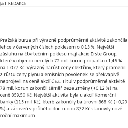
J&T REDAKCE
Pražská burza při výrazně podprůměrné aktivitě zakončila
lehce v červených číslech poklesem o 0,13 %. Největší
zásluhu na čtvrtečním poklesu mají akcie Erste Group,
které v objemu necelých 72 mil. korun propadla o 1,46 %
na 1 077 Kč. Výrazný nárůst ceny elektřiny, který pramenil
z růstu ceny plynu a emisních povolenek, se překvapivě
neprojevil na ceně akcií ČEZ. Titul v podprůměrné aktivitě
78 mil. korun zakončil téměř beze změny (+0,12 %) na
ceně 859,50 Kč. Největší aktivita byla u akcií Komerční
banky (113 mil. Kč), které zakončily ba úrovni 868 Kč (+0,29
%) a zároveň v průběhu dne cenou 872 Kč stanovily nové
roční maximum.