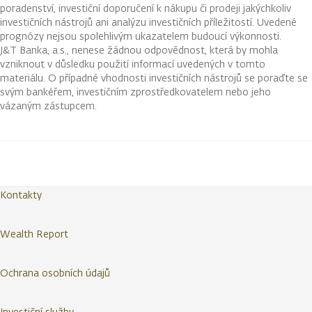
poradenství, investiční doporučení k nákupu či prodeji jakýchkoliv
investičních nástrojů ani analýzu investičních příležitostí. Uvedené
prognózy nejsou spolehlivým ukazatelem budoucí výkonnosti.
J&T Banka, a.s., nenese žádnou odpovědnost, která by mohla
vzniknout v důsledku použití informací uvedených v tomto
materiálu. O případné vhodnosti investičních nástrojů se poraďte se
svým bankéřem, investičním zprostředkovatelem nebo jeho
vázaným zástupcem.
Kontakty
Wealth Report
Ochrana osobních údajů
Investiční služby