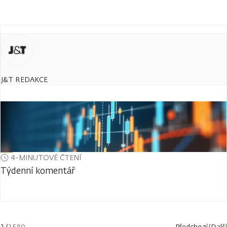
J&T REDAKCE
4-MINUTOVÉ ČTENÍ
Týdenní komentář
1
/
1580
Předchozí
/
Další