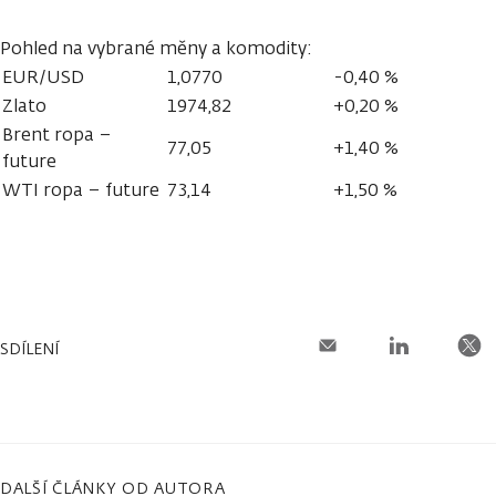
Pohled na vybrané měny a komodity:
EUR/USD
1,0770
-0,40 %
Zlato
1974,82
+0,20 %
Brent ropa –
77,05
+1,40 %
future
WTI ropa – future
73,14
+1,50 %
SDÍLENÍ
DALŠÍ ČLÁNKY OD AUTORA