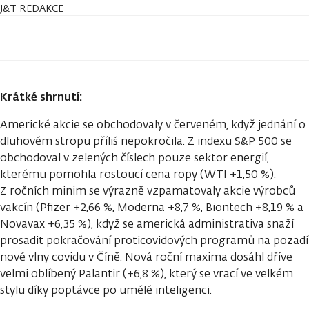
J&T REDAKCE
Krátké shrnutí:
Americké akcie se obchodovaly v červeném, když jednání o
dluhovém stropu příliš nepokročila. Z indexu S&P 500 se
obchodoval v zelených číslech pouze sektor energií,
kterému pomohla rostoucí cena ropy (WTI +1,50 %).
Z ročních minim se výrazně vzpamatovaly akcie výrobců
vakcín (Pfizer +2,66 %, Moderna +8,7 %, Biontech +8,19 % a
Novavax +6,35 %), když se americká administrativa snaží
prosadit pokračování proticovidových programů na pozadí
nové vlny covidu v Číně. Nová roční maxima dosáhl dříve
velmi oblíbený Palantir (+6,8 %), který se vrací ve velkém
stylu díky poptávce po umělé inteligenci.