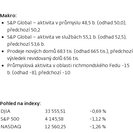
Makro:
S&P Global – aktivita v průmyslu 48,5 b. (odhad 50,0),
předchozí 50,2
S&P Global – aktivita ve službách 55,1 b. (odhad 52,5),
předchozí 53,6 b.
Prodeje nových domů 683 tis. (odhad 665 tis.), předchozí
výsledek revidovaný dolů 656 tis.
Průmyslová aktivita v oblasti richmondského Fedu -15
b. (odhad -8), předchozí -10
Pohled na indexy:
DJIA
33 555,51
-0,69 %
S&P 500
4 145,58
-1,12 %
NASDAQ
12 560,25
-1,26 %