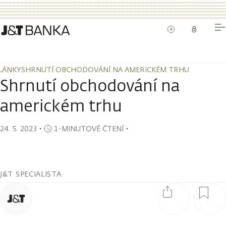
LÁNKY
SHRNUTÍ OBCHODOVÁNÍ NA AMERICKÉM TRHU
LÁNKY
SHRNUTÍ OBCHODOVÁNÍ NA AMERICKÉM TRHU
Shrnutí obchodování na
americkém trhu
24. 5. 2023
・
1-MINUTOVÉ ČTENÍ
・
J&T SPECIALISTA