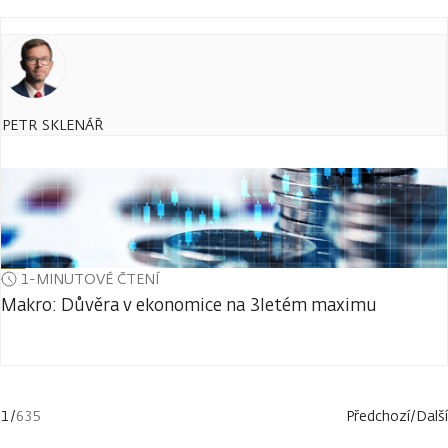
PETR SKLENÁŘ
1-MINUTOVÉ ČTENÍ
Makro: Důvěra v ekonomice na 3letém maximu
1
/
635
Předchozí
/
Další