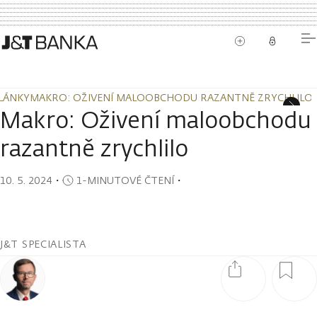
LÁNKY
MAKRO: OŽIVENÍ MALOOBCHODU RAZANTNĚ ZRYCHLILO
LÁNKY
MAKRO: OŽIVENÍ MALOOBCHODU RAZANTNĚ ZRYCHLILO
Makro: Oživení maloobchodu
razantně zrychlilo
10. 5. 2024
・
1-MINUTOVÉ ČTENÍ
・
J&T SPECIALISTA