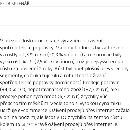
PETR SKLENÁŘ
V březnu došlo k nečekaně výraznému oživení
spotřebitelské poptávky. Maloobchodní tržby za březen
vzrostly o 1,3 % m/m (-0,3 % v únoru) a meziročně byly
vyšší o 6,1 % r/r (2,5 % r/r v únoru), což je nejvyšší tempo
růstu za poslední 2 roky. Růst byl opět plošný přes všechny
segmenty, což ukazuje sílu a robustnost oživení
spotřebitelské poptávky domácností. Prodeje potravin
(+4,0 % r/r), nepotravinářského zboží (+7,7 % r/r), ale i
prodeje pohonných hmot (6,7 % r/r) zrychlily vůči
předchozím měsícům. Vedle toho si vysokou dynamiku
udržuje e-commerce. Oživení prodejů přes internet začalo
vloni na podzim, ale letos v 1Q zrychlilo na tempo růstu
kolem 15 % r/r. Právě oživení prodejů přes internet je