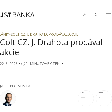
LÁNKY
COLT CZ: J. DRAHOTA PRODÁVAL AKCIE
LÁNKY
COLT CZ: J. DRAHOTA PRODÁVAL AKCIE
Colt CZ: J. Drahota prodával
akcie
22. 6. 2026
・
1-MINUTOVÉ ČTENÍ
・
J&T SPECIALISTA