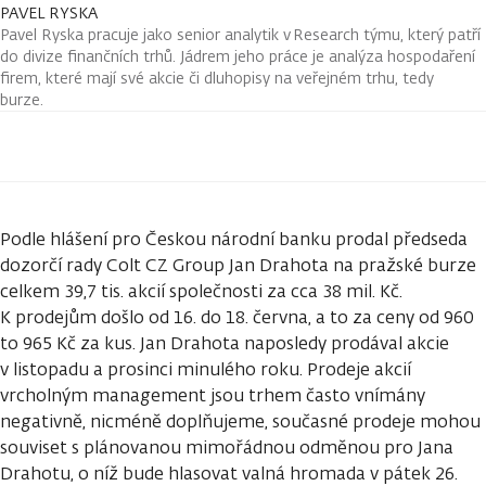
PAVEL RYSKA
Pavel Ryska pracuje jako senior analytik v Research týmu, který patří
do divize finančních trhů. Jádrem jeho práce je analýza hospodaření
firem, které mají své akcie či dluhopisy na veřejném trhu, tedy
burze.
Podle hlášení pro Českou národní banku prodal předseda
dozorčí rady Colt CZ Group Jan Drahota na pražské burze
celkem 39,7 tis. akcií společnosti za cca 38 mil. Kč.
K prodejům došlo od 16. do 18. června, a to za ceny od 960
to 965 Kč za kus. Jan Drahota naposledy prodával akcie
v listopadu a prosinci minulého roku. Prodeje akcií
vrcholným management jsou trhem často vnímány
negativně, nicméně doplňujeme, současné prodeje mohou
souviset s plánovanou mimořádnou odměnou pro Jana
Drahotu, o níž bude hlasovat valná hromada v pátek 26.