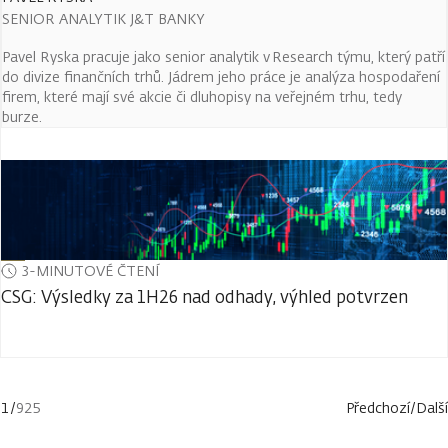
SENIOR ANALYTIK J&T BANKY
Pavel Ryska pracuje jako senior analytik v Research týmu, který patří
do divize finančních trhů. Jádrem jeho práce je analýza hospodaření
firem, které mají své akcie či dluhopisy na veřejném trhu, tedy
burze.
3-MINUTOVÉ ČTENÍ
CSG: Výsledky za 1H26 nad odhady, výhled potvrzen
1
/
925
Předchozí
/
Další