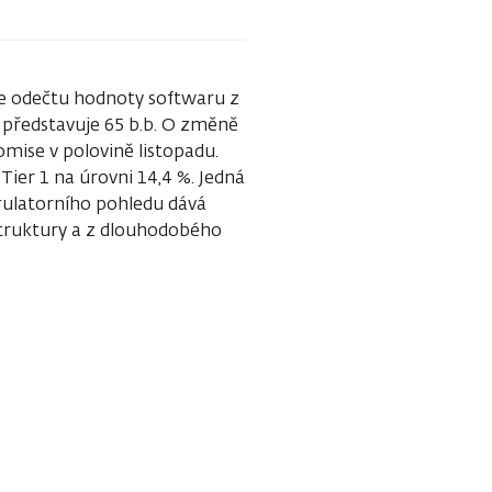
se odečtu hodnoty softwaru z
ož představuje 65 b.b. O změně
ise v polovině listopadu.
ier 1 na úrovni 14,4 %. Jedná
egulatorního pohledu dává
 struktury a z dlouhodobého