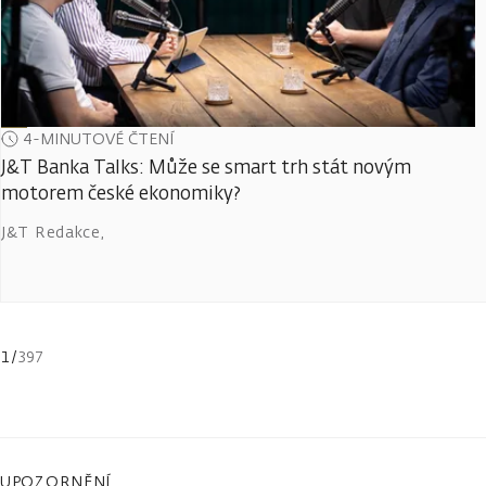
4-MINUTOVÉ ČTENÍ
J&T Banka Talks: Může se smart trh stát novým
motorem české ekonomiky?
J&T Redakce
,
1
/
397
UPOZORNĚNÍ