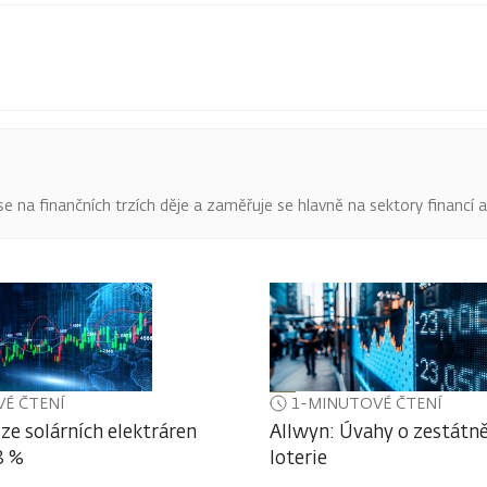
o se na finančních trzích děje a zaměřuje se hlavně na sektory financí 
É ČTENÍ
1-MINUTOVÉ ČTENÍ
ze solárních elektráren
Allwyn: Úvahy o zestátně
3 %
loterie