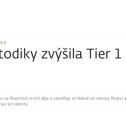
B.B.
B.B.
iky zvýšila Tier 1 k
 se na finančních trzích děje a zaměřuje se hlavně na sektory financí a
mací pro klienty.