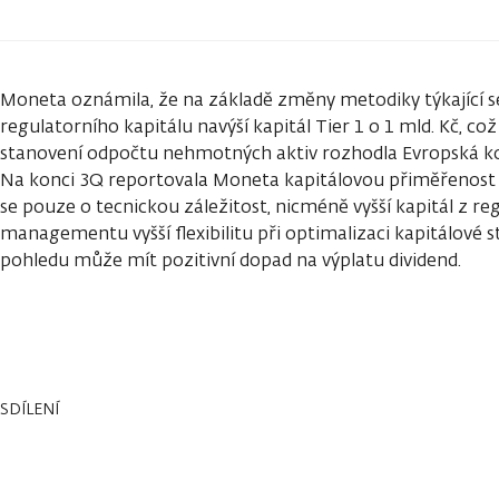
Moneta oznámila, že na základě změny metodiky týkající 
regulatorního kapitálu navýší kapitál Tier 1 o 1 mld. Kč, c
stanovení odpočtu nehmotných aktiv rozhodla Evropská kom
Na konci 3Q reportovala Moneta kapitálovou přiměřenost T
se pouze o tecnickou záležitost, nicméně vyšší kapitál z r
managementu vyšší flexibilitu při optimalizaci kapitálové
pohledu může mít pozitivní dopad na výplatu dividend.
SDÍLENÍ