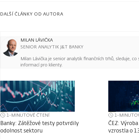
DALŠÍ ČLÁNKY OD AUTORA
MILAN LÁVIČKA
SENIOR ANALYTIK J&T BANKY
Milan Lávička je senior analytik finančních trhů, sleduje, c
informací pro klienty.
1-MINUTOVÉ ČTENÍ
1-MINUTOV
Banky: Zátěžové testy potvrdily
ČEZ: Výroba 
odolnost sektoru
vzrostla o 1