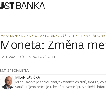
LÁNKY
MONETA: ZMĚNA METODIKY ZVÝŠILA TIER 1 KAPITÁL O 65 
LÁNKY
MONETA: ZMĚNA METODIKY ZVÝŠILA TIER 1 KAPITÁL O 65 
Moneta: Změna metod
12. 1. 2021
・
1-MINUTOVÉ ČTENÍ
・
J&T SPECIALISTA
MILAN LÁVIČKA
Milan Lávička je senior analytik finančních trhů, sleduje, co
Součástí jeho práce je také připravování pravidelných infor