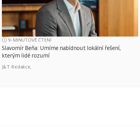
9-MINUTOVÉ ČTENÍ
Slavomír Beňa: Umíme nabídnout lokální řešení,
kterým lidé rozumí
J&T Redakce
,