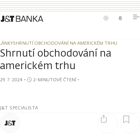
LÁNKY
SHRNUTÍ OBCHODOVÁNÍ NA AMERICKÉM TRHU
LÁNKY
SHRNUTÍ OBCHODOVÁNÍ NA AMERICKÉM TRHU
Shrnutí obchodování na
americkém trhu
29. 7. 2024
・
2-MINUTOVÉ ČTENÍ
・
J&T SPECIALISTA