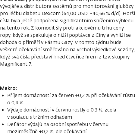
vývojáře a distributora systémů pro monitorování glukózy
pro léčbu diabetu Dexcom (64,00 USD, -40,66 % d/d). Horší
čísla byla ještě podpořena signifikantním snížením výhledu
na tento rok. Z komodit šly proti akciovému trhu ceny
ropy, když se spekuluje o nižší poptávce z Číny a vyhlíží se
dohoda o příměří v Pásmu Gazy. V tomto týdnu bude
veškeré očekávání směřováno na vrchol výsledkové sezóny,
když svá čísla představí hned čtveřice firem z tzv. skupiny
Magnificent 7.
Makro:
Příjem domácností za červen +0,2 % při očekávání růstu
o 0,4 %
Výdaje domácností v červnu rostly o 0,3 %, zcela
v souladu s tržním odhadem
Deflátor výdajů na osobní spotřebu v červnu
meziměsíčně +0,2 %, dle očekávání