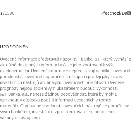
1
/
1580
Předchozí
/
Další
UPOZORNĚNÍ
Uvedené informace představují názor J&T Banka, a.s., který vychází z
aktuálně dostupných informací v čase jeho zhotovení k výše
uvedenému dni. Uvedené informace nepředstavují nabídku, investiční
poradenství, investiční doporučení k nákupu či prodeji jakýchkoliv
investičních nástrojů ani analýzu investičních příležitostí. Uvedené
prognózy nejsou spolehlivým ukazatelem budoucí výkonnosti.
J&T Banka, a.s., nenese žádnou odpovědnost, která by mohla
vzniknout v důsledku použití informací uvedených v tomto
materiálu. O případné vhodnosti investičních nástrojů se poraďte se
svým bankéřem, investičním zprostředkovatelem nebo jeho
vázaným zástupcem.