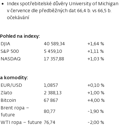
Index spotřebitelské důvěry University of Michigan
v července dle předběžných dat 66,4 b. vs 66,5 b.
očekávání
Pohled na indexy:
DJIA
40 589,34
+1,64 %
S&P 500
5 459,10
+1,11 %
NASDAQ
17 357,88
+1,03 %
a komodity:
EUR/USD
1,0857
+0,10 %
Zlato
2 388,13
+1,00 %
Bitcoin
67 867
+4,00 %
Brent ropa –
80,77
-1,90 %
future
WTI ropa – future
76,74
-2,00 %