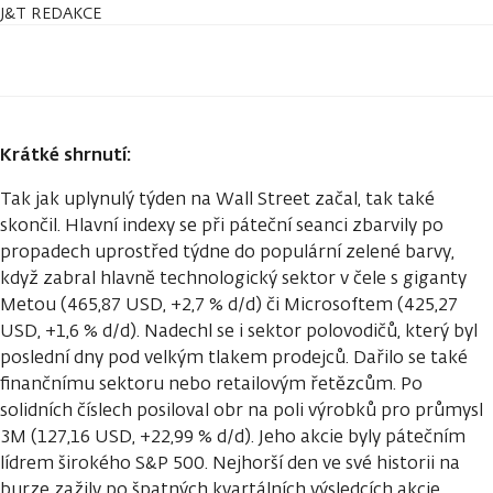
J&T REDAKCE
Krátké shrnutí:
Tak jak uplynulý týden na Wall Street začal, tak také
skončil. Hlavní indexy se při páteční seanci zbarvily po
propadech uprostřed týdne do populární zelené barvy,
když zabral hlavně technologický sektor v čele s giganty
Metou (465,87 USD, +2,7 % d/d) či Microsoftem (425,27
USD, +1,6 % d/d). Nadechl se i sektor polovodičů, který byl
poslední dny pod velkým tlakem prodejců. Dařilo se také
finančnímu sektoru nebo retailovým řetězcům. Po
solidních číslech posiloval obr na poli výrobků pro průmysl
3M (127,16 USD, +22,99 % d/d). Jeho akcie byly pátečním
lídrem širokého S&P 500. Nejhorší den ve své historii na
burze zažily po špatných kvartálních výsledcích akcie