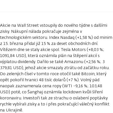
Akcie na Wall Street vstoupily do nového týdne s dalšími
zisky. Nákupní nálada pokračuje zejména v
technologickém sektoru. Index Nasdaq (+1,58 %) od minim
z 15. března přidal již 15 % za deset obchodních dní.
Vítězem dne se staly akcie spol. Tesla Motors (+8,03 %;
1091,84 USD), která oznámila plán na štěpení akcií s
výplatou dividendy. Dařilo se také Amazonu (+2,56 %; 3
379,81 USD), jehož akcie smazaly ztrátu od začátku roku.
Do zelených čísel v tomto roce otočil také Bitcoin, který
opět pokořil hranici 48 tisíc dolarů (+7 %). Volný pád
naopak zaznamenala cena ropy (WTI -9,16 %; 103,48
USD) poté, co Šanghaj oznámila lockdown kvůli šíření
koronaviru. Investoři tak ze strachu o oslabení poptávky
rychle vybírali zisky a to i přes pokračující válečný konflikt
na Ukrajině.