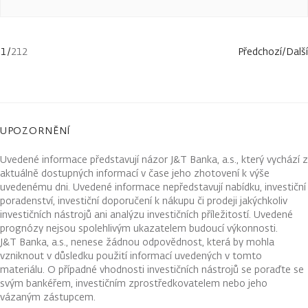
1
/
212
Předchozí
/
Další
UPOZORNĚNÍ
Uvedené informace představují názor J&T Banka, a.s., který vychází z
aktuálně dostupných informací v čase jeho zhotovení k výše
uvedenému dni. Uvedené informace nepředstavují nabídku, investiční
poradenství, investiční doporučení k nákupu či prodeji jakýchkoliv
investičních nástrojů ani analýzu investičních příležitostí. Uvedené
prognózy nejsou spolehlivým ukazatelem budoucí výkonnosti.
J&T Banka, a.s., nenese žádnou odpovědnost, která by mohla
vzniknout v důsledku použití informací uvedených v tomto
materiálu. O případné vhodnosti investičních nástrojů se poraďte se
svým bankéřem, investičním zprostředkovatelem nebo jeho
vázaným zástupcem.