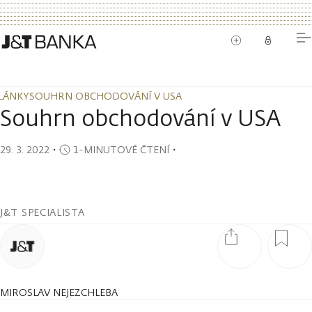
LÁNKY
SOUHRN OBCHODOVÁNÍ V USA
LÁNKY
SOUHRN OBCHODOVÁNÍ V USA
Souhrn obchodování v USA
29. 3. 2022
・
1-MINUTOVÉ ČTENÍ
・
J&T SPECIALISTA
MIROSLAV NEJEZCHLEBA