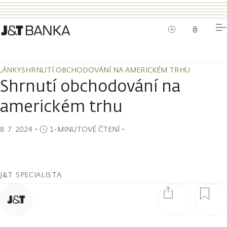
LÁNKY
SHRNUTÍ OBCHODOVÁNÍ NA AMERICKÉM TRHU
LÁNKY
SHRNUTÍ OBCHODOVÁNÍ NA AMERICKÉM TRHU
Shrnutí obchodování na
americkém trhu
8. 7. 2024
・
1-MINUTOVÉ ČTENÍ
・
J&T SPECIALISTA