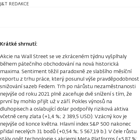
J&T REDAKCE
Krátké shrnutí:
Akcie na Wall Street se ve zkráceném týdnu vyšplhaly
během pátečního obchodování na nová historická
maxima. Sentiment těžil paradoxně ze slabšího měsíční
reportu z trhu práce, který posunul výše pravděpodobnost
snižování sazeb Fedem. Trh po nárůstu nezaměstnanosti
nejvýše od roku 2021 plně zaceňuje dvě snížení s tím, že
první by mohlo přijít už v září. Pokles výnosů na
dluhopisech a oslabující dolar podpořily riziková aktiva
včetně ceny zlata (+1,4 %; 2 389,5 USD). Vzácný kov je
nejvýše od konce května. Hlavní index S&P 500 nakonec
přidal necelých 31 bodů (+0,54 %; 5 567,19 b.). V čele růstu
stály opět technologie s akciemi Meta Platforms (+5,87 %;