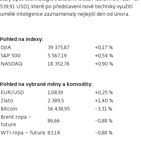
539,91 USD), které po představení nové techniky využití
umělé inteligence zaznamenaly nejlepší den od února.
Pohled na indexy:
DJIA
39 375,87
+0,17 %
S&P 500
5 567,19
+0,54 %
NASDAQ
18 352,76
+0,90 %
Pohled na vybrané měny a komodity:
EUR/USD
1,0839
+0,25 %
Zlato
2 389,5
+1,40 %
Bitcoin
56 438,95
-3,31 %
Brent ropa –
86,66
-0,88 %
future
WTI ropa – future
83,14
-0,88 %