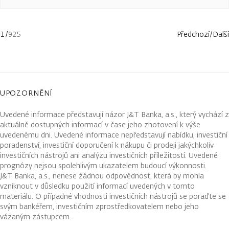
1
/
925
Předchozí
/
Další
UPOZORNĚNÍ
Uvedené informace představují názor J&T Banka, a.s., který vychází z
aktuálně dostupných informací v čase jeho zhotovení k výše
uvedenému dni. Uvedené informace nepředstavují nabídku, investiční
poradenství, investiční doporučení k nákupu či prodeji jakýchkoliv
investičních nástrojů ani analýzu investičních příležitostí. Uvedené
prognózy nejsou spolehlivým ukazatelem budoucí výkonnosti.
J&T Banka, a.s., nenese žádnou odpovědnost, která by mohla
vzniknout v důsledku použití informací uvedených v tomto
materiálu. O případné vhodnosti investičních nástrojů se poraďte se
svým bankéřem, investičním zprostředkovatelem nebo jeho
vázaným zástupcem.