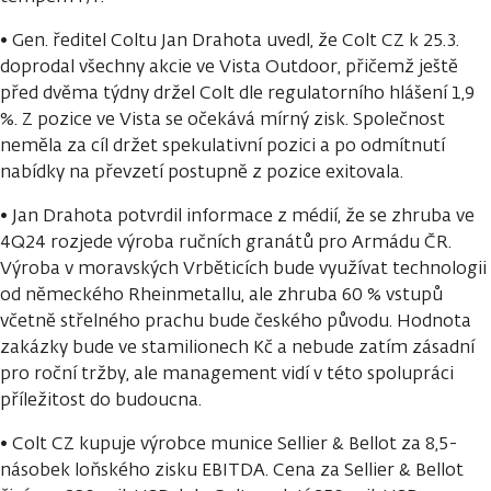
• Gen. ředitel Coltu Jan Drahota uvedl, že Colt CZ k 25.3.
doprodal všechny akcie ve Vista Outdoor, přičemž ještě
před dvěma týdny držel Colt dle regulatorního hlášení 1,9
%. Z pozice ve Vista se očekává mírný zisk. Společnost
neměla za cíl držet spekulativní pozici a po odmítnutí
nabídky na převzetí postupně z pozice exitovala.
• Jan Drahota potvrdil informace z médií, že se zhruba ve
4Q24 rozjede výroba ručních granátů pro Armádu ČR.
Výroba v moravských Vrběticích bude využívat technologii
od německého Rheinmetallu, ale zhruba 60 % vstupů
včetně střelného prachu bude českého původu. Hodnota
zakázky bude ve stamilionech Kč a nebude zatím zásadní
pro roční tržby, ale management vidí v této spolupráci
příležitost do budoucna.
• Colt CZ kupuje výrobce munice Sellier & Bellot za 8,5-
násobek loňského zisku EBITDA. Cena za Sellier & Bellot