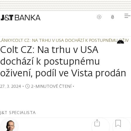
LÁNKY
COLT CZ: NA TRHU V USA DOCHÁZÍ K POSTUPNÉMU OŽIVEN
LÁNKY
COLT CZ: NA TRHU V USA DOCHÁZÍ K POSTUPNÉMU OŽIVEN
Colt CZ: Na trhu v USA
dochází k postupnému
oživení, podíl ve Vista prodán
27. 3. 2024
・
2-MINUTOVÉ ČTENÍ
・
J&T SPECIALISTA