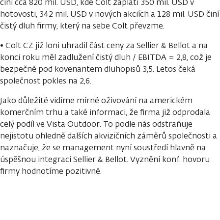
činí cca 820 mil. USD, kde Colt zaplatí 350 mil. USD v
hotovosti, 342 mil. USD v nových akciích a 128 mil. USD činí
čistý dluh firmy, který na sebe Colt převzme.
• Colt CZ již loni uhradil část ceny za Sellier & Bellot a na
konci roku měl zadlužení čistý dluh / EBITDA = 2,8, což je
bezpečně pod kovenantem dluhopisů 3,5. Letos čeká
společnost pokles na 2,6.
Jako důležité vidíme mírné oživování na americkém
komerčním trhu a také informaci, že firma již odprodala
celý podíl ve Vista Outdoor. To podle nás odstraňuje
nejistotu ohledně dalších akvizičních záměrů společnosti a
naznačuje, že se management nyní soustředí hlavně na
úspěšnou integraci Sellier & Bellot. Vyznění konf. hovoru
firmy hodnotíme pozitivně.