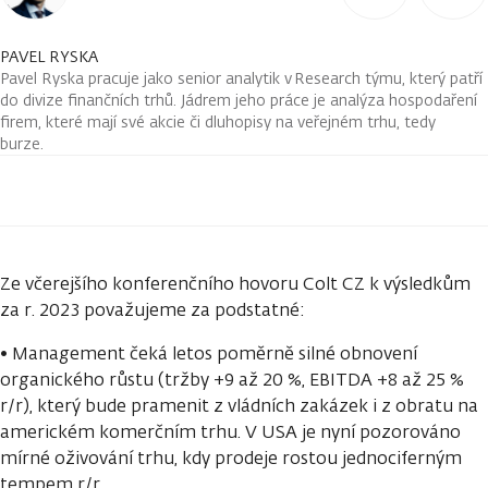
PAVEL RYSKA
Pavel Ryska pracuje jako senior analytik v Research týmu, který patří
do divize finančních trhů. Jádrem jeho práce je analýza hospodaření
firem, které mají své akcie či dluhopisy na veřejném trhu, tedy
burze.
Ze včerejšího konferenčního hovoru Colt CZ k výsledkům
za r. 2023 považujeme za podstatné:
• Management čeká letos poměrně silné obnovení
organického růstu (tržby +9 až 20 %, EBITDA +8 až 25 %
r/r), který bude pramenit z vládních zakázek i z obratu na
americkém komerčním trhu. V USA je nyní pozorováno
mírné oživování trhu, kdy prodeje rostou jednociferným
tempem r/r.