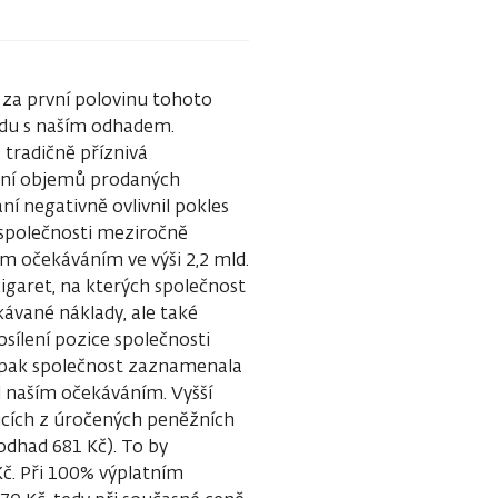
 za první polovinu tohoto
uladu s naším odhadem.
 tradičně příznivá
šení objemů prodaných
ní negativně ovlivnil pokles
 společnosti meziročně
ím očekáváním ve výši 2,2 mld.
igaret, na kterých společnost
kávané náklady, ale také
sílení pozice společnosti
k pak společnost zaznamenala
od naším očekáváním. Vyšší
cích z úročených peněžních
 odhad 681 Kč). To by
Kč. Při 100% výplatním