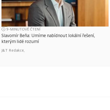
9-MINUTOVÉ ČTENÍ
Slavomír Beňa: Umíme nabídnout lokální řešení,
kterým lidé rozumí
J&T Redakce
,