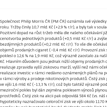
Společnost Philip Morris ČR (PM ČR) oznámila své výsledky
roku. Tržby činily 10,7 mld. Kč (+2,9 % r/r), a byly tak v so
Pozitivní dopad na růst tržeb měla dle našeho očekávání již
cenotvorba jednotlivých produktů (+0,5 mld. Kč r/r) a zvý
bezdýmných produktů (+0,2 mld. Kč r/r). To vše dle očekává
objemů prodaných cigaret (-0,4 mld. Kč r/r). Provozní zisk
poklesl o 12,6 % na 1,9 mld. Kč, což výrazně zaostalo za naš
Kč. Hlavním důvodem jsou jednak nižší objemy prodaných c
realizuje zpravidla vyšší ziskovou marží, vyšší než námi oče
realizace investic v rámci nedávno oznámených plánů na po
v rámci výroby a prodeje nikotinových produktů. Čistý zis
ve výši 1,6 mld. Kč (-13,3 % r/r), což bylo taktéž výrazně p
meziroční pokles byl dán zejména poklesem výnosů plynou
prostředků. Čistý zisk na akcii pak odpovídá 584 Kč (vs. náš
hypoteticky naznačovalo celoroční zisk ve výši okolo 1170 