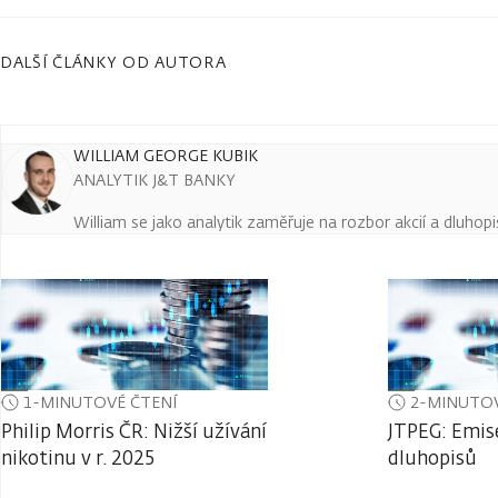
DALŠÍ ČLÁNKY OD AUTORA
WILLIAM GEORGE KUBIK
ANALYTIK J&T BANKY
William se jako analytik zaměřuje na rozbor akcií a dluho
1-MINUTOVÉ ČTENÍ
2-MINUTOV
Philip Morris ČR: Nižší užívání
JTPEG: Emis
nikotinu v r. 2025
dluhopisů