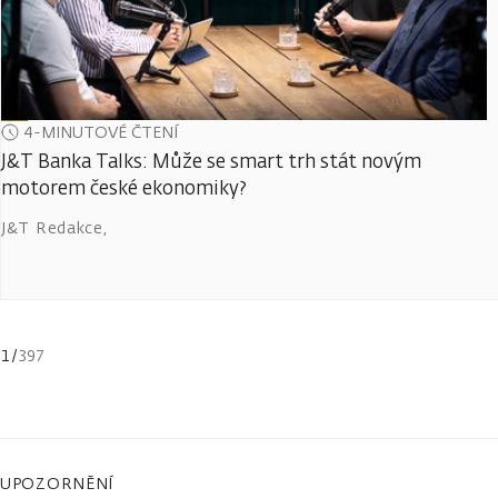
4-MINUTOVÉ ČTENÍ
J&T Banka Talks: Může se smart trh stát novým
motorem české ekonomiky?
J&T Redakce
,
1
/
397
UPOZORNĚNÍ