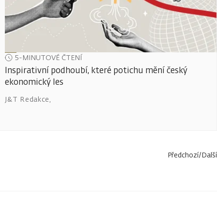
5-MINUTOVÉ ČTENÍ
Inspirativní podhoubí, které potichu mění český
ekonomický les
J&T Redakce
,
Předchozí
/
Další