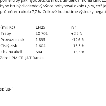
poměru by pak hypotetická hrubá dividenda mohla činit 117
by se hrubý dividendový výnos pohyboval okolo 6,5 %, což
průměrem okolo 7,7 %. Celkově hodnotíme výsledky negati
(mil. Kč)
1H25
r/r
Tržby
10 701
+2,9 %
Provozní zisk
1 895
-12,6 %
Čistý zisk
1 604
-13,3 %
Zisk na akcii
584
-13,3 %
Zdroj: PM ČR, J&T Banka
SDÍLENÍ