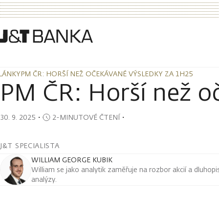
LÁNKY
PM ČR: HORŠÍ NEŽ OČEKÁVANÉ VÝSLEDKY ZA 1H25
LÁNKY
PM ČR: HORŠÍ NEŽ OČEKÁVANÉ VÝSLEDKY ZA 1H25
PM ČR: Horší než o
30. 9. 2025
・
2-MINUTOVÉ ČTENÍ
・
J&T SPECIALISTA
WILLIAM GEORGE KUBIK
William se jako analytik zaměřuje na rozbor akcií a dluho
analýzy.