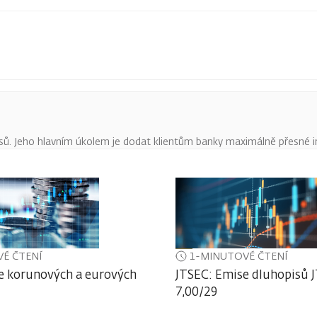
pisů. Jeho hlavním úkolem je dodat klientům banky maximálně přesné 
É ČTENÍ
1-MINUTOVÉ ČTENÍ
e korunových a eurových
JTSEC: Emise dluhopisů J
7,00/29