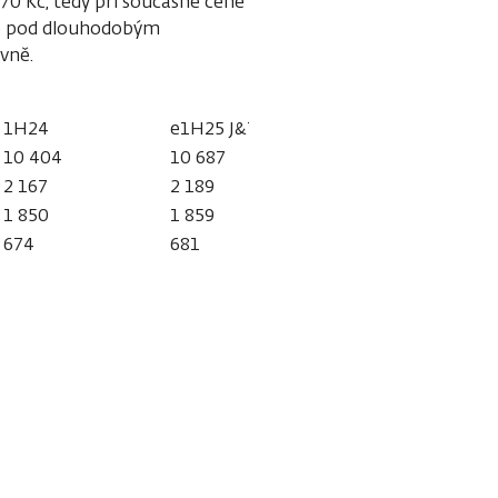
0 Kč, tedy při současné ceně
 je pod dlouhodobým
vně.
1H24
e1H25 J&T
10 404
10 687
2 167
2 189
1 850
1 859
674
681