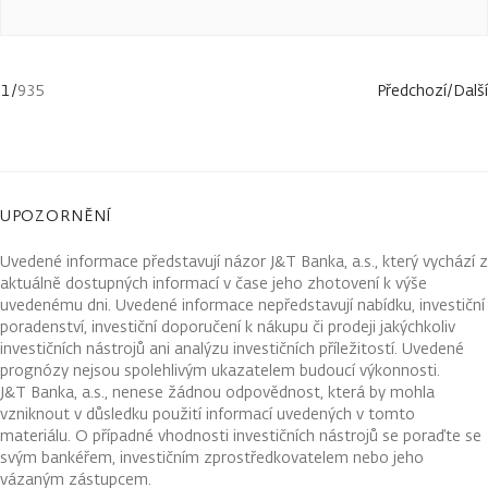
1
/
935
Předchozí
/
Další
UPOZORNĚNÍ
Uvedené informace představují názor J&T Banka, a.s., který vychází z
aktuálně dostupných informací v čase jeho zhotovení k výše
uvedenému dni. Uvedené informace nepředstavují nabídku, investiční
poradenství, investiční doporučení k nákupu či prodeji jakýchkoliv
investičních nástrojů ani analýzu investičních příležitostí. Uvedené
prognózy nejsou spolehlivým ukazatelem budoucí výkonnosti.
J&T Banka, a.s., nenese žádnou odpovědnost, která by mohla
vzniknout v důsledku použití informací uvedených v tomto
materiálu. O případné vhodnosti investičních nástrojů se poraďte se
svým bankéřem, investičním zprostředkovatelem nebo jeho
vázaným zástupcem.