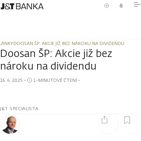
LÁNKY
DOOSAN ŠP: AKCIE JIŽ BEZ NÁROKU NA DIVIDENDU
LÁNKY
DOOSAN ŠP: AKCIE JIŽ BEZ NÁROKU NA DIVIDENDU
Doosan ŠP: Akcie již bez
nároku na dividendu
16. 6. 2025
・
1-MINUTOVÉ ČTENÍ
・
J&T SPECIALISTA