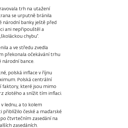
avovala trh na utažení
trana se urputně bránila
é národní banky ještě před
i ani nepřipouštěl a
 „školáckou chybu“.
nila a ve středu zvedla
ím překonala očekávání trhu
é národní bance.
, polská inflace v říjnu
aximum. Polská centrální
ní faktory, které jsou mimo
z zlotého a snížit tím inflaci.
v lednu, a to kolem
ci přiblížilo české a maďarské
é po čtvrtečním zasedání na
alších zasedáních.