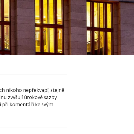
ech nikoho nepřekvapí, stejně
inu zvyšují úrokové sazby.
jí při komentáři ke svým