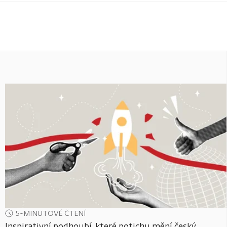
5-MINUTOVÉ ČTENÍ
Inspirativní podhoubí, které potichu mění český