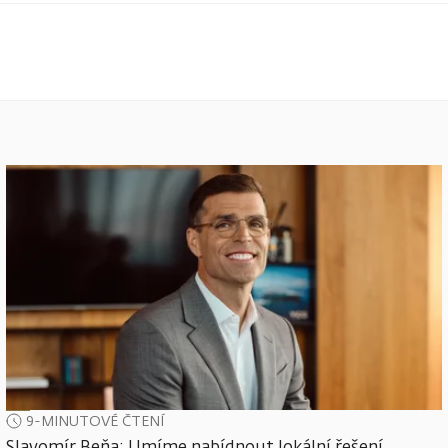
9-MINUTOVÉ ČTENÍ
Slavomír Beňa: Umíme nabídnout lokální řešení,