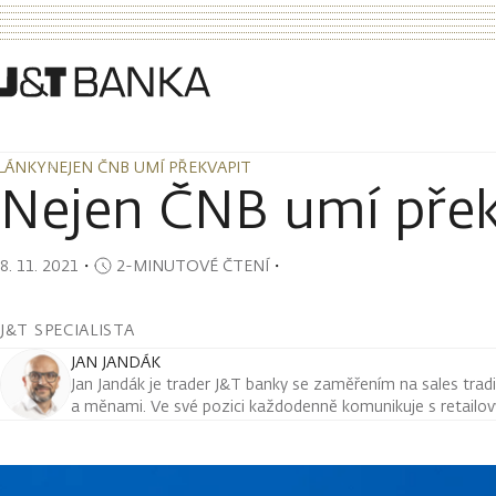
LÁNKY
NEJEN ČNB UMÍ PŘEKVAPIT
LÁNKY
NEJEN ČNB UMÍ PŘEKVAPIT
Nejen ČNB umí přek
8. 11. 2021
・
2-MINUTOVÉ ČTENÍ
・
J&T SPECIALISTA
JAN JANDÁK
Jan Jandák je trader J&T banky se zaměřením na sales tradi
a měnami. Ve své pozici každodenně komunikuje s retailovým