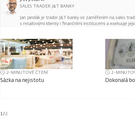
SALES TRADER J&T BANKY
Jan Jandák je trader J&T banky se zaměřením na sales trad
s retailovými klienty i finančními institucemi a exekuuje jej
2-MINUTOVÉ ČTENÍ
2-MINUTOV
Sázka na nejistotu
Dokonalá bo
1
/
2