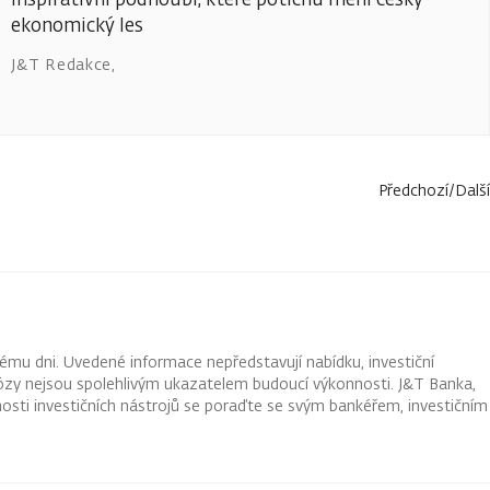
ekonomický les
J&T Redakce
,
Předchozí
/
Další
ému dni. Uvedené informace nepředstavují nabídku, investiční
ognózy nejsou spolehlivým ukazatelem budoucí výkonnosti. J&T Banka,
osti investičních nástrojů se poraďte se svým bankéřem, investičním