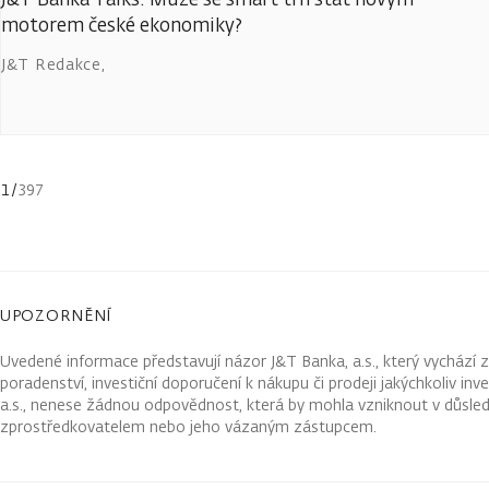
motorem české ekonomiky?
J&T Redakce
,
1
/
397
UPOZORNĚNÍ
Uvedené informace představují názor J&T Banka, a.s., který vychází 
poradenství, investiční doporučení k nákupu či prodeji jakýchkoliv in
a.s., nenese žádnou odpovědnost, která by mohla vzniknout v důsled
zprostředkovatelem nebo jeho vázaným zástupcem.