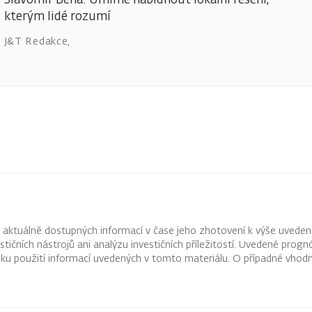
kterým lidé rozumí
J&T Redakce
,
z aktuálně dostupných informací v čase jeho zhotovení k výše uveden
vestičních nástrojů ani analýzu investičních příležitostí. Uvedené pr
ku použití informací uvedených v tomto materiálu. O případné vhodn