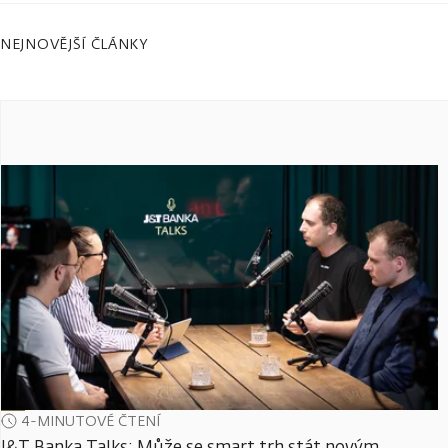
NEJNOVĚJŠÍ ČLÁNKY
4-MINUTOVÉ ČTENÍ
J&T Banka Talks: Může se smart trh stát novým