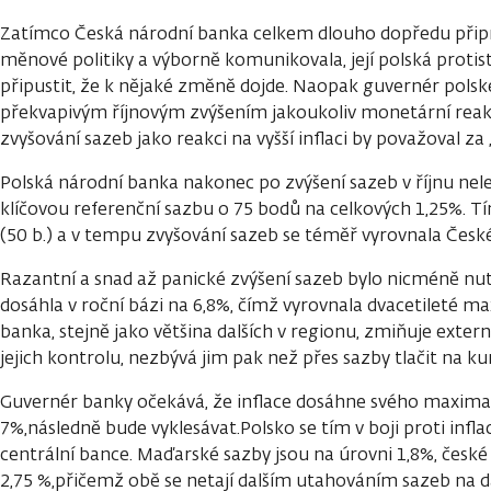
Zatímco Česká národní banka celkem dlouho dopředu připr
měnové politiky a výborně komunikovala, její polská protis
připustit, že k nějaké změně dojde. Naopak guvernér polsk
překvapivým říjnovým zvýšením jakoukoliv monetární reakc
zvyšování sazeb jako reakci na vyšší inflaci by považoval za
Polská národní banka nakonec po zvýšení sazeb v říjnu nele
klíčovou referenční sazbu o 75 bodů na celkových 1,25%. T
(50 b.) a v tempu zvyšování sazeb se téměř vyrovnala Česk
Razantní a snad až panické zvýšení sazeb bylo nicméně nutné
dosáhla v roční bázi na 6,8%, čímž vyrovnala dvacetileté m
banka, stejně jako většina dalších v regionu, zmiňuje exter
jejich kontrolu, nezbývá jim pak než přes sazby tlačit na kur
Guvernér banky očekává, že inflace dosáhne svého maxima 
7%,následně bude vyklesávat.Polsko se tím v boji proti infla
centrální bance. Maďarské sazby jsou na úrovni 1,8%, česk
2,75 %,přičemž obě se netají dalším utahováním sazeb na d