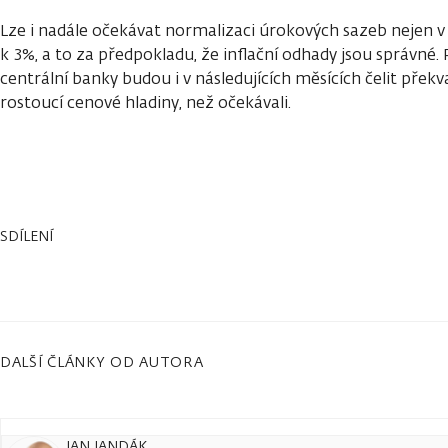
Lze i nadále očekávat normalizaci úrokových sazeb nejen
k 3%, a to za předpokladu, že inflační odhady jsou správné.
centrální banky budou i v následujících měsících čelit přek
rostoucí cenové hladiny, než očekávali.
SDÍLENÍ
DALŠÍ ČLÁNKY OD AUTORA
JAN JANDÁK