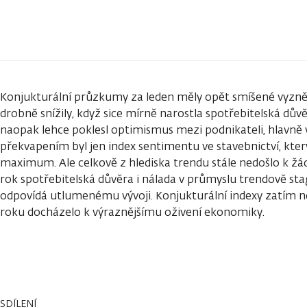
Konjukturální průzkumy za leden měly opět smíšené vyzně
drobně snížily, když sice mírně narostla spotřebitelská dů
naopak lehce poklesl optimismus mezi podnikateli, hlavně
překvapením byl jen index sentimentu ve stavebnictví, který
maximum. Ale celkově z hlediska trendu stále nedošlo k ž
rok spotřebitelská důvěra i nálada v průmyslu trendově stag
odpovídá utlumenému vývoji. Konjukturální indexy zatím n
roku docházelo k výraznějšímu oživení ekonomiky.
SDÍLENÍ