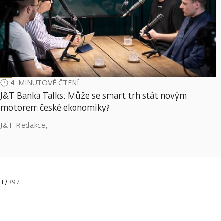
4-MINUTOVÉ ČTENÍ
J&T Banka Talks: Může se smart trh stát novým
motorem české ekonomiky?
J&T Redakce
,
1
/
397