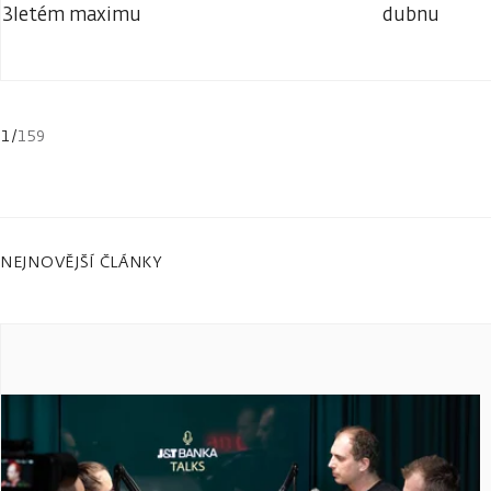
3letém maximu
dubnu
1
/
159
NEJNOVĚJŠÍ ČLÁNKY