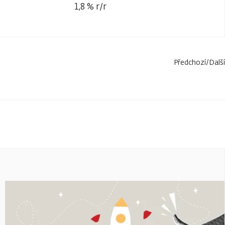
1,8 % r/r
Předchozí
/
Další