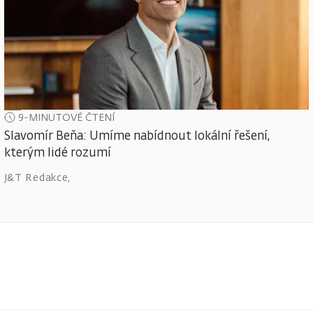
9-MINUTOVÉ ČTENÍ
Slavomír Beňa: Umíme nabídnout lokální řešení,
kterým lidé rozumí
J&T Redakce
,