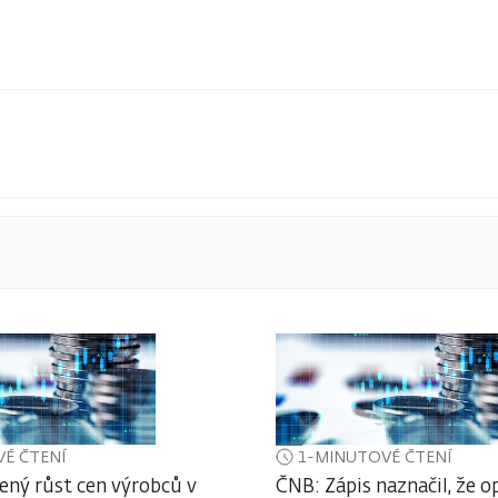
É ČTENÍ
1-MINUTOVÉ ČTENÍ
ený růst cen výrobců v
ČNB: Zápis naznačil, že o