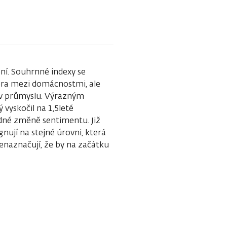
ní. Souhrnné indexy se
věra mezi domácnostmi, ale
 v průmyslu. Výrazným
 vyskočil na 1,5leté
ádné změně sentimentu. Již
nují na stejné úrovni, která
enaznačují, že by na začátku