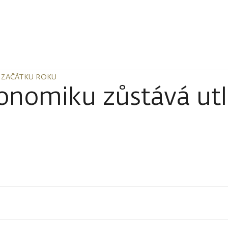
 ZAČÁTKU ROKU
 ZAČÁTKU ROKU
onomiku zůstává utl