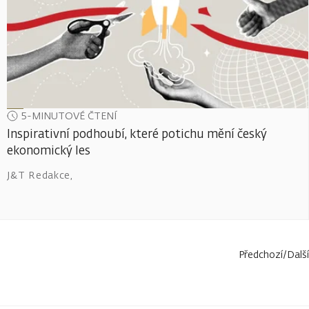
5-MINUTOVÉ ČTENÍ
Inspirativní podhoubí, které potichu mění český
ekonomický les
J&T Redakce
,
Předchozí
/
Další