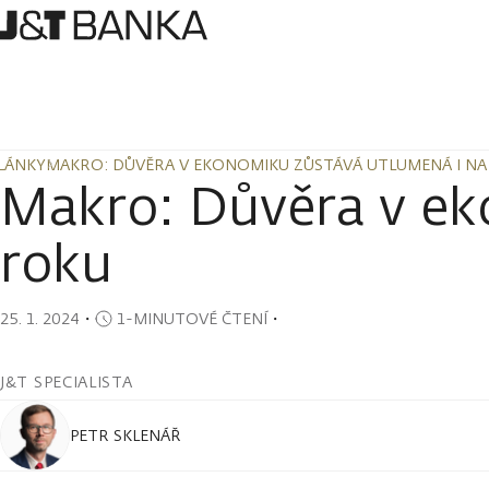
LÁNKY
MAKRO: DŮVĚRA V EKONOMIKU ZŮSTÁVÁ UTLUMENÁ I NA
LÁNKY
MAKRO: DŮVĚRA V EKONOMIKU ZŮSTÁVÁ UTLUMENÁ I NA
Makro: Důvěra v ek
roku
25. 1. 2024
・
1-MINUTOVÉ ČTENÍ
・
J&T SPECIALISTA
PETR SKLENÁŘ