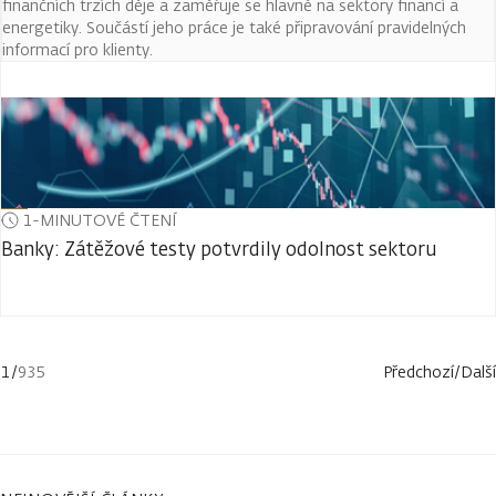
finančních trzích děje a zaměřuje se hlavně na sektory financí a
energetiky. Součástí jeho práce je také připravování pravidelných
informací pro klienty.
1-MINUTOVÉ ČTENÍ
Banky: Zátěžové testy potvrdily odolnost sektoru
1
/
935
Předchozí
/
Další