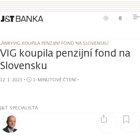
LÁNKY
VIG KOUPILA PENZIJNÍ FOND NA SLOVENSKU
LÁNKY
VIG KOUPILA PENZIJNÍ FOND NA SLOVENSKU
VIG koupila penzijní fond na
Slovensku
12. 1. 2023
・
1-MINUTOVÉ ČTENÍ
・
J&T SPECIALISTA