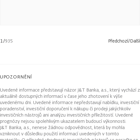
1
/
935
Předchozí
/
Další
UPOZORNĚNÍ
Uvedené informace představují názor J&T Banka, a.s., který vychází z
aktuálně dostupných informací v čase jeho zhotovení k výše
uvedenému dni. Uvedené informace nepředstavují nabídku, investiční
poradenství, investiční doporučení k nákupu či prodeji jakýchkoliv
investičních nástrojů ani analýzu investičních příležitostí. Uvedené
prognózy nejsou spolehlivým ukazatelem budoucí výkonnosti.
J&T Banka, a.s., nenese žádnou odpovědnost, která by mohla
vzniknout v důsledku použití informací uvedených v tomto
materiálu. O případné vhodnosti investičních nástrojů se poraďte se