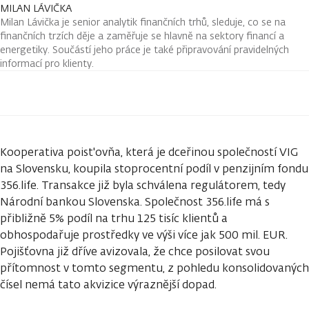
MILAN LÁVIČKA
Milan Lávička je senior analytik finančních trhů, sleduje, co se na
finančních trzích děje a zaměřuje se hlavně na sektory financí a
energetiky. Součástí jeho práce je také připravování pravidelných
informací pro klienty.
Kooperativa poist'ovňa, která je dceřinou společností VIG
na Slovensku, koupila stoprocentní podíl v penzijním fondu
356.life. Transakce již byla schválena regulátorem, tedy
Národní bankou Slovenska. Společnost 356.life má s
přibližně 5% podíl na trhu 125 tisíc klientů a
obhospodařuje prostředky ve výši více jak 500 mil. EUR.
Pojišťovna již dříve avizovala, že chce posilovat svou
přítomnost v tomto segmentu, z pohledu konsolidovaných
čísel nemá tato akvizice výraznější dopad.