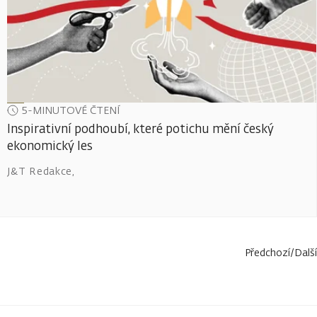
5-MINUTOVÉ ČTENÍ
Inspirativní podhoubí, které potichu mění český
ekonomický les
J&T Redakce
,
Předchozí
/
Další