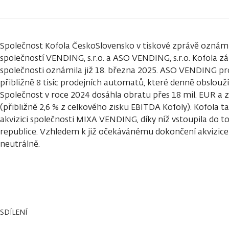
Společnost Kofola ČeskoSlovensko v tiskové zprávě oznámi
společností VENDING, s.r.o. a ASO VENDING, s.r.o. Kofola z
společnosti oznámila již 18. března 2025. ASO VENDING pr
přibližně 8 tisíc prodejních automatů, které denně obslouží
Společnost v roce 2024 dosáhla obratu přes 18 mil. EUR a 
(přibližně 2,6 % z celkového zisku EBITDA Kofoly). Kofola
akvizici společnosti MIXA VENDING, díky níž vstoupila do 
republice. Vzhledem k již očekávánému dokončení akvizi
neutrálně.
SDÍLENÍ