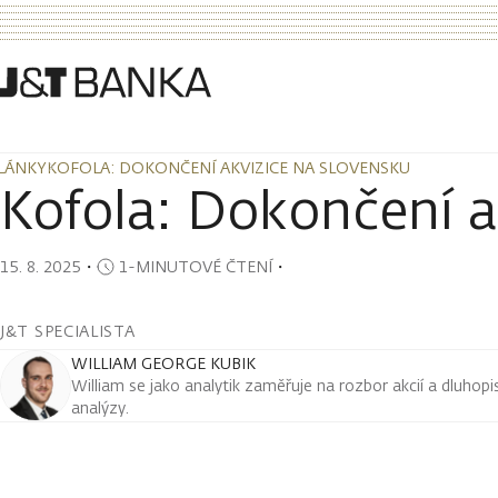
LÁNKY
KOFOLA: DOKONČENÍ AKVIZICE NA SLOVENSKU
LÁNKY
KOFOLA: DOKONČENÍ AKVIZICE NA SLOVENSKU
Kofola: Dokončení a
15. 8. 2025
・
1-MINUTOVÉ ČTENÍ
・
J&T SPECIALISTA
WILLIAM GEORGE KUBIK
William se jako analytik zaměřuje na rozbor akcií a dluho
analýzy.