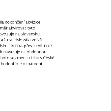
la dokončení akvizice
áměr akvírovat tyto
ovozuje na Slovensku
 až 150 tisíc zákazníků.
zisku EBITDA přes 2 mil. EUR
 tak navazuje na obdobnou
tohoto segmentu trhu v České
ce hodnotíme oznámení