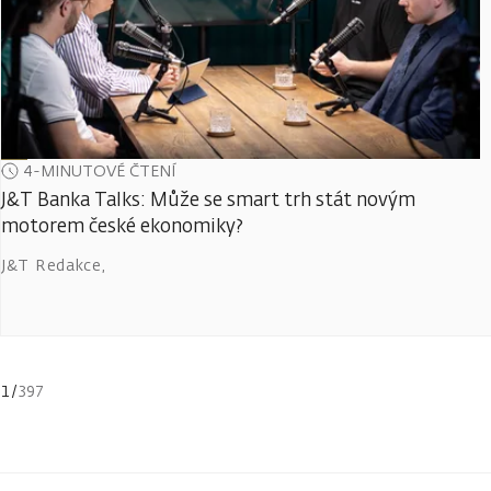
4-MINUTOVÉ ČTENÍ
J&T Banka Talks: Může se smart trh stát novým
motorem české ekonomiky?
J&T Redakce
,
1
/
397