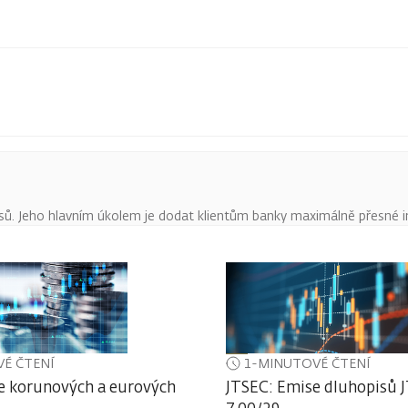
pisů. Jeho hlavním úkolem je dodat klientům banky maximálně přesné 
É ČTENÍ
1-MINUTOVÉ ČTENÍ
e korunových a eurových
JTSEC: Emise dluhopisů J