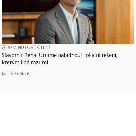
9-MINUTOVÉ ČTENÍ
Slavomír Beňa: Umíme nabídnout lokální řešení,
kterým lidé rozumí
J&T Redakce
,