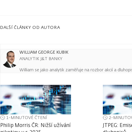
DALŠÍ ČLÁNKY OD AUTORA
WILLIAM GEORGE KUBIK
ANALYTIK J&T BANKY
William se jako analytik zaměřuje na rozbor akcií a dluho
1-MINUTOVÉ ČTENÍ
2-MINUTOV
Philip Morris ČR: Nižší užívání
JTPEG: Emis