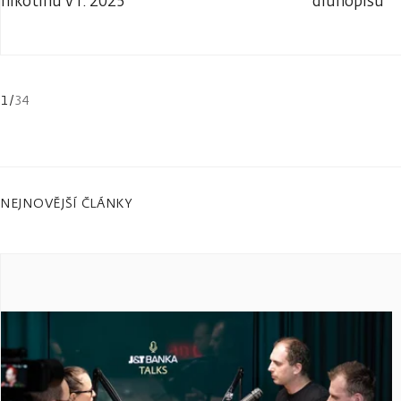
nikotinu v r. 2025
dluhopisů
1
/
34
NEJNOVĚJŠÍ ČLÁNKY