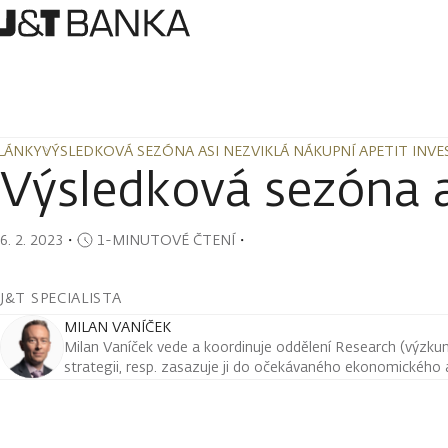
LÁNKY
VÝSLEDKOVÁ SEZÓNA ASI NEZVIKLÁ NÁKUPNÍ APETIT INV
LÁNKY
VÝSLEDKOVÁ SEZÓNA ASI NEZVIKLÁ NÁKUPNÍ APETIT INV
Výsledková sezóna a
6. 2. 2023
・
1-MINUTOVÉ ČTENÍ
・
J&T SPECIALISTA
MILAN VANÍČEK
Milan Vaníček vede a koordinuje oddělení Research (výzkum 
strategii, resp. zasazuje ji do očekávaného ekonomického a