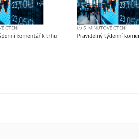
É ČTENÍ
5-MINUTOVÉ ČTENÍ
týdenní komentář k trhu
Pravidelný týdenní komen