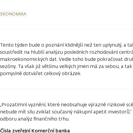
EKONOMIKA
Tento týden bude o poznání klidnější než ten uplynulý, a t
soustředit na hlubší analýzu posledních rozhodování centr
makroekonomických dat. Vedle toho bude pokračovat druh
sezóny. Ta však již většinu velkých jmen má za sebou, a tak
pomyslně dotvářet celkový obrázek.
„Prozatímní vyznění, které neobsahuje výrazně rizikové s
nebude mít sílu zviklat současný nákupní apetit investorů,“ 
odboru analýz finančního trhu.
Čísla zveřejní Komerční banka