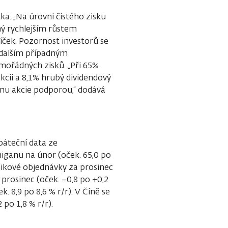
ka. „Na úrovni čistého zisku
ný rychlejším růstem
íček. Pozornost investorů se
 dalším případným
ořádných zisků. „Při 65%
kcii a 8,1% hrubý dividendový
enu akcie podporou,“ dodává
páteční data ze
iganu na únor (oček. 65,0 po
ikové objednávky za prosinec
prosinec (oček. −0,8 po +0,2
. 8,9 po 8,6 % r/r). V Číně se
 po 1,8 % r/r).