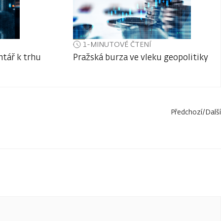
1-MINUTOVÉ ČTENÍ
tář k trhu
Pražská burza ve vleku geopolitiky
Předchozí
/
Další