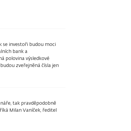
ak se investoři budou moci
álních bank a
á polovina výsledkové
 budou zveřejněná čísla jen
cénáře, tak pravděpodobně
říká Milan Vaníček, ředitel