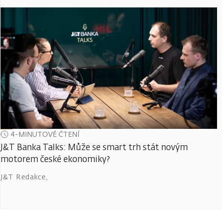
4-MINUTOVÉ ČTENÍ
J&T Banka Talks: Může se smart trh stát novým
motorem české ekonomiky?
J&T Redakce
,