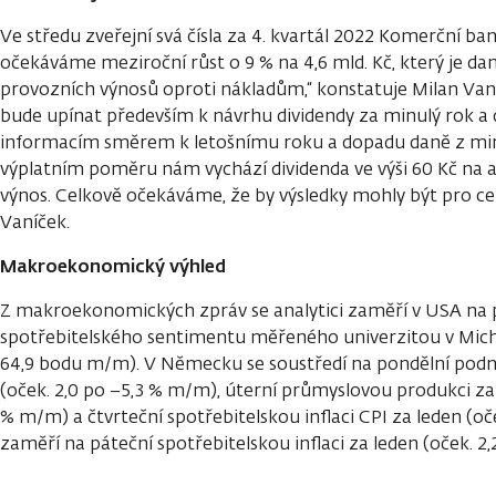
Ve středu zveřejní svá čísla za 4. kvartál 2022 Komerční ban
očekáváme meziroční růst o 9 % na 4,6 mld. Kč, který je da
provozních výnosů oproti nákladům,“ konstatuje Milan Van
bude upínat především k návrhu dividendy za minulý rok a
informacím směrem k letošnímu roku a dopadu daně z mim
výplatním poměru nám vychází dividenda ve výši 60 Kč na a
výnos. Celkově očekáváme, že by výsledky mohly být pro c
Vaníček.
Makroekonomický výhled
Z makroekonomických zpráv se analytici zaměří v USA na 
spotřebitelského sentimentu měřeného univerzitou v Mich
64,9 bodu m/m). V Německu se soustředí na pondělní podn
(oček. 2,0 po −5,3 % m/m), úterní průmyslovou produkci za 
% m/m) a čtvrteční spotřebitelskou inflaci CPI za leden (oček
zaměří na páteční spotřebitelskou inflaci za leden (oček. 2,2