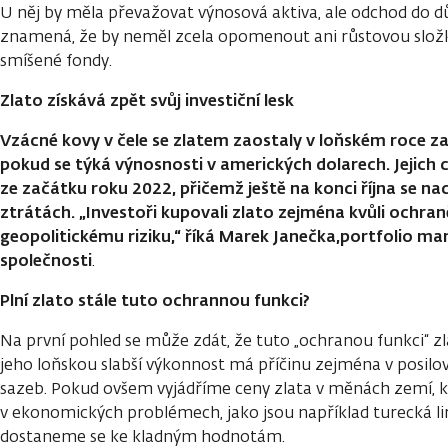
U něj by měla převažovat výnosová aktiva, ale odchod do dů
znamená, že by neměl zcela opomenout ani růstovou složk
smíšené fondy.
Zlato získává zpět svůj investiční lesk
Vzácné kovy v čele se zlatem zaostaly v loňském roce z
pokud se týká výnosnosti v amerických dolarech. Jejich 
ze začátku roku 2022, přičemž ještě na konci října se na
ztrátách. „Investoři kupovali zlato zejména kvůli ochraně
geopolitickému riziku,“ říká Marek Janečka,portfolio ma
společnosti
.
Plní zlato stále tuto ochrannou funkci?
Na první pohled se může zdát, že tuto „ochranou funkci“ z
jeho loňskou slabší výkonnost má příčinu zejména v posilo
sazeb. Pokud ovšem vyjádříme ceny zlata v měnách zemí, k
v ekonomických problémech, jako jsou například turecká lir
dostaneme se ke kladným hodnotám.