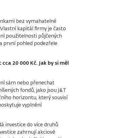
ránkami bez vymahatelné
Vlastní kapitál firmy je často
í použitelnosti půjčených
na první pohled podezřele
 cca 20 000 Kč. Jak by si měl
ivní sám nebo přenechat
smíšených fondů, jako jsou J&T
ičního horizontu, který souvisí
 poskytuje vyplnění
á investice do více druhů
nvestice zahrnují akciové