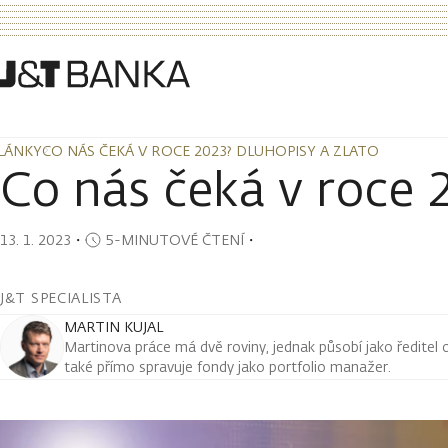
LÁNKY
CO NÁS ČEKÁ V ROCE 2023? DLUHOPISY A ZLATO
LÁNKY
CO NÁS ČEKÁ V ROCE 2023? DLUHOPISY A ZLATO
Co nás čeká v roce 
13. 1. 2023
・
5-MINUTOVÉ ČTENÍ
・
J&T SPECIALISTA
MARTIN KUJAL
Martinova práce má dvě roviny, jednak působí jako ředitel
také přímo spravuje fondy jako portfolio manažer.