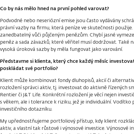
Co by nás mělo hned na první pohled varovat?
Podvodné nebo neseriózní emise jsou často vydávány sch
právní vazby na firmu, která peníze ve skutečnosti použije. 
zanedbatelný vůči půjčeným penězům. Chybí jasné vymezen
peněz a sada závazků, které věřitel musí dodržovat. Také 
vysoká úroková sazby by měla fungovat jako varování.
Představme si klienta, který chce každý měsíc investovat
poskládat své portfolio?
Klient může kombinovat fondy dluhopisů, akcií či alternat
rozložení správci aktiv, tj. investovat do aktivně řízených 
Rentier či J&T Life. Konkrétní rozložení je věcí nejen invest
s věkem, ale i tolerance k riziku, jež je individuální. Vodítko
investičního dotazníku.
My upřednostňujeme portfoliový přístup, kdy klient rozklád
aktiv, a vlastní tak růstové i výnosové investice. Výnosové i