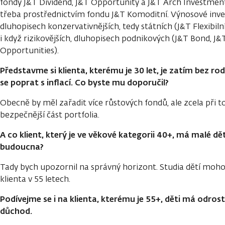
fondy J&T Dividend, J&T Opportunity a J&T Arch Investment
třeba prostřednictvím fondu J&T Komoditní. Výnosové inve
dluhopisech konzervativnějších, tedy státních (J&T Flexibilní
i když rizikovějších, dluhopisech podnikových (J&T Bond, J
Opportunities).
Představme si klienta, kterému je 30 let, je zatím bez rod
se poprat s inflací. Co byste mu doporučil?
Obecně by měl zařadit více růstových fondů, ale zcela př
bezpečnější část portfolia.
A co klient, který je ve věkové kategorii 40+, má malé děti
budoucna?
Tady bych upozornil na správný horizont. Studia dětí moho
klienta v 55 letech.
Podívejme se i na klienta, kterému je 55+, děti má odrost
důchod.