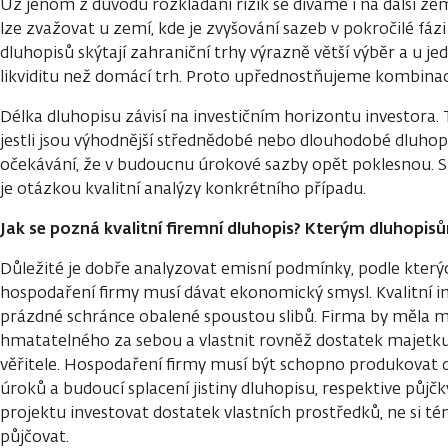
Už jenom z důvodu rozkládání rizik se díváme i na další zem
lze zvažovat u zemí, kde je zvyšování sazeb v pokročilé fá
dluhopisů skýtají zahraniční trhy výrazně větší výběr a u jed
likviditu než domácí trh. Proto upřednostňujeme kombinaci 
Délka dluhopisu závisí na investičním horizontu investora. 
jestli jsou výhodnější střednědobé nebo dlouhodobé dluhopis
očekávání, že v budoucnu úrokové sazby opět poklesnou. S
je otázkou kvalitní analýzy konkrétního případu.
Jak se pozná kvalitní firemní dluhopis? Kterým dluhopis
Důležité je dobře analyzovat emisní podmínky, podle kterýc
hospodaření firmy musí dávat ekonomický smysl. Kvalitní i
prázdné schránce obalené spoustou slibů. Firma by měla m
hmatatelného za sebou a vlastnit rovněž dostatek majetku,
věřitele. Hospodaření firmy musí být schopno produkovat d
úroků a budoucí splacení jistiny dluhopisu, respektive půjčk
projektu investovat dostatek vlastních prostředků, ne si t
půjčovat.