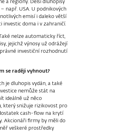
ě a regiony. Delší dluhopisy
zi – např. USA. U podnikových
notlivých emisí i daleko větší
investic doma i v zahraničí.
Také nelze automaticky říct,
y, jejichž výnosy už odrážejí
právné investiční rozhodnutí
ům se raději vyhnout?
h je dluhopis vydán, a také
nvestice nemůže stát na
ít ideálně už něco
 který snižuje rizikovost pro
ostatek cash-flow na krytí
y. Akcionáři firmy by měli do
éměř veškeré prostředky