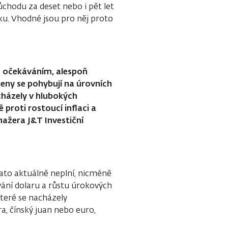
chodu za deset nebo i pět let
u. Vhodné jsou pro něj proto
a očekáváním, alespoň
ceny se pohybují na úrovních
cházely v hlubokých
 proti rostoucí inflaci a
nažera J&T Investiční
lato aktuálně neplní, nicméně
vání dolaru a růstu úrokových
teré se nacházely
a, čínský juan nebo euro,