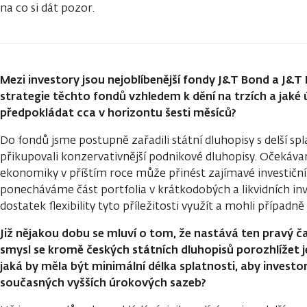
na co si dát pozor.
Mezi investory jsou nejoblíbenější fondy J&T Bond a J&T 
strategie těchto fondů vzhledem k dění na trzích a jaké 
předpokládat cca v horizontu šesti měsíců?
Do fondů jsme postupně zařadili státní dluhopisy s delší sp
přikupovali konzervativnější podnikové dluhopisy. Očekáva
ekonomiky v příštím roce může přinést zajímavé investiční 
ponecháváme část portfolia v krátkodobých a likvidních in
dostatek flexibility tyto příležitosti využít a mohli případn
Již nějakou dobu se mluví o tom, že nastává ten pravý č
smysl se kromě českých státních dluhopisů porozhlížet j
jaká by měla být minimální délka splatnosti, aby investo
současných vyšších úrokových sazeb?