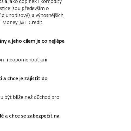
s a jako doplněk i komodity
stice jsou především o
 dluhopisový), a výnosnějších,
&T Money, J&T Credit
iny a jeho cílem je co nejlépe
i tom neopomenout ani
 a chce je zajistit do
u být blíže než důchod pro
lé a chce se zabezpečit na