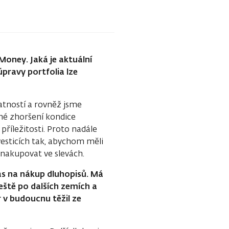
Money. Jaká je aktuální
úpravy portfolia lze
latností a rovněž jsme
né zhoršení kondice
příležitosti. Proto nadále
vesticích tak, abychom měli
ě nakupovat ve slevách.
as na nákup dluhopisů. Má
eště po dalších zemích a
r v budoucnu těžil ze