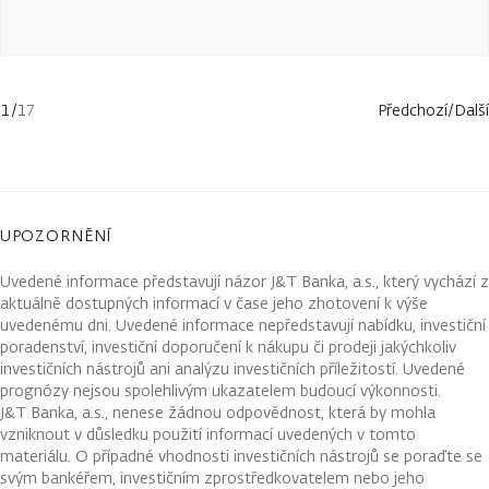
1
/
17
Předchozí
/
Další
UPOZORNĚNÍ
Uvedené informace představují názor J&T Banka, a.s., který vychází z
aktuálně dostupných informací v čase jeho zhotovení k výše
uvedenému dni. Uvedené informace nepředstavují nabídku, investiční
poradenství, investiční doporučení k nákupu či prodeji jakýchkoliv
investičních nástrojů ani analýzu investičních příležitostí. Uvedené
prognózy nejsou spolehlivým ukazatelem budoucí výkonnosti.
J&T Banka, a.s., nenese žádnou odpovědnost, která by mohla
vzniknout v důsledku použití informací uvedených v tomto
materiálu. O případné vhodnosti investičních nástrojů se poraďte se
svým bankéřem, investičním zprostředkovatelem nebo jeho