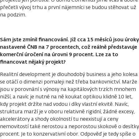
přečetli vývoj trhu a první nájemníci se budou stěhovat už
na podzim.
Sám jste zmínil financování. Již cca 15 měsíců jsou úroky
nastavené ČNB na 7 procentech, což reálně představuje
komerční úročení na úrovni 9 procent. Lze za to
financovat nějaký projekt?
Realitní development je dlouhodobý business a jeho kolesa
se otáčí o dimenzi pomaleji než třeba bankovnictví. Marže
jsou v porovnání s výnosy na kapitálových trzích mnohem
nižší, a navíc je nutné na ně koukat optikou klidně 10 let,
kdy projekt držíte nad vodou i díky vlastní ekvitě. Navíc,
struktura marží je v oboru relativně rigidní, žádné excesy,
akcelerátory a shody okolností tu neexistují a ceny
nemovitostí také nerostou a neporostou skokově o desítky
procent. Je to konzervativní obor. Odpověď je tedy spíše o