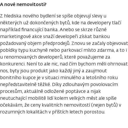
A nové nemovitosti?
Z hlediska nového bydlení se spíše objevují slevy u
některých už dokončených bytů, kde na developery tlačí
například financující banka. Anebo se skrze různé
marketingové akce snaží developeři získat bankou
požadovaný objem předprodejů. Znovu se začaly objevovat
pobídky typu kuchyně nebo parkovací místo zdarma, a to i
u renomovaných developerů, které považujeme za
konkurenci. Není to ale nic, nad čím bychom měli ohrnovat
nos, byty jsou produkt jako každý jiný a zaujmout
bonitního kupce je v situaci minulého a letošního roku
nepředstavitelně těžké. Díky zdlouhavým povolovacím
procesům, aktuálně odložené poptávce a nijak
neutuchající mobilitě lidí kolem velkých měst ale spíše
očekávám, že ceny kvalitních nemovitostí (nejen bytů) v
rozumných lokalitách v příštích letech porostou.