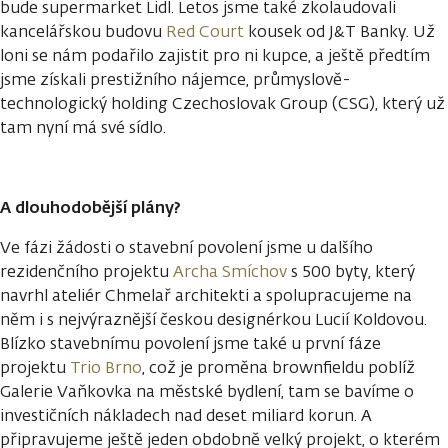
bude supermarket Lidl. Letos jsme také zkolaudovali
kancelářskou budovu
Red Court
kousek od J&T Banky. Už
loni se nám podařilo zajistit pro ni kupce, a ještě předtím
jsme získali prestižního nájemce, průmyslově-
technologický holding Czechoslovak Group (CSG), který už
tam nyní má své sídlo.
A dlouhodobější plány?
Ve fázi žádosti o stavební povolení jsme u dalšího
rezidenčního projektu
Archa Smíchov
s 500 byty, který
navrhl ateliér Chmelař architekti a spolupracujeme na
něm i s nejvýraznější českou designérkou Lucií Koldovou.
Blízko stavebnímu povolení jsme také u první fáze
projektu
Trio Brno
, což je proměna brownfieldu poblíž
Galerie Vaňkovka na městské bydlení, tam se bavíme o
investičních nákladech nad deset miliard korun. A
připravujeme ještě jeden obdobně velký projekt, o kterém