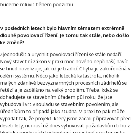
budeme mluvit během podzimu.
V posledních letech bylo hlavním tématem extrémně
dlouhé povolovací řízení. Je tomu tak stále, nebo došlo
ke změně?
Zjednodušit a urychlit povolovací řízení se stále nedaří.
Nový stavební zákon v praxi moc nového nepřináší, navíc
se hned novelizuje, jak už je tradicí. Chyba je zakořeněná v
celém systému. Něco jako letecká katastrofa, několik
malých zdánlivě bezvýznamných procesních zádrhelů se
řetězí a je zaděláno na velký problém. Třeba, když se
dohadujete se stavebním úřadem půl roku, že jste
vybudovali vrt v souladu se stavebním povolením, ale
úředníkům to připadá jako studna. V praxi to pak může
vypadat tak, že projekt, který jsme začali připravovat před
deseti lety, nemusí už dnes vyhovovat požadavkům trhu z
hlediska moderních technologií, rozvržení prostor nebo