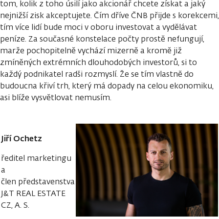
tom, kolik z toho úsilí jako akcionář chcete získat a jaký
nejnižší zisk akceptujete. Čím dříve ČNB přijde s korekcemi,
tím více lidí bude moci v oboru investovat a vydělávat
peníze. Za současné konstelace počty prostě nefungují,
marže pochopitelně vychází mizerně a kromě již
zmíněných extrémních dlouhodobých investorů, si to
každý podnikatel radši rozmyslí. Že se tím vlastně do
budoucna křiví trh, který má dopady na celou ekonomiku,
asi blíže vysvětlovat nemusím.
Jiří Ochetz
ředitel marketingu
a
člen představenstva
J&T REAL ESTATE
CZ, A. S.