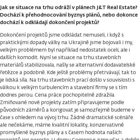
Jak se situace na trhu odráží v plánech J&T Real Estate?
Dochází k přehodnocování byznys plánů, nebo dokonce
dochází k odkládají dokončení projektů?
Dokončení projektů jsme odkládat nemuseli, i když s
praktickými dopady války na Ukrajině jsme bojovali i my,
velkým problémem byl například nedostatek oceli, ale i
dalších komodit. Nyní se situace na trhu stavebních
materiálů stabilizovala, našly se alternativní dodavatelské
řetězce a podobně. Kde ještě problémy přetrvávají, tak to
je lidská síla. Na trhu stavebních prací došlo v souvislosti s
válkou k velkým turbulencím a stavební firmy se s tím
dodnes perou. Cena práce pochopitelně zdražila.
Zmiňované nové projekty zatím připravujeme podle
původních záměrů a korigovat je samozřejmě budeme v
čase s ohledem na vývoj trhu. Žádné dramatické scénáře
ale nečekáme, máme kvalitní lokality, konzervativně
promyšlené byznys plány a s časem hodnota našich
projektů jen poroste. U domu Comenius jsme včas a dobře