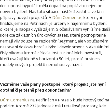
dostupnost hypoték měla dopad na poptávku nejen po
novém bydlení. Nás tato situace naštěstí zastihla ve fázi
přípravy nových projektů. A
Dům Comenius
, který nyní
finalizujeme na Petřinách, je určený k nájemnímu bydlení,
o které je naopak vyšší zájem. S očekáváním vyhlížíme další
korekce základních úrokových sazeb, které pochopitelně
nemají vliv pouze na rezidenční segment, ale v současném
nastavení doslova brzdí jakýkoli development. S aktuálními
čísly nikomu kromě církví a institucionálních investorů,
kteří uvažují klidně v horizontu 50 let, prostě business
modely nových projektů nemohou vycházet.
Vezměme vaše plány postupně. Který projekt jste nyní
dotáhli či je těsně před dokončením?
Dům Comenius
na Petřinách v Praze 6 bude hotový teď na
podzim. Kromě 232 jednotek má i retailové prostory, kde