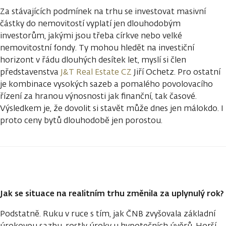
Za stávajících podmínek na trhu se investovat masivní
částky do nemovitostí vyplatí jen dlouhodobým
investorům, jakými jsou třeba církve nebo velké
nemovitostní fondy. Ty mohou hledět na investiční
horizont v řádu dlouhých desítek let, myslí si člen
představenstva
J&T Real Estate CZ
Jiří Ochetz. Pro ostatní
je kombinace vysokých sazeb a pomalého povolovacího
řízení za hranou výnosnosti jak finanční, tak časové.
Výsledkem je, že dovolit si stavět může dnes jen málokdo. I
proto ceny bytů dlouhodobě jen porostou.
Jak se situace na realitním trhu změnila za uplynulý rok?
Podstatně. Ruku v ruce s tím, jak ČNB zvyšovala základní
úrokovou sazbu, rostly úroky u hypotečních úvěrů. Horší