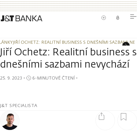
LÁNKY
JIŘÍ OCHETZ: REALITNÍ BUSINESS S DNEŠNÍMI SAZBAMI NE
LÁNKY
JIŘÍ OCHETZ: REALITNÍ BUSINESS S DNEŠNÍMI SAZBAMI NE
Jiří Ochetz: Realitní business s
dnešními sazbami nevychází
25. 9. 2023
・
6-MINUTOVÉ ČTENÍ
・
J&T SPECIALISTA