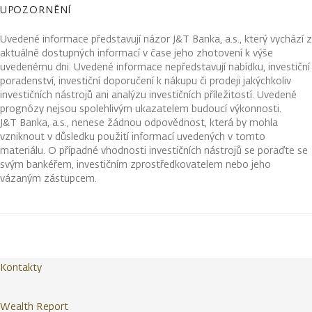
UPOZORNĚNÍ
Uvedené informace představují názor J&T Banka, a.s., který vychází z
aktuálně dostupných informací v čase jeho zhotovení k výše
uvedenému dni. Uvedené informace nepředstavují nabídku, investiční
poradenství, investiční doporučení k nákupu či prodeji jakýchkoliv
investičních nástrojů ani analýzu investičních příležitostí. Uvedené
prognózy nejsou spolehlivým ukazatelem budoucí výkonnosti.
J&T Banka, a.s., nenese žádnou odpovědnost, která by mohla
vzniknout v důsledku použití informací uvedených v tomto
materiálu. O případné vhodnosti investičních nástrojů se poraďte se
svým bankéřem, investičním zprostředkovatelem nebo jeho
vázaným zástupcem.
Kontakty
Wealth Report