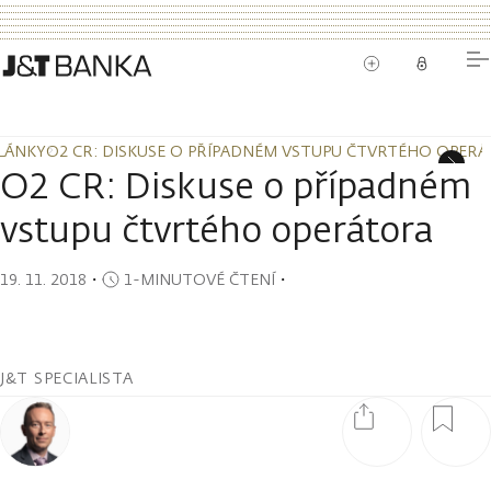
LÁNKY
O2 CR: DISKUSE O PŘÍPADNÉM VSTUPU ČTVRTÉHO OPER
LÁNKY
O2 CR: DISKUSE O PŘÍPADNÉM VSTUPU ČTVRTÉHO OPER
O2 CR: Diskuse o případném
vstupu čtvrtého operátora
19. 11. 2018
・
1-MINUTOVÉ ČTENÍ
・
J&T SPECIALISTA