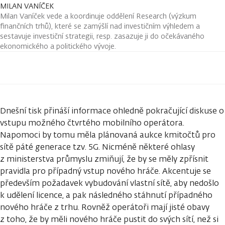
MILAN VANÍČEK
Milan Vaníček vede a koordinuje oddělení Research (výzkum
finančních trhů), které se zamýšlí nad investičním výhledem a
sestavuje investiční strategii, resp. zasazuje ji do očekávaného
ekonomického a politického vývoje.
Dnešní tisk přináší informace ohledně pokračující diskuse o
vstupu možného čtvrtého mobilního operátora.
Napomoci by tomu měla plánovaná aukce kmitočtů pro
sítě páté generace tzv. 5G. Nicméně některé ohlasy
z ministerstva průmyslu zmiňují, že by se měly zpřísnit
pravidla pro případný vstup nového hráče. Akcentuje se
především požadavek vybudování vlastní sítě, aby nedošlo
k udělení licence, a pak následného stáhnutí případného
nového hráče z trhu. Rovněž operátoři mají jisté obavy
z toho, že by měli nového hráče pustit do svých sítí, než si